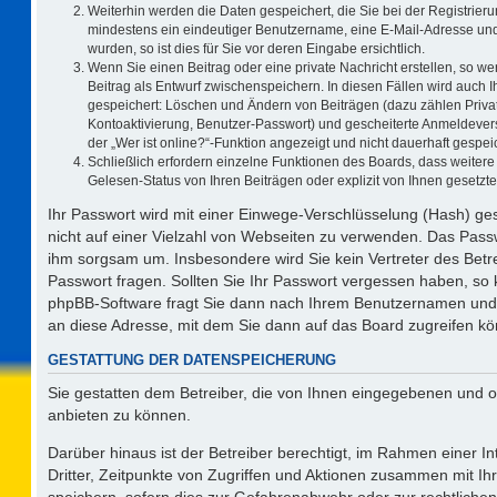
Weiterhin werden die Daten gespeichert, die Sie bei der Registrieru
mindestens ein eindeutiger Benutzername, eine E-Mail-Adresse und
wurden, so ist dies für Sie vor deren Eingabe ersichtlich.
Wenn Sie einen Beitrag oder eine private Nachricht erstellen, so w
Beitrag als Entwurf zwischenspeichern. In diesen Fällen wird auch I
gespeichert: Löschen und Ändern von Beiträgen (dazu zählen Priva
Kontoaktivierung, Benutzer-Passwort) und gescheiterte Anmeldever
der „Wer ist online?“-Funktion angezeigt und nicht dauerhaft gespeic
Schließlich erfordern einzelne Funktionen des Boards, dass weite
Gelesen-Status von Ihren Beiträgen oder explizit von Ihnen gesetz
Ihr Passwort wird mit einer Einwege-Verschlüsselung (Hash) ges
nicht auf einer Vielzahl von Webseiten zu verwenden. Das Passw
ihm sorgsam um. Insbesondere wird Sie kein Vertreter des Betre
Passwort fragen. Sollten Sie Ihr Passwort vergessen haben, so
phpBB-Software fragt Sie dann nach Ihrem Benutzernamen und 
an diese Adresse, mit dem Sie dann auf das Board zugreifen k
GESTATTUNG DER DATENSPEICHERUNG
Sie gestatten dem Betreiber, die von Ihnen eingegebenen und o
anbieten zu können.
Darüber hinaus ist der Betreiber berechtigt, im Rahmen einer 
Dritter, Zeitpunkte von Zugriffen und Aktionen zusammen mit I
speichern, sofern dies zur Gefahrenabwehr oder zur rechtlichen