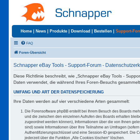
Home
|
News
|
Produkte
|
Download
|
Bestellen
|
Support-Fo
FAQ
Foren-Übersicht
Schnapper eBay Tools - Support-Forum - Datenschutzerk
Diese Richtlinie beschreibt, wie „Schnapper eBay Tools - Suppo
Daten verwendet, die während Ihres Foren-Besuchs gesammelt
UMFANG UND ART DER DATENSPEICHERUNG
Ihre Daten werden auf vier verschiedene Arten gesammelt:
Die Forensoftware phpBB erstellt bei Ihrem Besuch des Boards mehr
und die zwischen den einzelnen Aufrufen des Boards erhalten bleiben
zugeordnet werden können), Informationen über die von Ihnen geles
sind) sowie Informationen über Ihre Teilnahme an Umfragen (sofern 
Authentifizierungsschlüssel und eine Session-ID gespeichert. Die 
jederzeit über die Funktion „Alle Cookies löschen“ löschen.