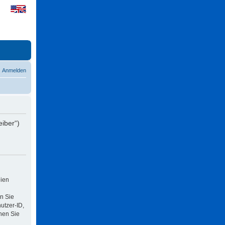
Anmelden
eiber“)
eien
n Sie
utzer-ID,
nen Sie