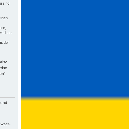
ng sind
einen
sse,
wird nur
n, der
 also
eise
en“
 und
owser-