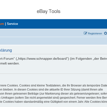
rum
|
Service
Registrieren
klärung
ort-Forum“ („https://www.schnapper.de/board“) (im Folgenden „der Betr
mmelt werden.
rere Cookies. Cookies sind kleine Textdateien, die Ihr Browser als temporäre Dat
 bleiben. In diesen Cookies sind die aktuelle ID Ihrer Sitzung (damit Ihnen alle
von Ihnen gelesenen Beiträge (zur Markierung dieser als gelesen/ungelesen; sofer
 Umfragen (sofern Sie nicht angemeldet sind) gespeichert. Ferner werden Ihre Ben
Die Cookies haben standardmäßig eine Gültigkeit von einem Jahr. Alle Cookies kön