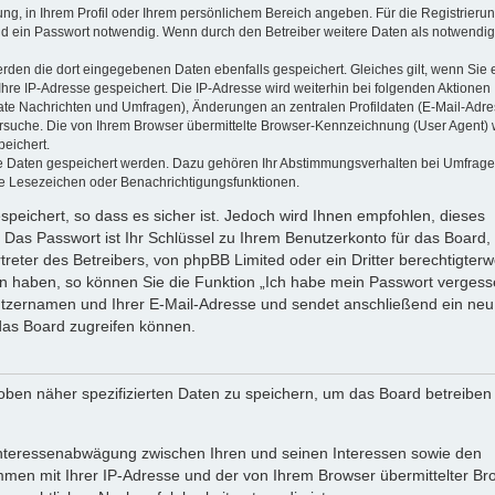
ung, in Ihrem Profil oder Ihrem persönlichem Bereich angeben. Für die Registrieru
d ein Passwort notwendig. Wenn durch den Betreiber weitere Daten als notwendig
werden die dort eingegebenen Daten ebenfalls gespeichert. Gleiches gilt, wenn Sie 
Ihre IP-Adresse gespeichert. Die IP-Adresse wird weiterhin bei folgenden Aktionen
ate Nachrichten und Umfragen), Änderungen an zentralen Profildaten (E-Mail-Adre
rsuche. Die von Ihrem Browser übermittelte Browser-Kennzeichnung (User Agent) 
peichert.
ere Daten gespeichert werden. Dazu gehören Ihr Abstimmungsverhalten bei Umfrage
zte Lesezeichen oder Benachrichtigungsfunktionen.
speichert, so dass es sicher ist. Jedoch wird Ihnen empfohlen, dieses
 Das Passwort ist Ihr Schlüssel zu Ihrem Benutzerkonto für das Board,
reter des Betreibers, von phpBB Limited oder ein Dritter berechtigterw
en haben, so können Sie die Funktion „Ich habe mein Passwort vergess
tzernamen und Ihrer E-Mail-Adresse und sendet anschließend ein neu
das Board zugreifen können.
oben näher spezifizierten Daten zu speichern, um das Board betreiben
 Interessenabwägung zwischen Ihren und seinen Interessen sowie den
ammen mit Ihrer IP-Adresse und der von Ihrem Browser übermittelter Br