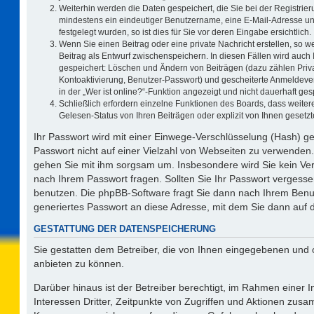
Weiterhin werden die Daten gespeichert, die Sie bei der Registrier
mindestens ein eindeutiger Benutzername, eine E-Mail-Adresse un
festgelegt wurden, so ist dies für Sie vor deren Eingabe ersichtlich.
Wenn Sie einen Beitrag oder eine private Nachricht erstellen, so 
Beitrag als Entwurf zwischenspeichern. In diesen Fällen wird auch 
gespeichert: Löschen und Ändern von Beiträgen (dazu zählen Priv
Kontoaktivierung, Benutzer-Passwort) und gescheiterte Anmeldeve
in der „Wer ist online?“-Funktion angezeigt und nicht dauerhaft ges
Schließlich erfordern einzelne Funktionen des Boards, dass weit
Gelesen-Status von Ihren Beiträgen oder explizit von Ihnen geset
Ihr Passwort wird mit einer Einwege-Verschlüsselung (Hash) ge
Passwort nicht auf einer Vielzahl von Webseiten zu verwenden.
gehen Sie mit ihm sorgsam um. Insbesondere wird Sie kein Vert
nach Ihrem Passwort fragen. Sollten Sie Ihr Passwort vergess
benutzen. Die phpBB-Software fragt Sie dann nach Ihrem Benu
generiertes Passwort an diese Adresse, mit dem Sie dann auf 
GESTATTUNG DER DATENSPEICHERUNG
Sie gestatten dem Betreiber, die von Ihnen eingegebenen und 
anbieten zu können.
Darüber hinaus ist der Betreiber berechtigt, im Rahmen einer
Interessen Dritter, Zeitpunkte von Zugriffen und Aktionen zus