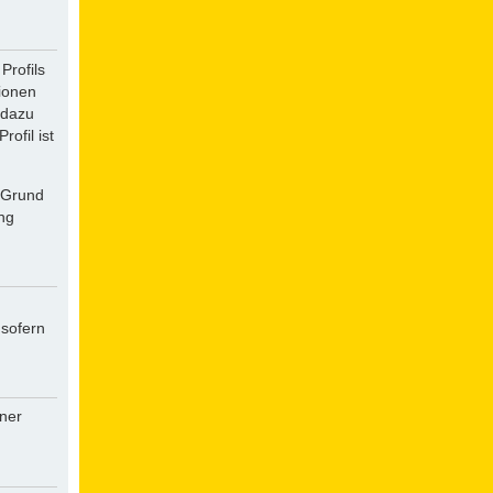
Profils
tionen
 dazu
ofil ist
f Grund
ung
 sofern
iner