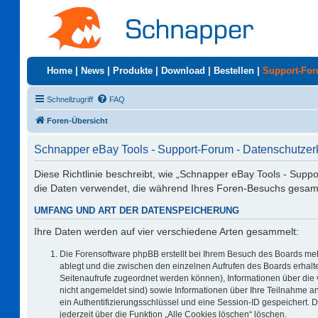
Home
|
News
|
Produkte
|
Download
|
Bestellen
|
Support-Fo
Schnellzugriff
FAQ
Foren-Übersicht
Schnapper eBay Tools - Support-Forum - Datenschutzer
Diese Richtlinie beschreibt, wie „Schnapper eBay Tools - Supp
die Daten verwendet, die während Ihres Foren-Besuchs gesa
UMFANG UND ART DER DATENSPEICHERUNG
Ihre Daten werden auf vier verschiedene Arten gesammelt:
Die Forensoftware phpBB erstellt bei Ihrem Besuch des Boards meh
ablegt und die zwischen den einzelnen Aufrufen des Boards erhalten
Seitenaufrufe zugeordnet werden können), Informationen über die 
nicht angemeldet sind) sowie Informationen über Ihre Teilnahme an
ein Authentifizierungsschlüssel und eine Session-ID gespeichert. 
jederzeit über die Funktion „Alle Cookies löschen“ löschen.