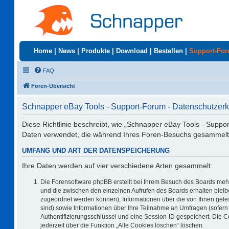
Home
|
News
|
Produkte
|
Download
|
Bestellen
|
Support-Fo
FAQ
Foren-Übersicht
Schnapper eBay Tools - Support-Forum - Datenschutzerk
Diese Richtlinie beschreibt, wie „Schnapper eBay Tools - Suppo
Daten verwendet, die während Ihres Foren-Besuchs gesammelt
UMFANG UND ART DER DATENSPEICHERUNG
Ihre Daten werden auf vier verschiedene Arten gesammelt:
Die Forensoftware phpBB erstellt bei Ihrem Besuch des Boards mehr
und die zwischen den einzelnen Aufrufen des Boards erhalten bleiben
zugeordnet werden können), Informationen über die von Ihnen geles
sind) sowie Informationen über Ihre Teilnahme an Umfragen (sofern 
Authentifizierungsschlüssel und eine Session-ID gespeichert. Die 
jederzeit über die Funktion „Alle Cookies löschen“ löschen.