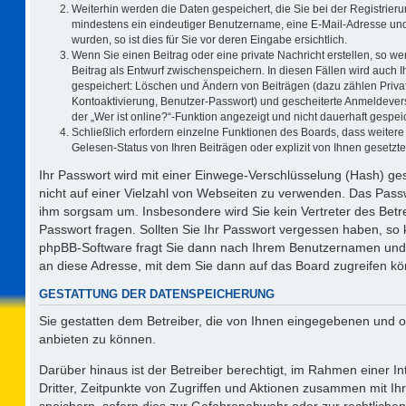
Weiterhin werden die Daten gespeichert, die Sie bei der Registrieru
mindestens ein eindeutiger Benutzername, eine E-Mail-Adresse und
wurden, so ist dies für Sie vor deren Eingabe ersichtlich.
Wenn Sie einen Beitrag oder eine private Nachricht erstellen, so w
Beitrag als Entwurf zwischenspeichern. In diesen Fällen wird auch I
gespeichert: Löschen und Ändern von Beiträgen (dazu zählen Priva
Kontoaktivierung, Benutzer-Passwort) und gescheiterte Anmeldever
der „Wer ist online?“-Funktion angezeigt und nicht dauerhaft gespeic
Schließlich erfordern einzelne Funktionen des Boards, dass weite
Gelesen-Status von Ihren Beiträgen oder explizit von Ihnen gesetz
Ihr Passwort wird mit einer Einwege-Verschlüsselung (Hash) ges
nicht auf einer Vielzahl von Webseiten zu verwenden. Das Passw
ihm sorgsam um. Insbesondere wird Sie kein Vertreter des Betre
Passwort fragen. Sollten Sie Ihr Passwort vergessen haben, so
phpBB-Software fragt Sie dann nach Ihrem Benutzernamen und 
an diese Adresse, mit dem Sie dann auf das Board zugreifen k
GESTATTUNG DER DATENSPEICHERUNG
Sie gestatten dem Betreiber, die von Ihnen eingegebenen und o
anbieten zu können.
Darüber hinaus ist der Betreiber berechtigt, im Rahmen einer 
Dritter, Zeitpunkte von Zugriffen und Aktionen zusammen mit I
speichern, sofern dies zur Gefahrenabwehr oder zur rechtlichen