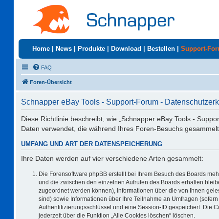
Home
|
News
|
Produkte
|
Download
|
Bestellen
|
Support-Fo
FAQ
Foren-Übersicht
Schnapper eBay Tools - Support-Forum - Datenschutzerk
Diese Richtlinie beschreibt, wie „Schnapper eBay Tools - Suppo
Daten verwendet, die während Ihres Foren-Besuchs gesammelt
UMFANG UND ART DER DATENSPEICHERUNG
Ihre Daten werden auf vier verschiedene Arten gesammelt:
Die Forensoftware phpBB erstellt bei Ihrem Besuch des Boards mehr
und die zwischen den einzelnen Aufrufen des Boards erhalten bleiben
zugeordnet werden können), Informationen über die von Ihnen geles
sind) sowie Informationen über Ihre Teilnahme an Umfragen (sofern 
Authentifizierungsschlüssel und eine Session-ID gespeichert. Die 
jederzeit über die Funktion „Alle Cookies löschen“ löschen.