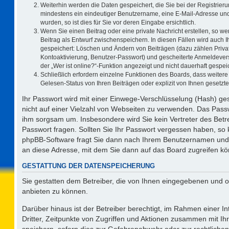
Weiterhin werden die Daten gespeichert, die Sie bei der Registrieru
mindestens ein eindeutiger Benutzername, eine E-Mail-Adresse und
wurden, so ist dies für Sie vor deren Eingabe ersichtlich.
Wenn Sie einen Beitrag oder eine private Nachricht erstellen, so w
Beitrag als Entwurf zwischenspeichern. In diesen Fällen wird auch I
gespeichert: Löschen und Ändern von Beiträgen (dazu zählen Priva
Kontoaktivierung, Benutzer-Passwort) und gescheiterte Anmeldever
der „Wer ist online?“-Funktion angezeigt und nicht dauerhaft gespeic
Schließlich erfordern einzelne Funktionen des Boards, dass weite
Gelesen-Status von Ihren Beiträgen oder explizit von Ihnen gesetz
Ihr Passwort wird mit einer Einwege-Verschlüsselung (Hash) ges
nicht auf einer Vielzahl von Webseiten zu verwenden. Das Passw
ihm sorgsam um. Insbesondere wird Sie kein Vertreter des Betre
Passwort fragen. Sollten Sie Ihr Passwort vergessen haben, so
phpBB-Software fragt Sie dann nach Ihrem Benutzernamen und 
an diese Adresse, mit dem Sie dann auf das Board zugreifen k
GESTATTUNG DER DATENSPEICHERUNG
Sie gestatten dem Betreiber, die von Ihnen eingegebenen und o
anbieten zu können.
Darüber hinaus ist der Betreiber berechtigt, im Rahmen einer 
Dritter, Zeitpunkte von Zugriffen und Aktionen zusammen mit I
speichern, sofern dies zur Gefahrenabwehr oder zur rechtlichen