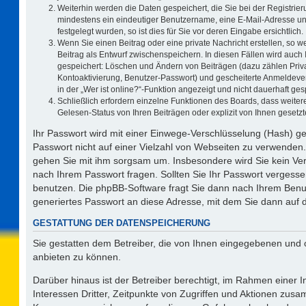
Weiterhin werden die Daten gespeichert, die Sie bei der Registrier
mindestens ein eindeutiger Benutzername, eine E-Mail-Adresse un
festgelegt wurden, so ist dies für Sie vor deren Eingabe ersichtlich.
Wenn Sie einen Beitrag oder eine private Nachricht erstellen, so 
Beitrag als Entwurf zwischenspeichern. In diesen Fällen wird auch 
gespeichert: Löschen und Ändern von Beiträgen (dazu zählen Priv
Kontoaktivierung, Benutzer-Passwort) und gescheiterte Anmeldeve
in der „Wer ist online?“-Funktion angezeigt und nicht dauerhaft ges
Schließlich erfordern einzelne Funktionen des Boards, dass weit
Gelesen-Status von Ihren Beiträgen oder explizit von Ihnen geset
Ihr Passwort wird mit einer Einwege-Verschlüsselung (Hash) ge
Passwort nicht auf einer Vielzahl von Webseiten zu verwenden.
gehen Sie mit ihm sorgsam um. Insbesondere wird Sie kein Vert
nach Ihrem Passwort fragen. Sollten Sie Ihr Passwort vergess
benutzen. Die phpBB-Software fragt Sie dann nach Ihrem Benu
generiertes Passwort an diese Adresse, mit dem Sie dann auf 
GESTATTUNG DER DATENSPEICHERUNG
Sie gestatten dem Betreiber, die von Ihnen eingegebenen und 
anbieten zu können.
Darüber hinaus ist der Betreiber berechtigt, im Rahmen einer
Interessen Dritter, Zeitpunkte von Zugriffen und Aktionen zus