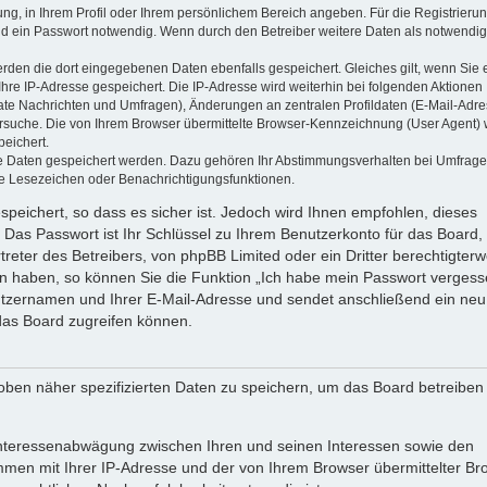
ung, in Ihrem Profil oder Ihrem persönlichem Bereich angeben. Für die Registrieru
d ein Passwort notwendig. Wenn durch den Betreiber weitere Daten als notwendig
werden die dort eingegebenen Daten ebenfalls gespeichert. Gleiches gilt, wenn Sie 
Ihre IP-Adresse gespeichert. Die IP-Adresse wird weiterhin bei folgenden Aktionen
ate Nachrichten und Umfragen), Änderungen an zentralen Profildaten (E-Mail-Adre
rsuche. Die von Ihrem Browser übermittelte Browser-Kennzeichnung (User Agent) 
peichert.
ere Daten gespeichert werden. Dazu gehören Ihr Abstimmungsverhalten bei Umfrage
zte Lesezeichen oder Benachrichtigungsfunktionen.
speichert, so dass es sicher ist. Jedoch wird Ihnen empfohlen, dieses
 Das Passwort ist Ihr Schlüssel zu Ihrem Benutzerkonto für das Board,
reter des Betreibers, von phpBB Limited oder ein Dritter berechtigterw
en haben, so können Sie die Funktion „Ich habe mein Passwort vergess
tzernamen und Ihrer E-Mail-Adresse und sendet anschließend ein neu
das Board zugreifen können.
oben näher spezifizierten Daten zu speichern, um das Board betreiben
 Interessenabwägung zwischen Ihren und seinen Interessen sowie den
ammen mit Ihrer IP-Adresse und der von Ihrem Browser übermittelter Br