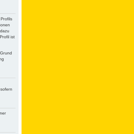
Profils
tionen
 dazu
ofil ist
f Grund
ung
 sofern
iner