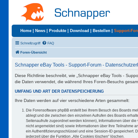
Home
|
News
|
Produkte
|
Download
|
Bestellen
|
Support-Fo
Schnellzugriff
FAQ
Foren-Übersicht
Schnapper eBay Tools - Support-Forum - Datenschutzer
Diese Richtlinie beschreibt, wie „Schnapper eBay Tools - Supp
die Daten verwendet, die während Ihres Foren-Besuchs gesa
UMFANG UND ART DER DATENSPEICHERUNG
Ihre Daten werden auf vier verschiedene Arten gesammelt:
Die Forensoftware phpBB erstellt bei Ihrem Besuch des Boards meh
ablegt und die zwischen den einzelnen Aufrufen des Boards erhalten
Seitenaufrufe zugeordnet werden können), Informationen über die 
nicht angemeldet sind) sowie Informationen über Ihre Teilnahme an
ein Authentifizierungsschlüssel und eine Session-ID gespeichert. 
jederzeit über die Funktion „Alle Cookies löschen“ löschen.