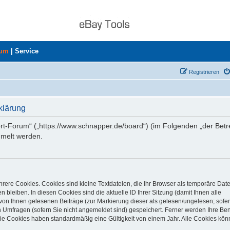
rum
|
Service
Registrieren
klärung
ort-Forum“ („https://www.schnapper.de/board“) (im Folgenden „der Betr
mmelt werden.
rere Cookies. Cookies sind kleine Textdateien, die Ihr Browser als temporäre Dat
 bleiben. In diesen Cookies sind die aktuelle ID Ihrer Sitzung (damit Ihnen alle
von Ihnen gelesenen Beiträge (zur Markierung dieser als gelesen/ungelesen; sofer
 Umfragen (sofern Sie nicht angemeldet sind) gespeichert. Ferner werden Ihre Ben
Die Cookies haben standardmäßig eine Gültigkeit von einem Jahr. Alle Cookies kön