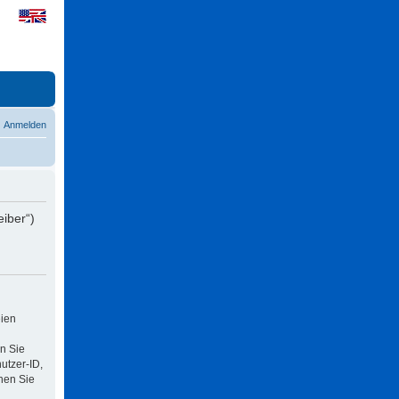
Anmelden
eiber“)
eien
n Sie
utzer-ID,
nen Sie