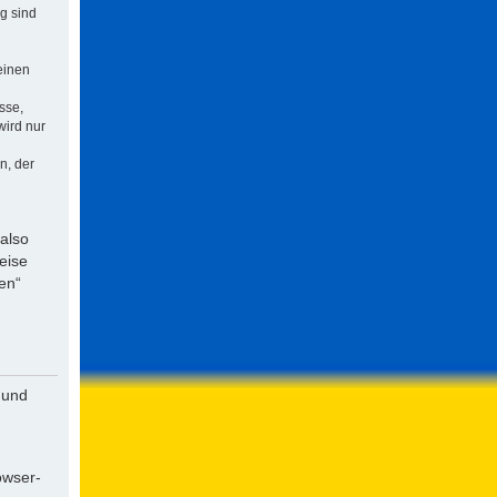
ng sind
einen
sse,
wird nur
n, der
 also
eise
en“
 und
owser-