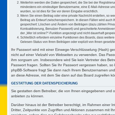
Weiterhin werden die Daten gespeichert, die Sie bei der Registrieru
mindestens ein eindeutiger Benutzername, eine E-Mail-Adresse und
wurden, so ist dies für Sie vor deren Eingabe ersichtlich.
Wenn Sie einen Beitrag oder eine private Nachricht erstellen, so w
Beitrag als Entwurf zwischenspeichern. In diesen Fällen wird auch I
gespeichert: Löschen und Ändern von Beiträgen (dazu zählen Priva
Kontoaktivierung, Benutzer-Passwort) und gescheiterte Anmeldever
der „Wer ist online?“-Funktion angezeigt und nicht dauerhaft gespeic
Schließlich erfordern einzelne Funktionen des Boards, dass weite
Gelesen-Status von Ihren Beiträgen oder explizit von Ihnen gesetz
Ihr Passwort wird mit einer Einwege-Verschlüsselung (Hash) ges
nicht auf einer Vielzahl von Webseiten zu verwenden. Das Passw
ihm sorgsam um. Insbesondere wird Sie kein Vertreter des Betre
Passwort fragen. Sollten Sie Ihr Passwort vergessen haben, so
phpBB-Software fragt Sie dann nach Ihrem Benutzernamen und 
an diese Adresse, mit dem Sie dann auf das Board zugreifen k
GESTATTUNG DER DATENSPEICHERUNG
Sie gestatten dem Betreiber, die von Ihnen eingegebenen und o
anbieten zu können.
Darüber hinaus ist der Betreiber berechtigt, im Rahmen einer 
Dritter, Zeitpunkte von Zugriffen und Aktionen zusammen mit I
speichern, sofern dies zur Gefahrenabwehr oder zur rechtlichen