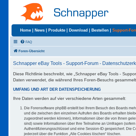
Home
|
News
|
Produkte
|
Download
|
Bestellen
|
Support-Fo
FAQ
Foren-Übersicht
Schnapper eBay Tools - Support-Forum - Datenschutzerk
Diese Richtlinie beschreibt, wie „Schnapper eBay Tools - Suppo
Daten verwendet, die während Ihres Foren-Besuchs gesammelt
UMFANG UND ART DER DATENSPEICHERUNG
Ihre Daten werden auf vier verschiedene Arten gesammelt:
Die Forensoftware phpBB erstellt bei Ihrem Besuch des Boards mehr
und die zwischen den einzelnen Aufrufen des Boards erhalten bleiben
zugeordnet werden können), Informationen über die von Ihnen geles
sind) sowie Informationen über Ihre Teilnahme an Umfragen (sofern 
Authentifizierungsschlüssel und eine Session-ID gespeichert. Die 
jederzeit über die Funktion „Alle Cookies löschen“ löschen.