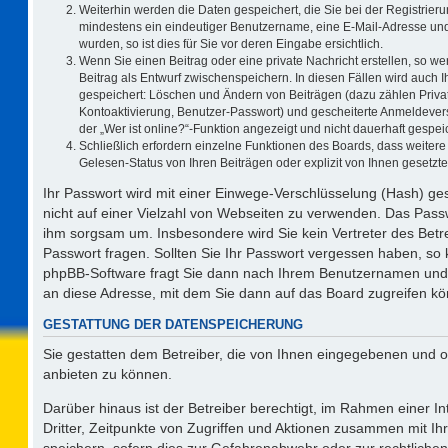
Weiterhin werden die Daten gespeichert, die Sie bei der Registrieru
mindestens ein eindeutiger Benutzername, eine E-Mail-Adresse und
wurden, so ist dies für Sie vor deren Eingabe ersichtlich.
Wenn Sie einen Beitrag oder eine private Nachricht erstellen, so w
Beitrag als Entwurf zwischenspeichern. In diesen Fällen wird auch I
gespeichert: Löschen und Ändern von Beiträgen (dazu zählen Priva
Kontoaktivierung, Benutzer-Passwort) und gescheiterte Anmeldever
der „Wer ist online?“-Funktion angezeigt und nicht dauerhaft gespeic
Schließlich erfordern einzelne Funktionen des Boards, dass weite
Gelesen-Status von Ihren Beiträgen oder explizit von Ihnen gesetz
Ihr Passwort wird mit einer Einwege-Verschlüsselung (Hash) ges
nicht auf einer Vielzahl von Webseiten zu verwenden. Das Passw
ihm sorgsam um. Insbesondere wird Sie kein Vertreter des Betre
Passwort fragen. Sollten Sie Ihr Passwort vergessen haben, so
phpBB-Software fragt Sie dann nach Ihrem Benutzernamen und 
an diese Adresse, mit dem Sie dann auf das Board zugreifen k
GESTATTUNG DER DATENSPEICHERUNG
Sie gestatten dem Betreiber, die von Ihnen eingegebenen und o
anbieten zu können.
Darüber hinaus ist der Betreiber berechtigt, im Rahmen einer 
Dritter, Zeitpunkte von Zugriffen und Aktionen zusammen mit I
speichern, sofern dies zur Gefahrenabwehr oder zur rechtlichen