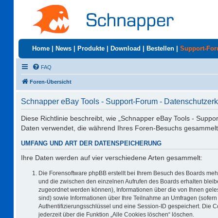
Home
|
News
|
Produkte
|
Download
|
Bestellen
|
Support-Fo
FAQ
Foren-Übersicht
Schnapper eBay Tools - Support-Forum - Datenschutzerk
Diese Richtlinie beschreibt, wie „Schnapper eBay Tools - Suppo
Daten verwendet, die während Ihres Foren-Besuchs gesammelt
UMFANG UND ART DER DATENSPEICHERUNG
Ihre Daten werden auf vier verschiedene Arten gesammelt:
Die Forensoftware phpBB erstellt bei Ihrem Besuch des Boards mehr
und die zwischen den einzelnen Aufrufen des Boards erhalten bleiben
zugeordnet werden können), Informationen über die von Ihnen geles
sind) sowie Informationen über Ihre Teilnahme an Umfragen (sofern 
Authentifizierungsschlüssel und eine Session-ID gespeichert. Die 
jederzeit über die Funktion „Alle Cookies löschen“ löschen.