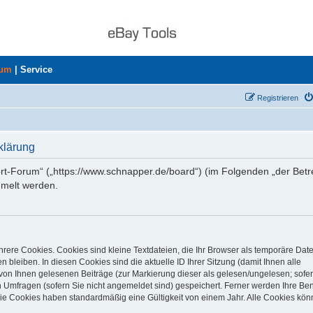
rum
|
Service
Registrieren
klärung
ort-Forum“ („https://www.schnapper.de/board“) (im Folgenden „der Betr
mmelt werden.
rere Cookies. Cookies sind kleine Textdateien, die Ihr Browser als temporäre Dat
 bleiben. In diesen Cookies sind die aktuelle ID Ihrer Sitzung (damit Ihnen alle
von Ihnen gelesenen Beiträge (zur Markierung dieser als gelesen/ungelesen; sofer
 Umfragen (sofern Sie nicht angemeldet sind) gespeichert. Ferner werden Ihre Ben
Die Cookies haben standardmäßig eine Gültigkeit von einem Jahr. Alle Cookies kön