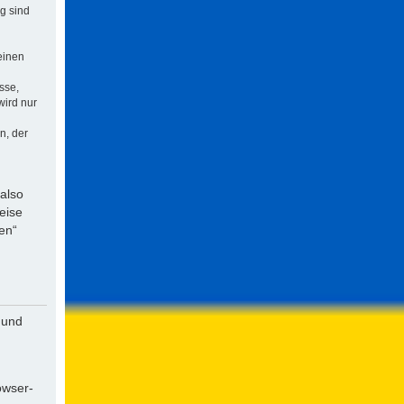
ng sind
einen
sse,
wird nur
n, der
 also
eise
en“
 und
owser-