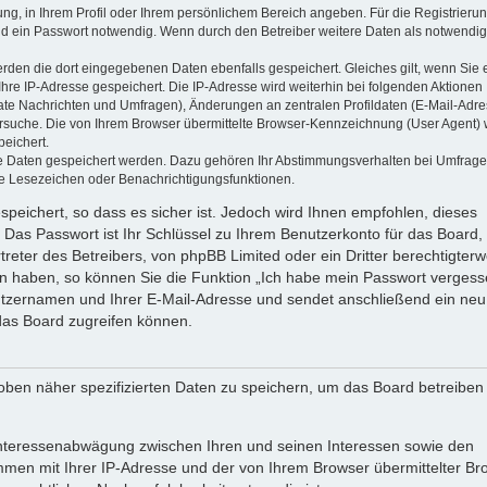
ung, in Ihrem Profil oder Ihrem persönlichem Bereich angeben. Für die Registrieru
d ein Passwort notwendig. Wenn durch den Betreiber weitere Daten als notwendig
werden die dort eingegebenen Daten ebenfalls gespeichert. Gleiches gilt, wenn Sie 
Ihre IP-Adresse gespeichert. Die IP-Adresse wird weiterhin bei folgenden Aktionen
ate Nachrichten und Umfragen), Änderungen an zentralen Profildaten (E-Mail-Adre
rsuche. Die von Ihrem Browser übermittelte Browser-Kennzeichnung (User Agent) 
peichert.
ere Daten gespeichert werden. Dazu gehören Ihr Abstimmungsverhalten bei Umfrage
zte Lesezeichen oder Benachrichtigungsfunktionen.
speichert, so dass es sicher ist. Jedoch wird Ihnen empfohlen, dieses
 Das Passwort ist Ihr Schlüssel zu Ihrem Benutzerkonto für das Board,
reter des Betreibers, von phpBB Limited oder ein Dritter berechtigterw
en haben, so können Sie die Funktion „Ich habe mein Passwort vergess
tzernamen und Ihrer E-Mail-Adresse und sendet anschließend ein neu
das Board zugreifen können.
oben näher spezifizierten Daten zu speichern, um das Board betreiben
 Interessenabwägung zwischen Ihren und seinen Interessen sowie den
ammen mit Ihrer IP-Adresse und der von Ihrem Browser übermittelter Br