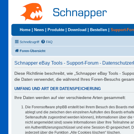
Home
|
News
|
Produkte
|
Download
|
Bestellen
|
Support-Fo
Schnellzugriff
FAQ
Foren-Übersicht
Schnapper eBay Tools - Support-Forum - Datenschutzer
Diese Richtlinie beschreibt, wie „Schnapper eBay Tools - Supp
die Daten verwendet, die während Ihres Foren-Besuchs gesa
UMFANG UND ART DER DATENSPEICHERUNG
Ihre Daten werden auf vier verschiedene Arten gesammelt:
Die Forensoftware phpBB erstellt bei Ihrem Besuch des Boards meh
ablegt und die zwischen den einzelnen Aufrufen des Boards erhalten
Seitenaufrufe zugeordnet werden können), Informationen über die 
nicht angemeldet sind) sowie Informationen über Ihre Teilnahme an
ein Authentifizierungsschlüssel und eine Session-ID gespeichert. 
jederzeit über die Funktion „Alle Cookies löschen“ löschen.