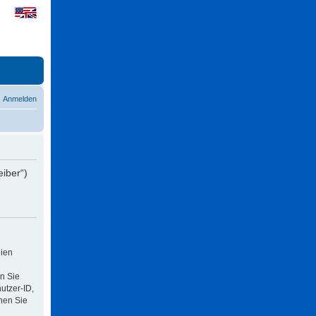
Anmelden
eiber“)
eien
n Sie
utzer-ID,
nen Sie