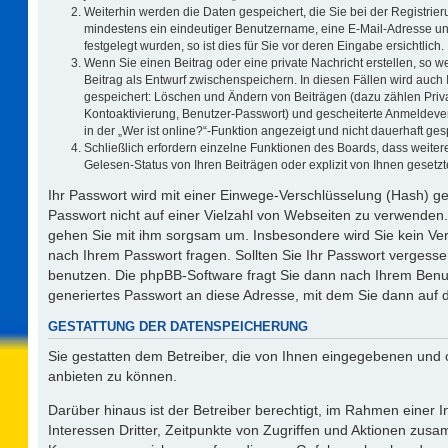
Weiterhin werden die Daten gespeichert, die Sie bei der Registrier
mindestens ein eindeutiger Benutzername, eine E-Mail-Adresse un
festgelegt wurden, so ist dies für Sie vor deren Eingabe ersichtlich.
Wenn Sie einen Beitrag oder eine private Nachricht erstellen, so 
Beitrag als Entwurf zwischenspeichern. In diesen Fällen wird auch 
gespeichert: Löschen und Ändern von Beiträgen (dazu zählen Priv
Kontoaktivierung, Benutzer-Passwort) und gescheiterte Anmeldeve
in der „Wer ist online?“-Funktion angezeigt und nicht dauerhaft ges
Schließlich erfordern einzelne Funktionen des Boards, dass weit
Gelesen-Status von Ihren Beiträgen oder explizit von Ihnen geset
Ihr Passwort wird mit einer Einwege-Verschlüsselung (Hash) ge
Passwort nicht auf einer Vielzahl von Webseiten zu verwenden.
gehen Sie mit ihm sorgsam um. Insbesondere wird Sie kein Vert
nach Ihrem Passwort fragen. Sollten Sie Ihr Passwort vergess
benutzen. Die phpBB-Software fragt Sie dann nach Ihrem Benu
generiertes Passwort an diese Adresse, mit dem Sie dann auf 
GESTATTUNG DER DATENSPEICHERUNG
Sie gestatten dem Betreiber, die von Ihnen eingegebenen und 
anbieten zu können.
Darüber hinaus ist der Betreiber berechtigt, im Rahmen einer
Interessen Dritter, Zeitpunkte von Zugriffen und Aktionen zus