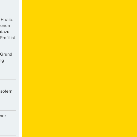
Profils
tionen
 dazu
ofil ist
f Grund
ung
 sofern
iner