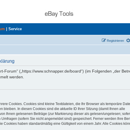
rum
|
Service
Registrieren
klärung
ort-Forum“ („https://www.schnapper.de/board“) (im Folgenden „der Betr
mmelt werden.
rere Cookies. Cookies sind kleine Textdateien, die Ihr Browser als temporäre Dat
 bleiben. In diesen Cookies sind die aktuelle ID Ihrer Sitzung (damit Ihnen alle
von Ihnen gelesenen Beiträge (zur Markierung dieser als gelesen/ungelesen; sofer
 Umfragen (sofern Sie nicht angemeldet sind) gespeichert. Ferner werden Ihre Ben
Die Cookies haben standardmäßig eine Gültigkeit von einem Jahr. Alle Cookies kön