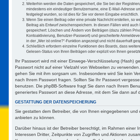
Weiterhin werden die Daten gespeichert, die Sie bei der Registrier
mindestens ein eindeutiger Benutzername, eine E-Mail-Adresse un
festgelegt wurden, so ist dies für Sie vor deren Eingabe ersichtlich.
Wenn Sie einen Beitrag oder eine private Nachricht erstellen, so 
Beitrag als Entwurf zwischenspeichern. In diesen Fällen wird auch 
gespeichert: Löschen und Ändern von Beiträgen (dazu zählen Priv
Kontoaktivierung, Benutzer-Passwort) und gescheiterte Anmeldeve
in der „Wer ist online?“-Funktion angezeigt und nicht dauerhaft ges
Schließlich erfordern einzelne Funktionen des Boards, dass weit
Gelesen-Status von Ihren Beiträgen oder explizit von Ihnen geset
Ihr Passwort wird mit einer Einwege-Verschlüsselung (Hash) ge
Passwort nicht auf einer Vielzahl von Webseiten zu verwenden.
gehen Sie mit ihm sorgsam um. Insbesondere wird Sie kein Vert
nach Ihrem Passwort fragen. Sollten Sie Ihr Passwort vergess
benutzen. Die phpBB-Software fragt Sie dann nach Ihrem Benu
generiertes Passwort an diese Adresse, mit dem Sie dann auf 
GESTATTUNG DER DATENSPEICHERUNG
Sie gestatten dem Betreiber, die von Ihnen eingegebenen und 
anbieten zu können.
Darüber hinaus ist der Betreiber berechtigt, im Rahmen einer
Interessen Dritter, Zeitpunkte von Zugriffen und Aktionen zus