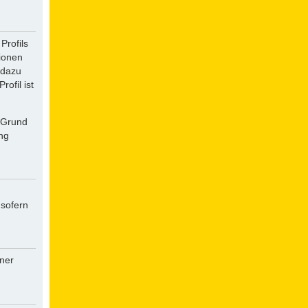
Profils
tionen
 dazu
ofil ist
f Grund
ung
 sofern
iner