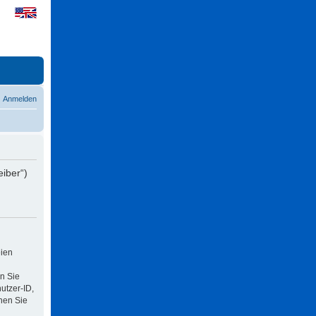
Anmelden
eiber“)
eien
n Sie
utzer-ID,
nen Sie