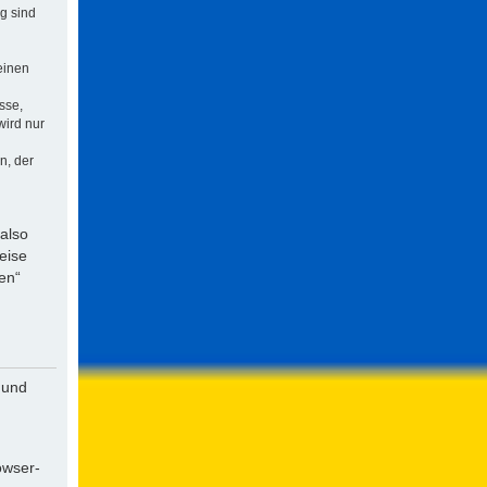
ng sind
einen
sse,
wird nur
n, der
 also
eise
en“
 und
owser-