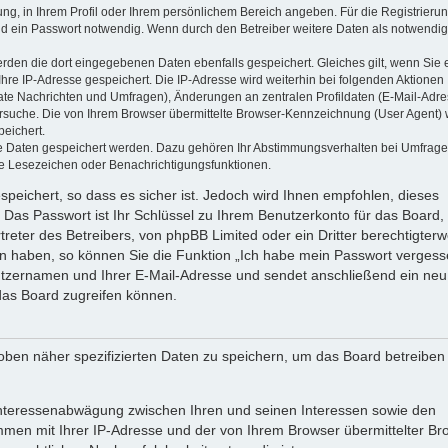
ung, in Ihrem Profil oder Ihrem persönlichem Bereich angeben. Für die Registrieru
d ein Passwort notwendig. Wenn durch den Betreiber weitere Daten als notwendig
werden die dort eingegebenen Daten ebenfalls gespeichert. Gleiches gilt, wenn Sie 
Ihre IP-Adresse gespeichert. Die IP-Adresse wird weiterhin bei folgenden Aktionen
ate Nachrichten und Umfragen), Änderungen an zentralen Profildaten (E-Mail-Adre
rsuche. Die von Ihrem Browser übermittelte Browser-Kennzeichnung (User Agent) 
peichert.
ere Daten gespeichert werden. Dazu gehören Ihr Abstimmungsverhalten bei Umfrage
zte Lesezeichen oder Benachrichtigungsfunktionen.
speichert, so dass es sicher ist. Jedoch wird Ihnen empfohlen, dieses
 Das Passwort ist Ihr Schlüssel zu Ihrem Benutzerkonto für das Board,
reter des Betreibers, von phpBB Limited oder ein Dritter berechtigterw
en haben, so können Sie die Funktion „Ich habe mein Passwort vergess
tzernamen und Ihrer E-Mail-Adresse und sendet anschließend ein neu
das Board zugreifen können.
oben näher spezifizierten Daten zu speichern, um das Board betreiben
 Interessenabwägung zwischen Ihren und seinen Interessen sowie den
ammen mit Ihrer IP-Adresse und der von Ihrem Browser übermittelter Br