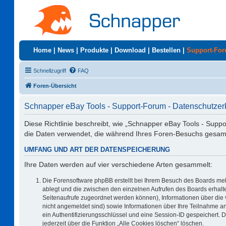
Home
|
News
|
Produkte
|
Download
|
Bestellen
|
Support-Fo
Schnellzugriff
FAQ
Foren-Übersicht
Schnapper eBay Tools - Support-Forum - Datenschutzer
Diese Richtlinie beschreibt, wie „Schnapper eBay Tools - Supp
die Daten verwendet, die während Ihres Foren-Besuchs gesa
UMFANG UND ART DER DATENSPEICHERUNG
Ihre Daten werden auf vier verschiedene Arten gesammelt:
Die Forensoftware phpBB erstellt bei Ihrem Besuch des Boards meh
ablegt und die zwischen den einzelnen Aufrufen des Boards erhalten
Seitenaufrufe zugeordnet werden können), Informationen über die 
nicht angemeldet sind) sowie Informationen über Ihre Teilnahme an
ein Authentifizierungsschlüssel und eine Session-ID gespeichert. 
jederzeit über die Funktion „Alle Cookies löschen“ löschen.