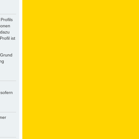
Profils
tionen
 dazu
ofil ist
f Grund
ung
 sofern
iner