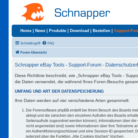
Home
|
News
|
Produkte
|
Download
|
Bestellen
|
Support-Fo
Schnellzugriff
FAQ
Foren-Übersicht
Schnapper eBay Tools - Support-Forum - Datenschutzer
Diese Richtlinie beschreibt, wie „Schnapper eBay Tools - Supp
die Daten verwendet, die während Ihres Foren-Besuchs gesa
UMFANG UND ART DER DATENSPEICHERUNG
Ihre Daten werden auf vier verschiedene Arten gesammelt:
Die Forensoftware phpBB erstellt bei Ihrem Besuch des Boards meh
ablegt und die zwischen den einzelnen Aufrufen des Boards erhalten
Seitenaufrufe zugeordnet werden können), Informationen über die 
nicht angemeldet sind) sowie Informationen über Ihre Teilnahme an
ein Authentifizierungsschlüssel und eine Session-ID gespeichert. 
jederzeit über die Funktion „Alle Cookies löschen“ löschen.