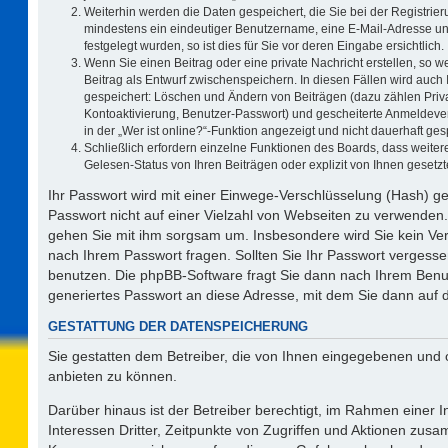
Weiterhin werden die Daten gespeichert, die Sie bei der Registrier
mindestens ein eindeutiger Benutzername, eine E-Mail-Adresse un
festgelegt wurden, so ist dies für Sie vor deren Eingabe ersichtlich.
Wenn Sie einen Beitrag oder eine private Nachricht erstellen, so 
Beitrag als Entwurf zwischenspeichern. In diesen Fällen wird auch 
gespeichert: Löschen und Ändern von Beiträgen (dazu zählen Priv
Kontoaktivierung, Benutzer-Passwort) und gescheiterte Anmeldeve
in der „Wer ist online?“-Funktion angezeigt und nicht dauerhaft ges
Schließlich erfordern einzelne Funktionen des Boards, dass weit
Gelesen-Status von Ihren Beiträgen oder explizit von Ihnen geset
Ihr Passwort wird mit einer Einwege-Verschlüsselung (Hash) ge
Passwort nicht auf einer Vielzahl von Webseiten zu verwenden.
gehen Sie mit ihm sorgsam um. Insbesondere wird Sie kein Vert
nach Ihrem Passwort fragen. Sollten Sie Ihr Passwort vergess
benutzen. Die phpBB-Software fragt Sie dann nach Ihrem Benu
generiertes Passwort an diese Adresse, mit dem Sie dann auf 
GESTATTUNG DER DATENSPEICHERUNG
Sie gestatten dem Betreiber, die von Ihnen eingegebenen und 
anbieten zu können.
Darüber hinaus ist der Betreiber berechtigt, im Rahmen einer
Interessen Dritter, Zeitpunkte von Zugriffen und Aktionen zus