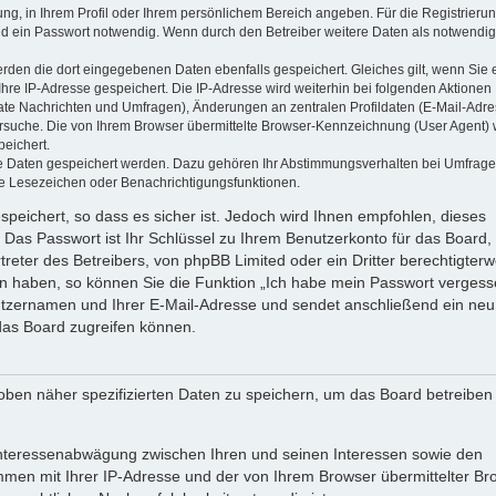
ung, in Ihrem Profil oder Ihrem persönlichem Bereich angeben. Für die Registrieru
d ein Passwort notwendig. Wenn durch den Betreiber weitere Daten als notwendig
werden die dort eingegebenen Daten ebenfalls gespeichert. Gleiches gilt, wenn Sie 
Ihre IP-Adresse gespeichert. Die IP-Adresse wird weiterhin bei folgenden Aktionen
ate Nachrichten und Umfragen), Änderungen an zentralen Profildaten (E-Mail-Adre
rsuche. Die von Ihrem Browser übermittelte Browser-Kennzeichnung (User Agent) 
peichert.
ere Daten gespeichert werden. Dazu gehören Ihr Abstimmungsverhalten bei Umfrage
zte Lesezeichen oder Benachrichtigungsfunktionen.
speichert, so dass es sicher ist. Jedoch wird Ihnen empfohlen, dieses
 Das Passwort ist Ihr Schlüssel zu Ihrem Benutzerkonto für das Board,
reter des Betreibers, von phpBB Limited oder ein Dritter berechtigterw
en haben, so können Sie die Funktion „Ich habe mein Passwort vergess
tzernamen und Ihrer E-Mail-Adresse und sendet anschließend ein neu
das Board zugreifen können.
oben näher spezifizierten Daten zu speichern, um das Board betreiben
 Interessenabwägung zwischen Ihren und seinen Interessen sowie den
ammen mit Ihrer IP-Adresse und der von Ihrem Browser übermittelter Br