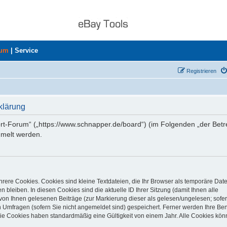
rum
|
Service
Registrieren
klärung
ort-Forum“ („https://www.schnapper.de/board“) (im Folgenden „der Betr
mmelt werden.
rere Cookies. Cookies sind kleine Textdateien, die Ihr Browser als temporäre Dat
 bleiben. In diesen Cookies sind die aktuelle ID Ihrer Sitzung (damit Ihnen alle
von Ihnen gelesenen Beiträge (zur Markierung dieser als gelesen/ungelesen; sofer
 Umfragen (sofern Sie nicht angemeldet sind) gespeichert. Ferner werden Ihre Ben
Die Cookies haben standardmäßig eine Gültigkeit von einem Jahr. Alle Cookies kön