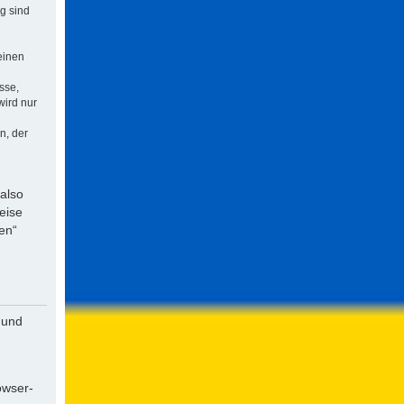
ng sind
einen
sse,
wird nur
n, der
 also
eise
en“
 und
owser-