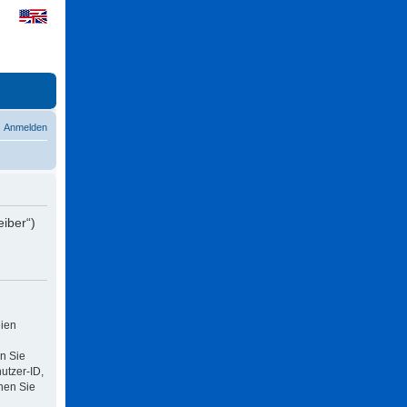
Anmelden
eiber“)
eien
n Sie
utzer-ID,
nen Sie