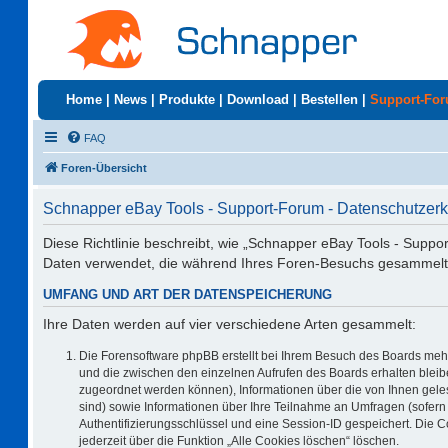
Home
|
News
|
Produkte
|
Download
|
Bestellen
|
Support-Fo
FAQ
Foren-Übersicht
Schnapper eBay Tools - Support-Forum - Datenschutzerk
Diese Richtlinie beschreibt, wie „Schnapper eBay Tools - Suppo
Daten verwendet, die während Ihres Foren-Besuchs gesammelt
UMFANG UND ART DER DATENSPEICHERUNG
Ihre Daten werden auf vier verschiedene Arten gesammelt:
Die Forensoftware phpBB erstellt bei Ihrem Besuch des Boards mehr
und die zwischen den einzelnen Aufrufen des Boards erhalten bleiben
zugeordnet werden können), Informationen über die von Ihnen geles
sind) sowie Informationen über Ihre Teilnahme an Umfragen (sofern 
Authentifizierungsschlüssel und eine Session-ID gespeichert. Die 
jederzeit über die Funktion „Alle Cookies löschen“ löschen.