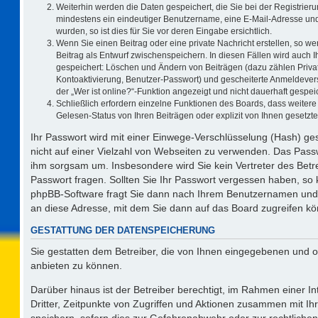
Weiterhin werden die Daten gespeichert, die Sie bei der Registrieru
mindestens ein eindeutiger Benutzername, eine E-Mail-Adresse und
wurden, so ist dies für Sie vor deren Eingabe ersichtlich.
Wenn Sie einen Beitrag oder eine private Nachricht erstellen, so w
Beitrag als Entwurf zwischenspeichern. In diesen Fällen wird auch I
gespeichert: Löschen und Ändern von Beiträgen (dazu zählen Priva
Kontoaktivierung, Benutzer-Passwort) und gescheiterte Anmeldever
der „Wer ist online?“-Funktion angezeigt und nicht dauerhaft gespeic
Schließlich erfordern einzelne Funktionen des Boards, dass weite
Gelesen-Status von Ihren Beiträgen oder explizit von Ihnen gesetz
Ihr Passwort wird mit einer Einwege-Verschlüsselung (Hash) ges
nicht auf einer Vielzahl von Webseiten zu verwenden. Das Passw
ihm sorgsam um. Insbesondere wird Sie kein Vertreter des Betre
Passwort fragen. Sollten Sie Ihr Passwort vergessen haben, so
phpBB-Software fragt Sie dann nach Ihrem Benutzernamen und 
an diese Adresse, mit dem Sie dann auf das Board zugreifen k
GESTATTUNG DER DATENSPEICHERUNG
Sie gestatten dem Betreiber, die von Ihnen eingegebenen und o
anbieten zu können.
Darüber hinaus ist der Betreiber berechtigt, im Rahmen einer 
Dritter, Zeitpunkte von Zugriffen und Aktionen zusammen mit I
speichern, sofern dies zur Gefahrenabwehr oder zur rechtlichen