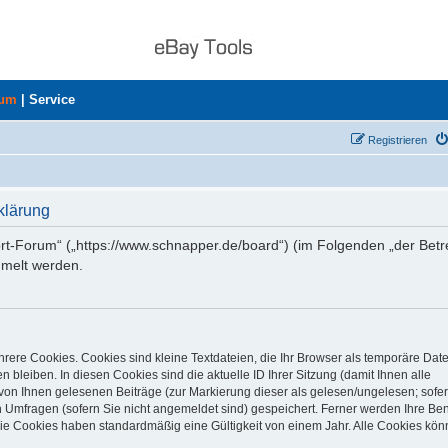
rum
|
Service
Registrieren
klärung
ort-Forum“ („https://www.schnapper.de/board“) (im Folgenden „der Betr
mmelt werden.
rere Cookies. Cookies sind kleine Textdateien, die Ihr Browser als temporäre Dat
 bleiben. In diesen Cookies sind die aktuelle ID Ihrer Sitzung (damit Ihnen alle
von Ihnen gelesenen Beiträge (zur Markierung dieser als gelesen/ungelesen; sofer
 Umfragen (sofern Sie nicht angemeldet sind) gespeichert. Ferner werden Ihre Ben
Die Cookies haben standardmäßig eine Gültigkeit von einem Jahr. Alle Cookies kön