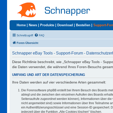
Home
|
News
|
Produkte
|
Download
|
Bestellen
|
Support-Fo
Schnellzugriff
FAQ
Foren-Übersicht
Schnapper eBay Tools - Support-Forum - Datenschutzer
Diese Richtlinie beschreibt, wie „Schnapper eBay Tools - Supp
die Daten verwendet, die während Ihres Foren-Besuchs gesa
UMFANG UND ART DER DATENSPEICHERUNG
Ihre Daten werden auf vier verschiedene Arten gesammelt:
Die Forensoftware phpBB erstellt bei Ihrem Besuch des Boards meh
ablegt und die zwischen den einzelnen Aufrufen des Boards erhalten
Seitenaufrufe zugeordnet werden können), Informationen über die 
nicht angemeldet sind) sowie Informationen über Ihre Teilnahme an
ein Authentifizierungsschlüssel und eine Session-ID gespeichert. 
jederzeit über die Funktion „Alle Cookies löschen“ löschen.