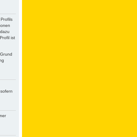
Profils
tionen
 dazu
ofil ist
f Grund
ung
 sofern
iner