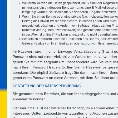
Weiterhin werden die Daten gespeichert, die Sie bei der Registrier
mindestens ein eindeutiger Benutzername, eine E-Mail-Adresse un
festgelegt wurden, so ist dies für Sie vor deren Eingabe ersichtlich.
Wenn Sie einen Beitrag oder eine private Nachricht erstellen, so 
Beitrag als Entwurf zwischenspeichern. In diesen Fällen wird auch 
gespeichert: Löschen und Ändern von Beiträgen (dazu zählen Priv
Kontoaktivierung, Benutzer-Passwort) und gescheiterte Anmeldeve
in der „Wer ist online?“-Funktion angezeigt und nicht dauerhaft ges
Schließlich erfordern einzelne Funktionen des Boards, dass weit
Gelesen-Status von Ihren Beiträgen oder explizit von Ihnen geset
Ihr Passwort wird mit einer Einwege-Verschlüsselung (Hash) ge
Passwort nicht auf einer Vielzahl von Webseiten zu verwenden.
gehen Sie mit ihm sorgsam um. Insbesondere wird Sie kein Vert
nach Ihrem Passwort fragen. Sollten Sie Ihr Passwort vergess
benutzen. Die phpBB-Software fragt Sie dann nach Ihrem Benu
generiertes Passwort an diese Adresse, mit dem Sie dann auf 
GESTATTUNG DER DATENSPEICHERUNG
Sie gestatten dem Betreiber, die von Ihnen eingegebenen und 
anbieten zu können.
Darüber hinaus ist der Betreiber berechtigt, im Rahmen einer
Interessen Dritter, Zeitpunkte von Zugriffen und Aktionen zus