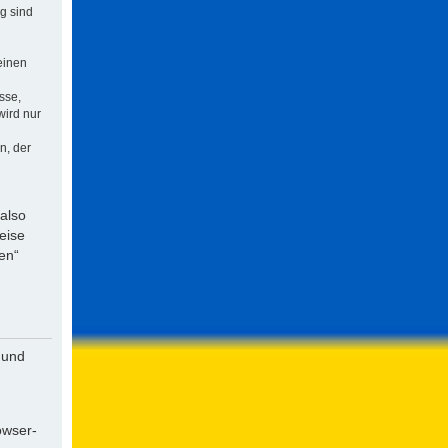
ng sind
einen
sse,
wird nur
n, der
 also
eise
en“
 und
owser-