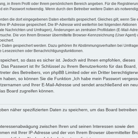
ung, in Ihrem Profil oder Ihrem persönlichem Bereich angeben. Für die Registrieru
d ein Passwort notwendig. Wenn durch den Betreiber weitere Daten als notwendig
werden die dort eingegebenen Daten ebenfalls gespeichert. Gleiches gilt, wenn Sie 
Ihre IP-Adresse gespeichert. Die IP-Adresse wird weiterhin bei folgenden Aktionen
ate Nachrichten und Umfragen), Änderungen an zentralen Profildaten (E-Mail-Adre
rsuche. Die von Ihrem Browser übermittelte Browser-Kennzeichnung (User Agent) 
peichert.
ere Daten gespeichert werden. Dazu gehören Ihr Abstimmungsverhalten bei Umfrage
zte Lesezeichen oder Benachrichtigungsfunktionen.
speichert, so dass es sicher ist. Jedoch wird Ihnen empfohlen, dieses
 Das Passwort ist Ihr Schlüssel zu Ihrem Benutzerkonto für das Board,
reter des Betreibers, von phpBB Limited oder ein Dritter berechtigterw
en haben, so können Sie die Funktion „Ich habe mein Passwort vergess
tzernamen und Ihrer E-Mail-Adresse und sendet anschließend ein neu
das Board zugreifen können.
oben näher spezifizierten Daten zu speichern, um das Board betreiben
 Interessenabwägung zwischen Ihren und seinen Interessen sowie den
ammen mit Ihrer IP-Adresse und der von Ihrem Browser übermittelter Br