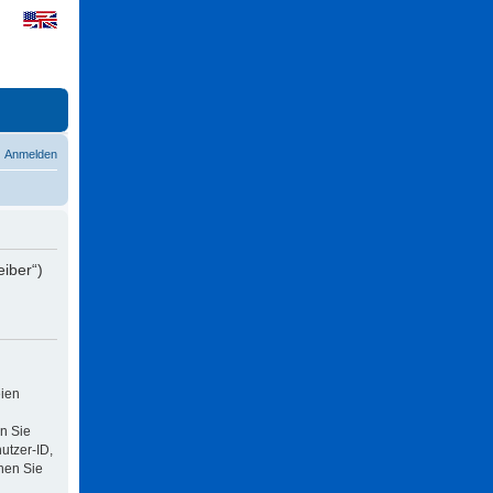
Anmelden
eiber“)
eien
n Sie
utzer-ID,
nen Sie