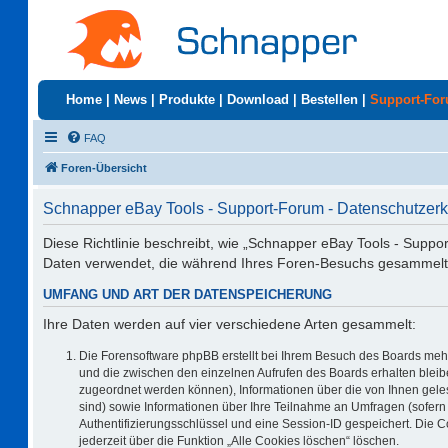
Home
|
News
|
Produkte
|
Download
|
Bestellen
|
Support-Fo
FAQ
Foren-Übersicht
Schnapper eBay Tools - Support-Forum - Datenschutzerk
Diese Richtlinie beschreibt, wie „Schnapper eBay Tools - Suppo
Daten verwendet, die während Ihres Foren-Besuchs gesammelt
UMFANG UND ART DER DATENSPEICHERUNG
Ihre Daten werden auf vier verschiedene Arten gesammelt:
Die Forensoftware phpBB erstellt bei Ihrem Besuch des Boards mehr
und die zwischen den einzelnen Aufrufen des Boards erhalten bleiben
zugeordnet werden können), Informationen über die von Ihnen geles
sind) sowie Informationen über Ihre Teilnahme an Umfragen (sofern 
Authentifizierungsschlüssel und eine Session-ID gespeichert. Die 
jederzeit über die Funktion „Alle Cookies löschen“ löschen.