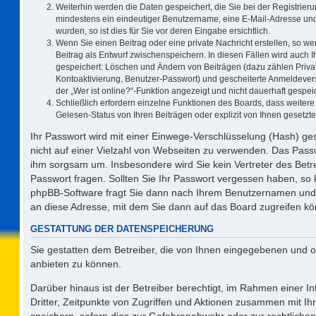
Weiterhin werden die Daten gespeichert, die Sie bei der Registrieru
mindestens ein eindeutiger Benutzername, eine E-Mail-Adresse und
wurden, so ist dies für Sie vor deren Eingabe ersichtlich.
Wenn Sie einen Beitrag oder eine private Nachricht erstellen, so w
Beitrag als Entwurf zwischenspeichern. In diesen Fällen wird auch I
gespeichert: Löschen und Ändern von Beiträgen (dazu zählen Priva
Kontoaktivierung, Benutzer-Passwort) und gescheiterte Anmeldever
der „Wer ist online?“-Funktion angezeigt und nicht dauerhaft gespeic
Schließlich erfordern einzelne Funktionen des Boards, dass weite
Gelesen-Status von Ihren Beiträgen oder explizit von Ihnen gesetz
Ihr Passwort wird mit einer Einwege-Verschlüsselung (Hash) ges
nicht auf einer Vielzahl von Webseiten zu verwenden. Das Passw
ihm sorgsam um. Insbesondere wird Sie kein Vertreter des Betre
Passwort fragen. Sollten Sie Ihr Passwort vergessen haben, so
phpBB-Software fragt Sie dann nach Ihrem Benutzernamen und 
an diese Adresse, mit dem Sie dann auf das Board zugreifen k
GESTATTUNG DER DATENSPEICHERUNG
Sie gestatten dem Betreiber, die von Ihnen eingegebenen und o
anbieten zu können.
Darüber hinaus ist der Betreiber berechtigt, im Rahmen einer 
Dritter, Zeitpunkte von Zugriffen und Aktionen zusammen mit I
speichern, sofern dies zur Gefahrenabwehr oder zur rechtlichen