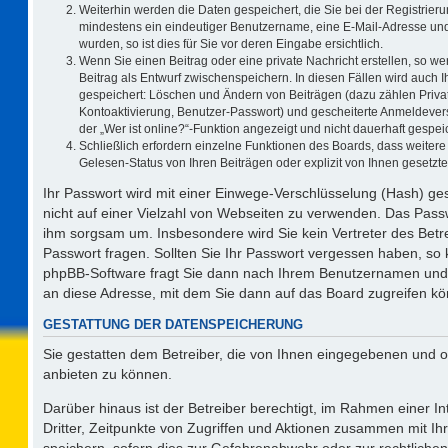
Weiterhin werden die Daten gespeichert, die Sie bei der Registrieru
mindestens ein eindeutiger Benutzername, eine E-Mail-Adresse und
wurden, so ist dies für Sie vor deren Eingabe ersichtlich.
Wenn Sie einen Beitrag oder eine private Nachricht erstellen, so w
Beitrag als Entwurf zwischenspeichern. In diesen Fällen wird auch I
gespeichert: Löschen und Ändern von Beiträgen (dazu zählen Priva
Kontoaktivierung, Benutzer-Passwort) und gescheiterte Anmeldever
der „Wer ist online?“-Funktion angezeigt und nicht dauerhaft gespeic
Schließlich erfordern einzelne Funktionen des Boards, dass weite
Gelesen-Status von Ihren Beiträgen oder explizit von Ihnen gesetz
Ihr Passwort wird mit einer Einwege-Verschlüsselung (Hash) ges
nicht auf einer Vielzahl von Webseiten zu verwenden. Das Passw
ihm sorgsam um. Insbesondere wird Sie kein Vertreter des Betre
Passwort fragen. Sollten Sie Ihr Passwort vergessen haben, so
phpBB-Software fragt Sie dann nach Ihrem Benutzernamen und 
an diese Adresse, mit dem Sie dann auf das Board zugreifen k
GESTATTUNG DER DATENSPEICHERUNG
Sie gestatten dem Betreiber, die von Ihnen eingegebenen und o
anbieten zu können.
Darüber hinaus ist der Betreiber berechtigt, im Rahmen einer 
Dritter, Zeitpunkte von Zugriffen und Aktionen zusammen mit I
speichern, sofern dies zur Gefahrenabwehr oder zur rechtlichen