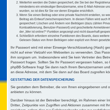
Weiterhin werden die Daten gespeichert, die Sie bei der Registrieru
mindestens ein eindeutiger Benutzername, eine E-Mail-Adresse und
wurden, so ist dies für Sie vor deren Eingabe ersichtlich.
Wenn Sie einen Beitrag oder eine private Nachricht erstellen, so w
Beitrag als Entwurf zwischenspeichern. In diesen Fällen wird auch I
gespeichert: Löschen und Ändern von Beiträgen (dazu zählen Priva
Kontoaktivierung, Benutzer-Passwort) und gescheiterte Anmeldever
der „Wer ist online?“-Funktion angezeigt und nicht dauerhaft gespeic
Schließlich erfordern einzelne Funktionen des Boards, dass weite
Gelesen-Status von Ihren Beiträgen oder explizit von Ihnen gesetz
Ihr Passwort wird mit einer Einwege-Verschlüsselung (Hash) ges
nicht auf einer Vielzahl von Webseiten zu verwenden. Das Passw
ihm sorgsam um. Insbesondere wird Sie kein Vertreter des Betre
Passwort fragen. Sollten Sie Ihr Passwort vergessen haben, so
phpBB-Software fragt Sie dann nach Ihrem Benutzernamen und 
an diese Adresse, mit dem Sie dann auf das Board zugreifen k
GESTATTUNG DER DATENSPEICHERUNG
Sie gestatten dem Betreiber, die von Ihnen eingegebenen und o
anbieten zu können.
Darüber hinaus ist der Betreiber berechtigt, im Rahmen einer 
Dritter, Zeitpunkte von Zugriffen und Aktionen zusammen mit I
speichern, sofern dies zur Gefahrenabwehr oder zur rechtlichen