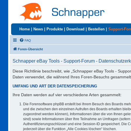
Home
|
News
|
Produkte
|
Download
|
Bestellen
|
Support-Fo
FAQ
Foren-Übersicht
Schnapper eBay Tools - Support-Forum - Datenschutzerk
Diese Richtlinie beschreibt, wie „Schnapper eBay Tools - Suppo
Daten verwendet, die während Ihres Foren-Besuchs gesammelt
UMFANG UND ART DER DATENSPEICHERUNG
Ihre Daten werden auf vier verschiedene Arten gesammelt:
Die Forensoftware phpBB erstellt bei Ihrem Besuch des Boards mehr
und die zwischen den einzelnen Aufrufen des Boards erhalten bleiben
zugeordnet werden können), Informationen über die von Ihnen geles
sind) sowie Informationen über Ihre Teilnahme an Umfragen (sofern 
Authentifizierungsschlüssel und eine Session-ID gespeichert. Die 
jederzeit über die Funktion „Alle Cookies löschen“ löschen.