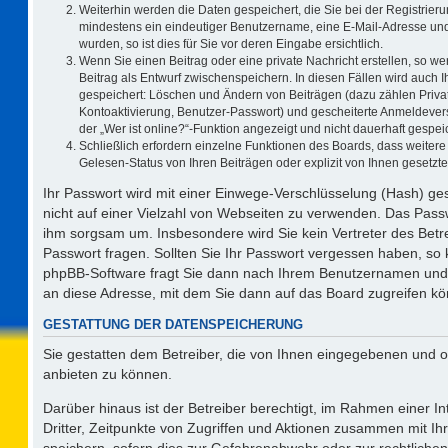
Weiterhin werden die Daten gespeichert, die Sie bei der Registrieru
mindestens ein eindeutiger Benutzername, eine E-Mail-Adresse und
wurden, so ist dies für Sie vor deren Eingabe ersichtlich.
Wenn Sie einen Beitrag oder eine private Nachricht erstellen, so w
Beitrag als Entwurf zwischenspeichern. In diesen Fällen wird auch I
gespeichert: Löschen und Ändern von Beiträgen (dazu zählen Priva
Kontoaktivierung, Benutzer-Passwort) und gescheiterte Anmeldever
der „Wer ist online?“-Funktion angezeigt und nicht dauerhaft gespeic
Schließlich erfordern einzelne Funktionen des Boards, dass weite
Gelesen-Status von Ihren Beiträgen oder explizit von Ihnen gesetz
Ihr Passwort wird mit einer Einwege-Verschlüsselung (Hash) ges
nicht auf einer Vielzahl von Webseiten zu verwenden. Das Passw
ihm sorgsam um. Insbesondere wird Sie kein Vertreter des Betre
Passwort fragen. Sollten Sie Ihr Passwort vergessen haben, so
phpBB-Software fragt Sie dann nach Ihrem Benutzernamen und 
an diese Adresse, mit dem Sie dann auf das Board zugreifen k
GESTATTUNG DER DATENSPEICHERUNG
Sie gestatten dem Betreiber, die von Ihnen eingegebenen und o
anbieten zu können.
Darüber hinaus ist der Betreiber berechtigt, im Rahmen einer 
Dritter, Zeitpunkte von Zugriffen und Aktionen zusammen mit I
speichern, sofern dies zur Gefahrenabwehr oder zur rechtlichen