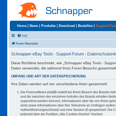
Home
|
News
|
Produkte
|
Download
|
Bestellen
|
Support-Fo
FAQ
Foren-Übersicht
Schnapper eBay Tools - Support-Forum - Datenschutzerk
Diese Richtlinie beschreibt, wie „Schnapper eBay Tools - Suppo
Daten verwendet, die während Ihres Foren-Besuchs gesammelt
UMFANG UND ART DER DATENSPEICHERUNG
Ihre Daten werden auf vier verschiedene Arten gesammelt:
Die Forensoftware phpBB erstellt bei Ihrem Besuch des Boards mehr
und die zwischen den einzelnen Aufrufen des Boards erhalten bleiben
zugeordnet werden können), Informationen über die von Ihnen geles
sind) sowie Informationen über Ihre Teilnahme an Umfragen (sofern 
Authentifizierungsschlüssel und eine Session-ID gespeichert. Die 
jederzeit über die Funktion „Alle Cookies löschen“ löschen.