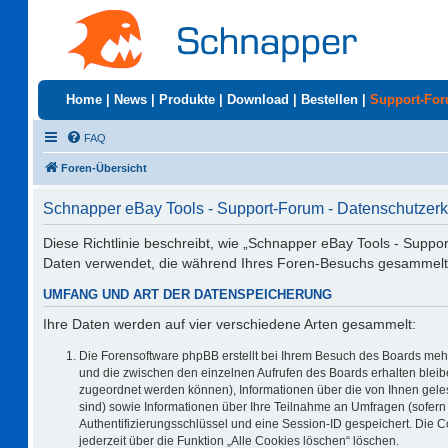
Home
|
News
|
Produkte
|
Download
|
Bestellen
|
Support-Fo
FAQ
Foren-Übersicht
Schnapper eBay Tools - Support-Forum - Datenschutzerk
Diese Richtlinie beschreibt, wie „Schnapper eBay Tools - Suppo
Daten verwendet, die während Ihres Foren-Besuchs gesammelt
UMFANG UND ART DER DATENSPEICHERUNG
Ihre Daten werden auf vier verschiedene Arten gesammelt:
Die Forensoftware phpBB erstellt bei Ihrem Besuch des Boards mehr
und die zwischen den einzelnen Aufrufen des Boards erhalten bleiben
zugeordnet werden können), Informationen über die von Ihnen geles
sind) sowie Informationen über Ihre Teilnahme an Umfragen (sofern 
Authentifizierungsschlüssel und eine Session-ID gespeichert. Die 
jederzeit über die Funktion „Alle Cookies löschen“ löschen.