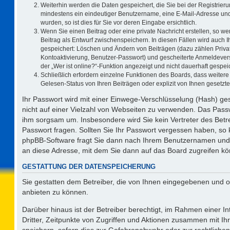
Weiterhin werden die Daten gespeichert, die Sie bei der Registrieru
mindestens ein eindeutiger Benutzername, eine E-Mail-Adresse und
wurden, so ist dies für Sie vor deren Eingabe ersichtlich.
Wenn Sie einen Beitrag oder eine private Nachricht erstellen, so w
Beitrag als Entwurf zwischenspeichern. In diesen Fällen wird auch I
gespeichert: Löschen und Ändern von Beiträgen (dazu zählen Priva
Kontoaktivierung, Benutzer-Passwort) und gescheiterte Anmeldever
der „Wer ist online?“-Funktion angezeigt und nicht dauerhaft gespeic
Schließlich erfordern einzelne Funktionen des Boards, dass weite
Gelesen-Status von Ihren Beiträgen oder explizit von Ihnen gesetz
Ihr Passwort wird mit einer Einwege-Verschlüsselung (Hash) ges
nicht auf einer Vielzahl von Webseiten zu verwenden. Das Passw
ihm sorgsam um. Insbesondere wird Sie kein Vertreter des Betre
Passwort fragen. Sollten Sie Ihr Passwort vergessen haben, so
phpBB-Software fragt Sie dann nach Ihrem Benutzernamen und 
an diese Adresse, mit dem Sie dann auf das Board zugreifen k
GESTATTUNG DER DATENSPEICHERUNG
Sie gestatten dem Betreiber, die von Ihnen eingegebenen und o
anbieten zu können.
Darüber hinaus ist der Betreiber berechtigt, im Rahmen einer 
Dritter, Zeitpunkte von Zugriffen und Aktionen zusammen mit I
speichern, sofern dies zur Gefahrenabwehr oder zur rechtlichen