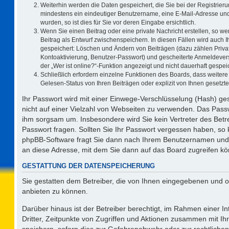
Weiterhin werden die Daten gespeichert, die Sie bei der Registrieru
mindestens ein eindeutiger Benutzername, eine E-Mail-Adresse und
wurden, so ist dies für Sie vor deren Eingabe ersichtlich.
Wenn Sie einen Beitrag oder eine private Nachricht erstellen, so w
Beitrag als Entwurf zwischenspeichern. In diesen Fällen wird auch I
gespeichert: Löschen und Ändern von Beiträgen (dazu zählen Priva
Kontoaktivierung, Benutzer-Passwort) und gescheiterte Anmeldever
der „Wer ist online?“-Funktion angezeigt und nicht dauerhaft gespeic
Schließlich erfordern einzelne Funktionen des Boards, dass weite
Gelesen-Status von Ihren Beiträgen oder explizit von Ihnen gesetz
Ihr Passwort wird mit einer Einwege-Verschlüsselung (Hash) ges
nicht auf einer Vielzahl von Webseiten zu verwenden. Das Passw
ihm sorgsam um. Insbesondere wird Sie kein Vertreter des Betre
Passwort fragen. Sollten Sie Ihr Passwort vergessen haben, so
phpBB-Software fragt Sie dann nach Ihrem Benutzernamen und 
an diese Adresse, mit dem Sie dann auf das Board zugreifen k
GESTATTUNG DER DATENSPEICHERUNG
Sie gestatten dem Betreiber, die von Ihnen eingegebenen und o
anbieten zu können.
Darüber hinaus ist der Betreiber berechtigt, im Rahmen einer 
Dritter, Zeitpunkte von Zugriffen und Aktionen zusammen mit I
speichern, sofern dies zur Gefahrenabwehr oder zur rechtlichen