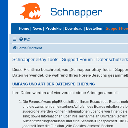
Home
|
News
|
Produkte
|
Download
|
Bestellen
|
Support-Fo
FAQ
Foren-Übersicht
Schnapper eBay Tools - Support-Forum - Datenschutzerk
Diese Richtlinie beschreibt, wie „Schnapper eBay Tools - Suppo
Daten verwendet, die während Ihres Foren-Besuchs gesammelt
UMFANG UND ART DER DATENSPEICHERUNG
Ihre Daten werden auf vier verschiedene Arten gesammelt:
Die Forensoftware phpBB erstellt bei Ihrem Besuch des Boards mehr
und die zwischen den einzelnen Aufrufen des Boards erhalten bleiben
zugeordnet werden können), Informationen über die von Ihnen geles
sind) sowie Informationen über Ihre Teilnahme an Umfragen (sofern 
Authentifizierungsschlüssel und eine Session-ID gespeichert. Die 
jederzeit über die Funktion „Alle Cookies löschen“ löschen.