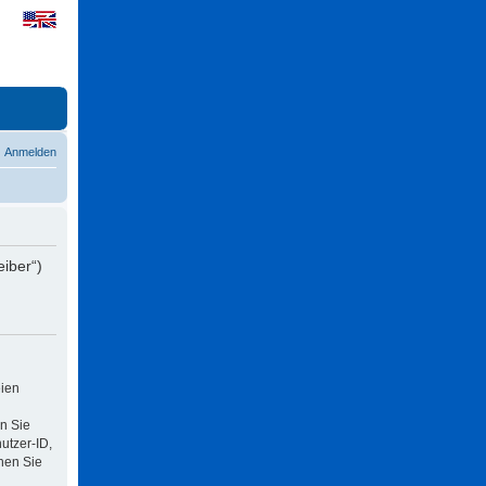
Anmelden
eiber“)
eien
n Sie
utzer-ID,
nen Sie