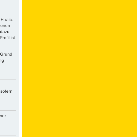
Profils
tionen
 dazu
ofil ist
f Grund
ung
 sofern
iner