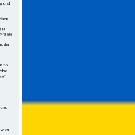
ng sind
einen
sse,
wird nur
n, der
 also
eise
en“
 und
owser-