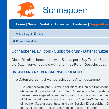
Home
|
News
|
Produkte
|
Download
|
Bestellen
|
Support-Fo
Schnellzugriff
FAQ
Foren-Übersicht
Schnapper eBay Tools - Support-Forum - Datenschutzer
Diese Richtlinie beschreibt, wie „Schnapper eBay Tools - Supp
die Daten verwendet, die während Ihres Foren-Besuchs gesa
UMFANG UND ART DER DATENSPEICHERUNG
Ihre Daten werden auf vier verschiedene Arten gesammelt:
Die Forensoftware phpBB erstellt bei Ihrem Besuch des Boards meh
ablegt und die zwischen den einzelnen Aufrufen des Boards erhalten
Seitenaufrufe zugeordnet werden können), Informationen über die 
nicht angemeldet sind) sowie Informationen über Ihre Teilnahme an
ein Authentifizierungsschlüssel und eine Session-ID gespeichert. 
jederzeit über die Funktion „Alle Cookies löschen“ löschen.