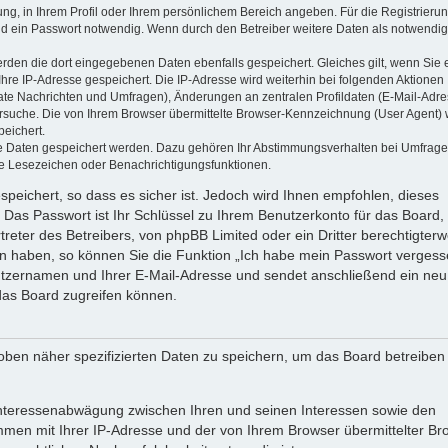
ung, in Ihrem Profil oder Ihrem persönlichem Bereich angeben. Für die Registrieru
d ein Passwort notwendig. Wenn durch den Betreiber weitere Daten als notwendig
werden die dort eingegebenen Daten ebenfalls gespeichert. Gleiches gilt, wenn Sie 
Ihre IP-Adresse gespeichert. Die IP-Adresse wird weiterhin bei folgenden Aktionen
ate Nachrichten und Umfragen), Änderungen an zentralen Profildaten (E-Mail-Adre
rsuche. Die von Ihrem Browser übermittelte Browser-Kennzeichnung (User Agent) 
peichert.
ere Daten gespeichert werden. Dazu gehören Ihr Abstimmungsverhalten bei Umfrage
zte Lesezeichen oder Benachrichtigungsfunktionen.
speichert, so dass es sicher ist. Jedoch wird Ihnen empfohlen, dieses
 Das Passwort ist Ihr Schlüssel zu Ihrem Benutzerkonto für das Board,
reter des Betreibers, von phpBB Limited oder ein Dritter berechtigterw
en haben, so können Sie die Funktion „Ich habe mein Passwort vergess
tzernamen und Ihrer E-Mail-Adresse und sendet anschließend ein neu
das Board zugreifen können.
oben näher spezifizierten Daten zu speichern, um das Board betreiben
 Interessenabwägung zwischen Ihren und seinen Interessen sowie den
ammen mit Ihrer IP-Adresse und der von Ihrem Browser übermittelter Br