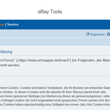
rum
|
Service
Registrieren
klärung
ort-Forum“ („https://www.schnapper.de/board“) (im Folgenden „der Betr
mmelt werden.
rere Cookies. Cookies sind kleine Textdateien, die Ihr Browser als temporäre Dat
 bleiben. In diesen Cookies sind die aktuelle ID Ihrer Sitzung (damit Ihnen alle
von Ihnen gelesenen Beiträge (zur Markierung dieser als gelesen/ungelesen; sofer
 Umfragen (sofern Sie nicht angemeldet sind) gespeichert. Ferner werden Ihre Ben
Die Cookies haben standardmäßig eine Gültigkeit von einem Jahr. Alle Cookies kön