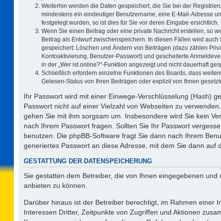
Weiterhin werden die Daten gespeichert, die Sie bei der Registrier
mindestens ein eindeutiger Benutzername, eine E-Mail-Adresse un
festgelegt wurden, so ist dies für Sie vor deren Eingabe ersichtlich.
Wenn Sie einen Beitrag oder eine private Nachricht erstellen, so 
Beitrag als Entwurf zwischenspeichern. In diesen Fällen wird auch 
gespeichert: Löschen und Ändern von Beiträgen (dazu zählen Priv
Kontoaktivierung, Benutzer-Passwort) und gescheiterte Anmeldeve
in der „Wer ist online?“-Funktion angezeigt und nicht dauerhaft ges
Schließlich erfordern einzelne Funktionen des Boards, dass weit
Gelesen-Status von Ihren Beiträgen oder explizit von Ihnen geset
Ihr Passwort wird mit einer Einwege-Verschlüsselung (Hash) ge
Passwort nicht auf einer Vielzahl von Webseiten zu verwenden.
gehen Sie mit ihm sorgsam um. Insbesondere wird Sie kein Vert
nach Ihrem Passwort fragen. Sollten Sie Ihr Passwort vergess
benutzen. Die phpBB-Software fragt Sie dann nach Ihrem Benu
generiertes Passwort an diese Adresse, mit dem Sie dann auf 
GESTATTUNG DER DATENSPEICHERUNG
Sie gestatten dem Betreiber, die von Ihnen eingegebenen und 
anbieten zu können.
Darüber hinaus ist der Betreiber berechtigt, im Rahmen einer
Interessen Dritter, Zeitpunkte von Zugriffen und Aktionen zus