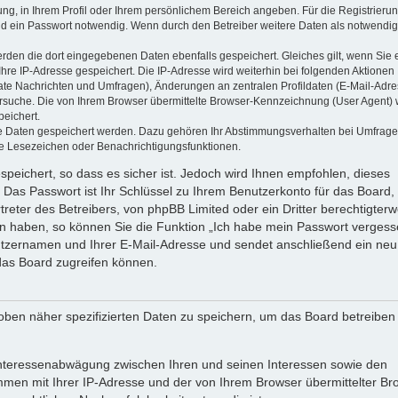
ung, in Ihrem Profil oder Ihrem persönlichem Bereich angeben. Für die Registrieru
d ein Passwort notwendig. Wenn durch den Betreiber weitere Daten als notwendig
werden die dort eingegebenen Daten ebenfalls gespeichert. Gleiches gilt, wenn Sie 
Ihre IP-Adresse gespeichert. Die IP-Adresse wird weiterhin bei folgenden Aktionen
ate Nachrichten und Umfragen), Änderungen an zentralen Profildaten (E-Mail-Adre
rsuche. Die von Ihrem Browser übermittelte Browser-Kennzeichnung (User Agent) 
peichert.
ere Daten gespeichert werden. Dazu gehören Ihr Abstimmungsverhalten bei Umfrage
zte Lesezeichen oder Benachrichtigungsfunktionen.
speichert, so dass es sicher ist. Jedoch wird Ihnen empfohlen, dieses
 Das Passwort ist Ihr Schlüssel zu Ihrem Benutzerkonto für das Board,
reter des Betreibers, von phpBB Limited oder ein Dritter berechtigterw
en haben, so können Sie die Funktion „Ich habe mein Passwort vergess
tzernamen und Ihrer E-Mail-Adresse und sendet anschließend ein neu
das Board zugreifen können.
oben näher spezifizierten Daten zu speichern, um das Board betreiben
 Interessenabwägung zwischen Ihren und seinen Interessen sowie den
ammen mit Ihrer IP-Adresse und der von Ihrem Browser übermittelter Br