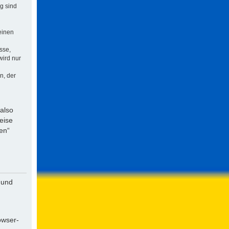
ng sind
einen
sse,
wird nur
n, der
 also
eise
en“
 und
owser-