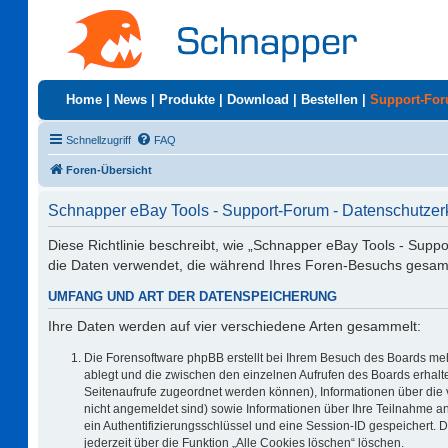
Home
|
News
|
Produkte
|
Download
|
Bestellen
|
Support-Fo
Schnellzugriff
FAQ
Foren-Übersicht
Schnapper eBay Tools - Support-Forum - Datenschutzer
Diese Richtlinie beschreibt, wie „Schnapper eBay Tools - Supp
die Daten verwendet, die während Ihres Foren-Besuchs gesa
UMFANG UND ART DER DATENSPEICHERUNG
Ihre Daten werden auf vier verschiedene Arten gesammelt:
Die Forensoftware phpBB erstellt bei Ihrem Besuch des Boards meh
ablegt und die zwischen den einzelnen Aufrufen des Boards erhalten
Seitenaufrufe zugeordnet werden können), Informationen über die 
nicht angemeldet sind) sowie Informationen über Ihre Teilnahme an
ein Authentifizierungsschlüssel und eine Session-ID gespeichert. 
jederzeit über die Funktion „Alle Cookies löschen“ löschen.