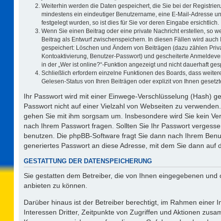
Weiterhin werden die Daten gespeichert, die Sie bei der Registrier
mindestens ein eindeutiger Benutzername, eine E-Mail-Adresse un
festgelegt wurden, so ist dies für Sie vor deren Eingabe ersichtlich.
Wenn Sie einen Beitrag oder eine private Nachricht erstellen, so 
Beitrag als Entwurf zwischenspeichern. In diesen Fällen wird auch 
gespeichert: Löschen und Ändern von Beiträgen (dazu zählen Priv
Kontoaktivierung, Benutzer-Passwort) und gescheiterte Anmeldeve
in der „Wer ist online?“-Funktion angezeigt und nicht dauerhaft ges
Schließlich erfordern einzelne Funktionen des Boards, dass weit
Gelesen-Status von Ihren Beiträgen oder explizit von Ihnen geset
Ihr Passwort wird mit einer Einwege-Verschlüsselung (Hash) ge
Passwort nicht auf einer Vielzahl von Webseiten zu verwenden.
gehen Sie mit ihm sorgsam um. Insbesondere wird Sie kein Vert
nach Ihrem Passwort fragen. Sollten Sie Ihr Passwort vergess
benutzen. Die phpBB-Software fragt Sie dann nach Ihrem Benu
generiertes Passwort an diese Adresse, mit dem Sie dann auf 
GESTATTUNG DER DATENSPEICHERUNG
Sie gestatten dem Betreiber, die von Ihnen eingegebenen und 
anbieten zu können.
Darüber hinaus ist der Betreiber berechtigt, im Rahmen einer
Interessen Dritter, Zeitpunkte von Zugriffen und Aktionen zus