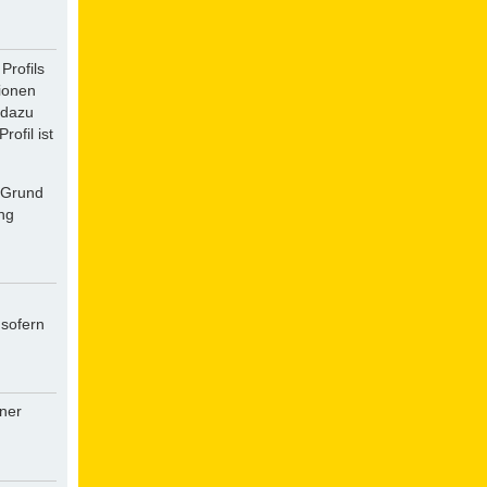
Profils
tionen
 dazu
ofil ist
f Grund
ung
 sofern
iner