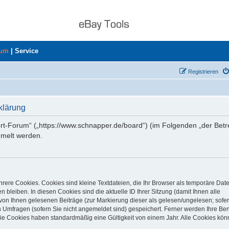
rum
|
Service
Registrieren
klärung
ort-Forum“ („https://www.schnapper.de/board“) (im Folgenden „der Betr
mmelt werden.
rere Cookies. Cookies sind kleine Textdateien, die Ihr Browser als temporäre Dat
 bleiben. In diesen Cookies sind die aktuelle ID Ihrer Sitzung (damit Ihnen alle
von Ihnen gelesenen Beiträge (zur Markierung dieser als gelesen/ungelesen; sofer
 Umfragen (sofern Sie nicht angemeldet sind) gespeichert. Ferner werden Ihre Ben
Die Cookies haben standardmäßig eine Gültigkeit von einem Jahr. Alle Cookies kön