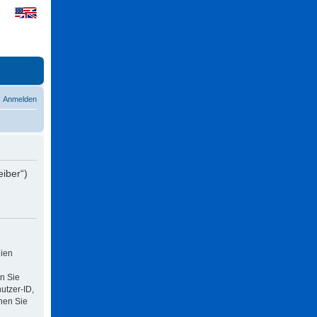
Anmelden
eiber“)
eien
n Sie
utzer-ID,
nen Sie