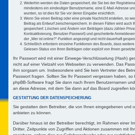
Weiterhin werden die Daten gespeichert, die Sie bei der Registrieru
mindestens ein eindeutiger Benutzername, eine E-Mail-Adresse und
wurden, so ist dies für Sie vor deren Eingabe ersichtlich.
Wenn Sie einen Beitrag oder eine private Nachricht erstellen, so w
Beitrag als Entwurf zwischenspeichern. In diesen Fällen wird auch I
gespeichert: Löschen und Ändern von Beiträgen (dazu zählen Priva
Kontoaktivierung, Benutzer-Passwort) und gescheiterte Anmeldever
der „Wer ist online?“-Funktion angezeigt und nicht dauerhaft gespeic
Schließlich erfordern einzelne Funktionen des Boards, dass weite
Gelesen-Status von Ihren Beiträgen oder explizit von Ihnen gesetz
Ihr Passwort wird mit einer Einwege-Verschlüsselung (Hash) ges
nicht auf einer Vielzahl von Webseiten zu verwenden. Das Passw
ihm sorgsam um. Insbesondere wird Sie kein Vertreter des Betre
Passwort fragen. Sollten Sie Ihr Passwort vergessen haben, so
phpBB-Software fragt Sie dann nach Ihrem Benutzernamen und 
an diese Adresse, mit dem Sie dann auf das Board zugreifen k
GESTATTUNG DER DATENSPEICHERUNG
Sie gestatten dem Betreiber, die von Ihnen eingegebenen und o
anbieten zu können.
Darüber hinaus ist der Betreiber berechtigt, im Rahmen einer 
Dritter, Zeitpunkte von Zugriffen und Aktionen zusammen mit I
speichern, sofern dies zur Gefahrenabwehr oder zur rechtlichen