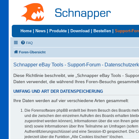
Home
|
News
|
Produkte
|
Download
|
Bestellen
|
Support-Fo
FAQ
Foren-Übersicht
Schnapper eBay Tools - Support-Forum - Datenschutzerk
Diese Richtlinie beschreibt, wie „Schnapper eBay Tools - Suppo
Daten verwendet, die während Ihres Foren-Besuchs gesammelt
UMFANG UND ART DER DATENSPEICHERUNG
Ihre Daten werden auf vier verschiedene Arten gesammelt:
Die Forensoftware phpBB erstellt bei Ihrem Besuch des Boards mehr
und die zwischen den einzelnen Aufrufen des Boards erhalten bleiben
zugeordnet werden können), Informationen über die von Ihnen geles
sind) sowie Informationen über Ihre Teilnahme an Umfragen (sofern 
Authentifizierungsschlüssel und eine Session-ID gespeichert. Die 
jederzeit über die Funktion „Alle Cookies löschen“ löschen.