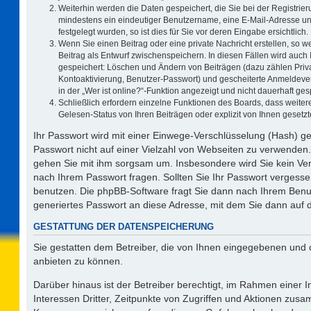
Weiterhin werden die Daten gespeichert, die Sie bei der Registrier
mindestens ein eindeutiger Benutzername, eine E-Mail-Adresse un
festgelegt wurden, so ist dies für Sie vor deren Eingabe ersichtlich.
Wenn Sie einen Beitrag oder eine private Nachricht erstellen, so 
Beitrag als Entwurf zwischenspeichern. In diesen Fällen wird auch 
gespeichert: Löschen und Ändern von Beiträgen (dazu zählen Priv
Kontoaktivierung, Benutzer-Passwort) und gescheiterte Anmeldeve
in der „Wer ist online?“-Funktion angezeigt und nicht dauerhaft ges
Schließlich erfordern einzelne Funktionen des Boards, dass weit
Gelesen-Status von Ihren Beiträgen oder explizit von Ihnen geset
Ihr Passwort wird mit einer Einwege-Verschlüsselung (Hash) ge
Passwort nicht auf einer Vielzahl von Webseiten zu verwenden.
gehen Sie mit ihm sorgsam um. Insbesondere wird Sie kein Vert
nach Ihrem Passwort fragen. Sollten Sie Ihr Passwort vergess
benutzen. Die phpBB-Software fragt Sie dann nach Ihrem Benu
generiertes Passwort an diese Adresse, mit dem Sie dann auf 
GESTATTUNG DER DATENSPEICHERUNG
Sie gestatten dem Betreiber, die von Ihnen eingegebenen und 
anbieten zu können.
Darüber hinaus ist der Betreiber berechtigt, im Rahmen einer
Interessen Dritter, Zeitpunkte von Zugriffen und Aktionen zus