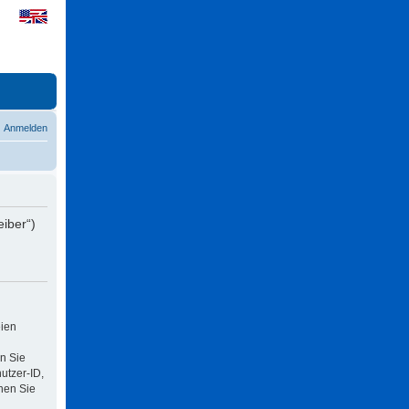
Anmelden
eiber“)
eien
n Sie
utzer-ID,
nen Sie