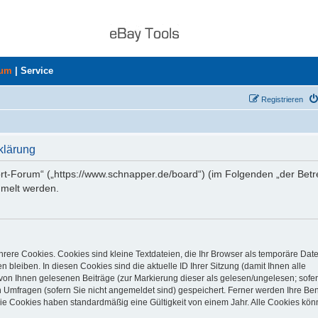
rum
|
Service
Registrieren
klärung
ort-Forum“ („https://www.schnapper.de/board“) (im Folgenden „der Betr
mmelt werden.
rere Cookies. Cookies sind kleine Textdateien, die Ihr Browser als temporäre Dat
 bleiben. In diesen Cookies sind die aktuelle ID Ihrer Sitzung (damit Ihnen alle
von Ihnen gelesenen Beiträge (zur Markierung dieser als gelesen/ungelesen; sofer
 Umfragen (sofern Sie nicht angemeldet sind) gespeichert. Ferner werden Ihre Ben
Die Cookies haben standardmäßig eine Gültigkeit von einem Jahr. Alle Cookies kön