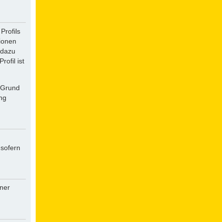
Profils
tionen
 dazu
ofil ist
f Grund
ung
 sofern
iner