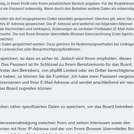
ung, in Ihrem Profil oder Ihrem persönlichem Bereich angeben. Für die Registrieru
d ein Passwort notwendig. Wenn durch den Betreiber weitere Daten als notwendig
werden die dort eingegebenen Daten ebenfalls gespeichert. Gleiches gilt, wenn Sie 
Ihre IP-Adresse gespeichert. Die IP-Adresse wird weiterhin bei folgenden Aktionen
ate Nachrichten und Umfragen), Änderungen an zentralen Profildaten (E-Mail-Adre
rsuche. Die von Ihrem Browser übermittelte Browser-Kennzeichnung (User Agent) 
peichert.
ere Daten gespeichert werden. Dazu gehören Ihr Abstimmungsverhalten bei Umfrage
zte Lesezeichen oder Benachrichtigungsfunktionen.
speichert, so dass es sicher ist. Jedoch wird Ihnen empfohlen, dieses
 Das Passwort ist Ihr Schlüssel zu Ihrem Benutzerkonto für das Board,
reter des Betreibers, von phpBB Limited oder ein Dritter berechtigterw
en haben, so können Sie die Funktion „Ich habe mein Passwort vergess
tzernamen und Ihrer E-Mail-Adresse und sendet anschließend ein neu
das Board zugreifen können.
oben näher spezifizierten Daten zu speichern, um das Board betreiben
 Interessenabwägung zwischen Ihren und seinen Interessen sowie den
ammen mit Ihrer IP-Adresse und der von Ihrem Browser übermittelter Br