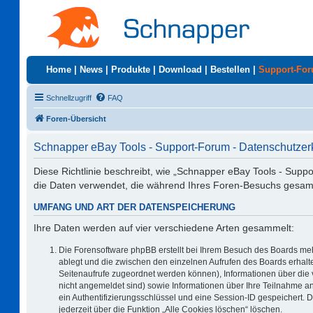
Home
|
News
|
Produkte
|
Download
|
Bestellen
|
Support-Fo
Schnellzugriff
FAQ
Foren-Übersicht
Schnapper eBay Tools - Support-Forum - Datenschutzer
Diese Richtlinie beschreibt, wie „Schnapper eBay Tools - Supp
die Daten verwendet, die während Ihres Foren-Besuchs gesa
UMFANG UND ART DER DATENSPEICHERUNG
Ihre Daten werden auf vier verschiedene Arten gesammelt:
Die Forensoftware phpBB erstellt bei Ihrem Besuch des Boards meh
ablegt und die zwischen den einzelnen Aufrufen des Boards erhalten
Seitenaufrufe zugeordnet werden können), Informationen über die 
nicht angemeldet sind) sowie Informationen über Ihre Teilnahme an
ein Authentifizierungsschlüssel und eine Session-ID gespeichert. 
jederzeit über die Funktion „Alle Cookies löschen“ löschen.