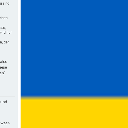
ng sind
einen
sse,
wird nur
n, der
 also
eise
en“
 und
owser-