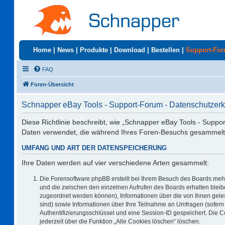
Home
|
News
|
Produkte
|
Download
|
Bestellen
|
Support-Fo
FAQ
Foren-Übersicht
Schnapper eBay Tools - Support-Forum - Datenschutzerk
Diese Richtlinie beschreibt, wie „Schnapper eBay Tools - Suppo
Daten verwendet, die während Ihres Foren-Besuchs gesammelt
UMFANG UND ART DER DATENSPEICHERUNG
Ihre Daten werden auf vier verschiedene Arten gesammelt:
Die Forensoftware phpBB erstellt bei Ihrem Besuch des Boards mehr
und die zwischen den einzelnen Aufrufen des Boards erhalten bleiben
zugeordnet werden können), Informationen über die von Ihnen geles
sind) sowie Informationen über Ihre Teilnahme an Umfragen (sofern 
Authentifizierungsschlüssel und eine Session-ID gespeichert. Die 
jederzeit über die Funktion „Alle Cookies löschen“ löschen.