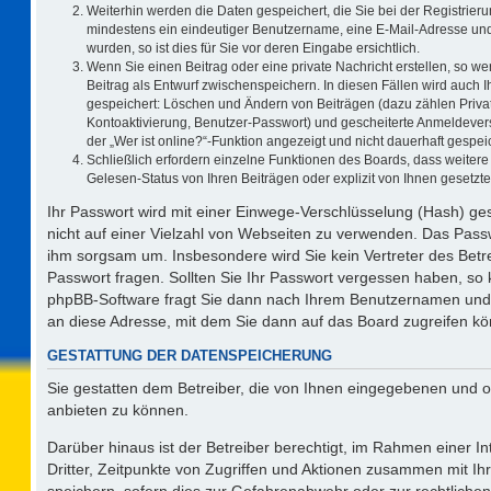
Weiterhin werden die Daten gespeichert, die Sie bei der Registrieru
mindestens ein eindeutiger Benutzername, eine E-Mail-Adresse und
wurden, so ist dies für Sie vor deren Eingabe ersichtlich.
Wenn Sie einen Beitrag oder eine private Nachricht erstellen, so w
Beitrag als Entwurf zwischenspeichern. In diesen Fällen wird auch I
gespeichert: Löschen und Ändern von Beiträgen (dazu zählen Priva
Kontoaktivierung, Benutzer-Passwort) und gescheiterte Anmeldever
der „Wer ist online?“-Funktion angezeigt und nicht dauerhaft gespeic
Schließlich erfordern einzelne Funktionen des Boards, dass weite
Gelesen-Status von Ihren Beiträgen oder explizit von Ihnen gesetz
Ihr Passwort wird mit einer Einwege-Verschlüsselung (Hash) ges
nicht auf einer Vielzahl von Webseiten zu verwenden. Das Passw
ihm sorgsam um. Insbesondere wird Sie kein Vertreter des Betre
Passwort fragen. Sollten Sie Ihr Passwort vergessen haben, so
phpBB-Software fragt Sie dann nach Ihrem Benutzernamen und 
an diese Adresse, mit dem Sie dann auf das Board zugreifen k
GESTATTUNG DER DATENSPEICHERUNG
Sie gestatten dem Betreiber, die von Ihnen eingegebenen und o
anbieten zu können.
Darüber hinaus ist der Betreiber berechtigt, im Rahmen einer 
Dritter, Zeitpunkte von Zugriffen und Aktionen zusammen mit I
speichern, sofern dies zur Gefahrenabwehr oder zur rechtlichen