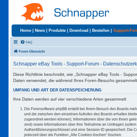
Home
|
News
|
Produkte
|
Download
|
Bestellen
|
Support-Fo
FAQ
Foren-Übersicht
Schnapper eBay Tools - Support-Forum - Datenschutzerk
Diese Richtlinie beschreibt, wie „Schnapper eBay Tools - Suppo
Daten verwendet, die während Ihres Foren-Besuchs gesammelt
UMFANG UND ART DER DATENSPEICHERUNG
Ihre Daten werden auf vier verschiedene Arten gesammelt:
Die Forensoftware phpBB erstellt bei Ihrem Besuch des Boards mehr
und die zwischen den einzelnen Aufrufen des Boards erhalten bleiben
zugeordnet werden können), Informationen über die von Ihnen geles
sind) sowie Informationen über Ihre Teilnahme an Umfragen (sofern 
Authentifizierungsschlüssel und eine Session-ID gespeichert. Die 
jederzeit über die Funktion „Alle Cookies löschen“ löschen.