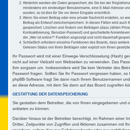
Weiterhin werden die Daten gespeichert, die Sie bei der Registrieru
mindestens ein eindeutiger Benutzername, eine E-Mail-Adresse und
wurden, so ist dies für Sie vor deren Eingabe ersichtlich.
Wenn Sie einen Beitrag oder eine private Nachricht erstellen, so w
Beitrag als Entwurf zwischenspeichern. In diesen Fällen wird auch I
gespeichert: Löschen und Ändern von Beiträgen (dazu zählen Priva
Kontoaktivierung, Benutzer-Passwort) und gescheiterte Anmeldever
der „Wer ist online?“-Funktion angezeigt und nicht dauerhaft gespeic
Schließlich erfordern einzelne Funktionen des Boards, dass weite
Gelesen-Status von Ihren Beiträgen oder explizit von Ihnen gesetz
Ihr Passwort wird mit einer Einwege-Verschlüsselung (Hash) ges
nicht auf einer Vielzahl von Webseiten zu verwenden. Das Passw
ihm sorgsam um. Insbesondere wird Sie kein Vertreter des Betre
Passwort fragen. Sollten Sie Ihr Passwort vergessen haben, so
phpBB-Software fragt Sie dann nach Ihrem Benutzernamen und 
an diese Adresse, mit dem Sie dann auf das Board zugreifen k
GESTATTUNG DER DATENSPEICHERUNG
Sie gestatten dem Betreiber, die von Ihnen eingegebenen und o
anbieten zu können.
Darüber hinaus ist der Betreiber berechtigt, im Rahmen einer 
Dritter, Zeitpunkte von Zugriffen und Aktionen zusammen mit I
speichern, sofern dies zur Gefahrenabwehr oder zur rechtlichen