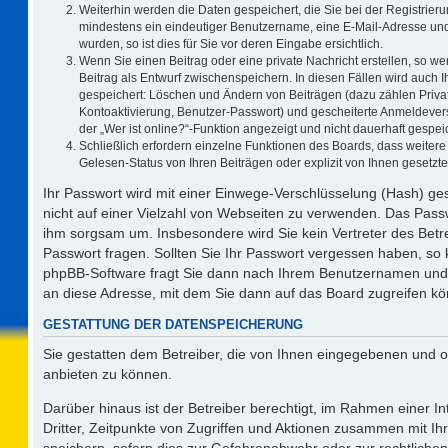
Weiterhin werden die Daten gespeichert, die Sie bei der Registrieru
mindestens ein eindeutiger Benutzername, eine E-Mail-Adresse und
wurden, so ist dies für Sie vor deren Eingabe ersichtlich.
Wenn Sie einen Beitrag oder eine private Nachricht erstellen, so w
Beitrag als Entwurf zwischenspeichern. In diesen Fällen wird auch I
gespeichert: Löschen und Ändern von Beiträgen (dazu zählen Priva
Kontoaktivierung, Benutzer-Passwort) und gescheiterte Anmeldever
der „Wer ist online?“-Funktion angezeigt und nicht dauerhaft gespeic
Schließlich erfordern einzelne Funktionen des Boards, dass weite
Gelesen-Status von Ihren Beiträgen oder explizit von Ihnen gesetz
Ihr Passwort wird mit einer Einwege-Verschlüsselung (Hash) ges
nicht auf einer Vielzahl von Webseiten zu verwenden. Das Passw
ihm sorgsam um. Insbesondere wird Sie kein Vertreter des Betre
Passwort fragen. Sollten Sie Ihr Passwort vergessen haben, so
phpBB-Software fragt Sie dann nach Ihrem Benutzernamen und 
an diese Adresse, mit dem Sie dann auf das Board zugreifen k
GESTATTUNG DER DATENSPEICHERUNG
Sie gestatten dem Betreiber, die von Ihnen eingegebenen und o
anbieten zu können.
Darüber hinaus ist der Betreiber berechtigt, im Rahmen einer 
Dritter, Zeitpunkte von Zugriffen und Aktionen zusammen mit I
speichern, sofern dies zur Gefahrenabwehr oder zur rechtlichen