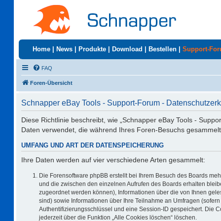
Home
|
News
|
Produkte
|
Download
|
Bestellen
|
Support-Fo
FAQ
Foren-Übersicht
Schnapper eBay Tools - Support-Forum - Datenschutzerk
Diese Richtlinie beschreibt, wie „Schnapper eBay Tools - Suppo
Daten verwendet, die während Ihres Foren-Besuchs gesammelt
UMFANG UND ART DER DATENSPEICHERUNG
Ihre Daten werden auf vier verschiedene Arten gesammelt:
Die Forensoftware phpBB erstellt bei Ihrem Besuch des Boards mehr
und die zwischen den einzelnen Aufrufen des Boards erhalten bleiben
zugeordnet werden können), Informationen über die von Ihnen geles
sind) sowie Informationen über Ihre Teilnahme an Umfragen (sofern 
Authentifizierungsschlüssel und eine Session-ID gespeichert. Die 
jederzeit über die Funktion „Alle Cookies löschen“ löschen.