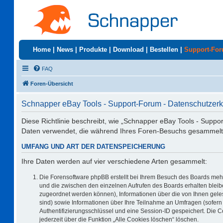
Home
|
News
|
Produkte
|
Download
|
Bestellen
|
Support-Fo
FAQ
Foren-Übersicht
Schnapper eBay Tools - Support-Forum - Datenschutzerk
Diese Richtlinie beschreibt, wie „Schnapper eBay Tools - Suppo
Daten verwendet, die während Ihres Foren-Besuchs gesammelt
UMFANG UND ART DER DATENSPEICHERUNG
Ihre Daten werden auf vier verschiedene Arten gesammelt:
Die Forensoftware phpBB erstellt bei Ihrem Besuch des Boards mehr
und die zwischen den einzelnen Aufrufen des Boards erhalten bleiben
zugeordnet werden können), Informationen über die von Ihnen geles
sind) sowie Informationen über Ihre Teilnahme an Umfragen (sofern 
Authentifizierungsschlüssel und eine Session-ID gespeichert. Die 
jederzeit über die Funktion „Alle Cookies löschen“ löschen.