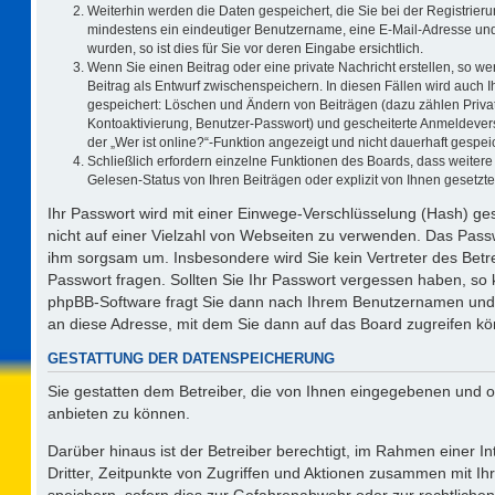
Weiterhin werden die Daten gespeichert, die Sie bei der Registrieru
mindestens ein eindeutiger Benutzername, eine E-Mail-Adresse und
wurden, so ist dies für Sie vor deren Eingabe ersichtlich.
Wenn Sie einen Beitrag oder eine private Nachricht erstellen, so w
Beitrag als Entwurf zwischenspeichern. In diesen Fällen wird auch I
gespeichert: Löschen und Ändern von Beiträgen (dazu zählen Priva
Kontoaktivierung, Benutzer-Passwort) und gescheiterte Anmeldever
der „Wer ist online?“-Funktion angezeigt und nicht dauerhaft gespeic
Schließlich erfordern einzelne Funktionen des Boards, dass weite
Gelesen-Status von Ihren Beiträgen oder explizit von Ihnen gesetz
Ihr Passwort wird mit einer Einwege-Verschlüsselung (Hash) ges
nicht auf einer Vielzahl von Webseiten zu verwenden. Das Passw
ihm sorgsam um. Insbesondere wird Sie kein Vertreter des Betre
Passwort fragen. Sollten Sie Ihr Passwort vergessen haben, so
phpBB-Software fragt Sie dann nach Ihrem Benutzernamen und 
an diese Adresse, mit dem Sie dann auf das Board zugreifen k
GESTATTUNG DER DATENSPEICHERUNG
Sie gestatten dem Betreiber, die von Ihnen eingegebenen und o
anbieten zu können.
Darüber hinaus ist der Betreiber berechtigt, im Rahmen einer 
Dritter, Zeitpunkte von Zugriffen und Aktionen zusammen mit I
speichern, sofern dies zur Gefahrenabwehr oder zur rechtlichen