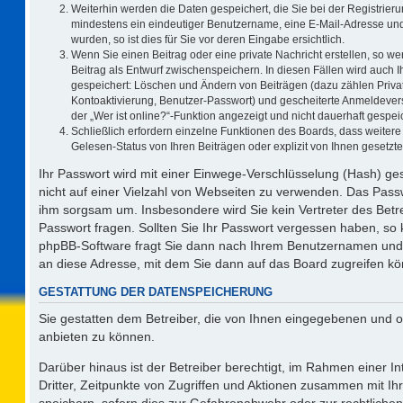
Weiterhin werden die Daten gespeichert, die Sie bei der Registrieru
mindestens ein eindeutiger Benutzername, eine E-Mail-Adresse und
wurden, so ist dies für Sie vor deren Eingabe ersichtlich.
Wenn Sie einen Beitrag oder eine private Nachricht erstellen, so w
Beitrag als Entwurf zwischenspeichern. In diesen Fällen wird auch I
gespeichert: Löschen und Ändern von Beiträgen (dazu zählen Priva
Kontoaktivierung, Benutzer-Passwort) und gescheiterte Anmeldever
der „Wer ist online?“-Funktion angezeigt und nicht dauerhaft gespeic
Schließlich erfordern einzelne Funktionen des Boards, dass weite
Gelesen-Status von Ihren Beiträgen oder explizit von Ihnen gesetz
Ihr Passwort wird mit einer Einwege-Verschlüsselung (Hash) ges
nicht auf einer Vielzahl von Webseiten zu verwenden. Das Passw
ihm sorgsam um. Insbesondere wird Sie kein Vertreter des Betre
Passwort fragen. Sollten Sie Ihr Passwort vergessen haben, so
phpBB-Software fragt Sie dann nach Ihrem Benutzernamen und 
an diese Adresse, mit dem Sie dann auf das Board zugreifen k
GESTATTUNG DER DATENSPEICHERUNG
Sie gestatten dem Betreiber, die von Ihnen eingegebenen und o
anbieten zu können.
Darüber hinaus ist der Betreiber berechtigt, im Rahmen einer 
Dritter, Zeitpunkte von Zugriffen und Aktionen zusammen mit I
speichern, sofern dies zur Gefahrenabwehr oder zur rechtlichen