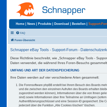
Home
|
News
|
Produkte
|
Download
|
Bestellen
|
Support-Fo
FAQ
Foren-Übersicht
Schnapper eBay Tools - Support-Forum - Datenschutzerk
Diese Richtlinie beschreibt, wie „Schnapper eBay Tools - Suppo
Daten verwendet, die während Ihres Foren-Besuchs gesammelt
UMFANG UND ART DER DATENSPEICHERUNG
Ihre Daten werden auf vier verschiedene Arten gesammelt:
Die Forensoftware phpBB erstellt bei Ihrem Besuch des Boards mehr
und die zwischen den einzelnen Aufrufen des Boards erhalten bleiben
zugeordnet werden können), Informationen über die von Ihnen geles
sind) sowie Informationen über Ihre Teilnahme an Umfragen (sofern 
Authentifizierungsschlüssel und eine Session-ID gespeichert. Die 
jederzeit über die Funktion „Alle Cookies löschen“ löschen.