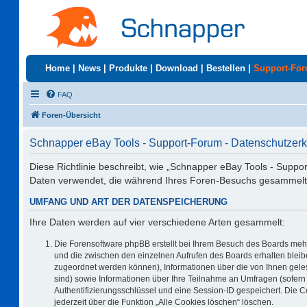
Home
|
News
|
Produkte
|
Download
|
Bestellen
|
Support-Fo
FAQ
Foren-Übersicht
Schnapper eBay Tools - Support-Forum - Datenschutzerk
Diese Richtlinie beschreibt, wie „Schnapper eBay Tools - Suppo
Daten verwendet, die während Ihres Foren-Besuchs gesammelt
UMFANG UND ART DER DATENSPEICHERUNG
Ihre Daten werden auf vier verschiedene Arten gesammelt:
Die Forensoftware phpBB erstellt bei Ihrem Besuch des Boards mehr
und die zwischen den einzelnen Aufrufen des Boards erhalten bleiben
zugeordnet werden können), Informationen über die von Ihnen geles
sind) sowie Informationen über Ihre Teilnahme an Umfragen (sofern 
Authentifizierungsschlüssel und eine Session-ID gespeichert. Die 
jederzeit über die Funktion „Alle Cookies löschen“ löschen.