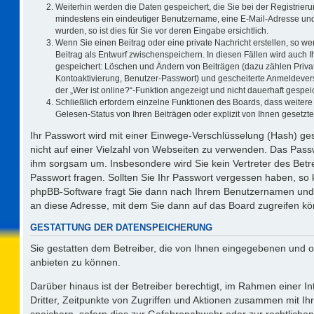
Weiterhin werden die Daten gespeichert, die Sie bei der Registrieru
mindestens ein eindeutiger Benutzername, eine E-Mail-Adresse und
wurden, so ist dies für Sie vor deren Eingabe ersichtlich.
Wenn Sie einen Beitrag oder eine private Nachricht erstellen, so w
Beitrag als Entwurf zwischenspeichern. In diesen Fällen wird auch I
gespeichert: Löschen und Ändern von Beiträgen (dazu zählen Priva
Kontoaktivierung, Benutzer-Passwort) und gescheiterte Anmeldever
der „Wer ist online?“-Funktion angezeigt und nicht dauerhaft gespeic
Schließlich erfordern einzelne Funktionen des Boards, dass weite
Gelesen-Status von Ihren Beiträgen oder explizit von Ihnen gesetz
Ihr Passwort wird mit einer Einwege-Verschlüsselung (Hash) ges
nicht auf einer Vielzahl von Webseiten zu verwenden. Das Passw
ihm sorgsam um. Insbesondere wird Sie kein Vertreter des Betre
Passwort fragen. Sollten Sie Ihr Passwort vergessen haben, so
phpBB-Software fragt Sie dann nach Ihrem Benutzernamen und 
an diese Adresse, mit dem Sie dann auf das Board zugreifen k
GESTATTUNG DER DATENSPEICHERUNG
Sie gestatten dem Betreiber, die von Ihnen eingegebenen und o
anbieten zu können.
Darüber hinaus ist der Betreiber berechtigt, im Rahmen einer 
Dritter, Zeitpunkte von Zugriffen und Aktionen zusammen mit I
speichern, sofern dies zur Gefahrenabwehr oder zur rechtlichen