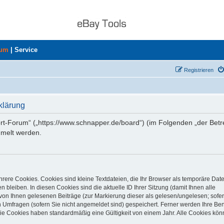
rum
|
Service
Registrieren
klärung
ort-Forum“ („https://www.schnapper.de/board“) (im Folgenden „der Betr
mmelt werden.
rere Cookies. Cookies sind kleine Textdateien, die Ihr Browser als temporäre Dat
 bleiben. In diesen Cookies sind die aktuelle ID Ihrer Sitzung (damit Ihnen alle
von Ihnen gelesenen Beiträge (zur Markierung dieser als gelesen/ungelesen; sofer
 Umfragen (sofern Sie nicht angemeldet sind) gespeichert. Ferner werden Ihre Ben
Die Cookies haben standardmäßig eine Gültigkeit von einem Jahr. Alle Cookies kön