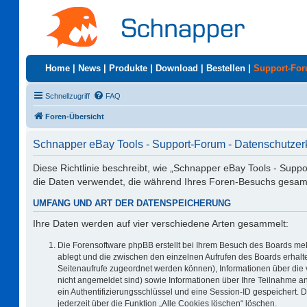
Home
|
News
|
Produkte
|
Download
|
Bestellen
|
Support-Fo
Schnellzugriff
FAQ
Foren-Übersicht
Schnapper eBay Tools - Support-Forum - Datenschutzer
Diese Richtlinie beschreibt, wie „Schnapper eBay Tools - Supp
die Daten verwendet, die während Ihres Foren-Besuchs gesa
UMFANG UND ART DER DATENSPEICHERUNG
Ihre Daten werden auf vier verschiedene Arten gesammelt:
Die Forensoftware phpBB erstellt bei Ihrem Besuch des Boards meh
ablegt und die zwischen den einzelnen Aufrufen des Boards erhalten
Seitenaufrufe zugeordnet werden können), Informationen über die 
nicht angemeldet sind) sowie Informationen über Ihre Teilnahme an
ein Authentifizierungsschlüssel und eine Session-ID gespeichert. 
jederzeit über die Funktion „Alle Cookies löschen“ löschen.