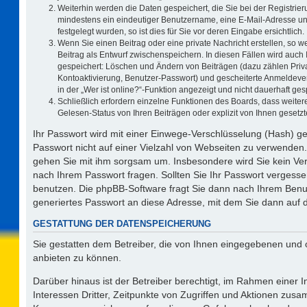
Weiterhin werden die Daten gespeichert, die Sie bei der Registrier
mindestens ein eindeutiger Benutzername, eine E-Mail-Adresse un
festgelegt wurden, so ist dies für Sie vor deren Eingabe ersichtlich.
Wenn Sie einen Beitrag oder eine private Nachricht erstellen, so 
Beitrag als Entwurf zwischenspeichern. In diesen Fällen wird auch 
gespeichert: Löschen und Ändern von Beiträgen (dazu zählen Priv
Kontoaktivierung, Benutzer-Passwort) und gescheiterte Anmeldeve
in der „Wer ist online?“-Funktion angezeigt und nicht dauerhaft ges
Schließlich erfordern einzelne Funktionen des Boards, dass weit
Gelesen-Status von Ihren Beiträgen oder explizit von Ihnen geset
Ihr Passwort wird mit einer Einwege-Verschlüsselung (Hash) ge
Passwort nicht auf einer Vielzahl von Webseiten zu verwenden.
gehen Sie mit ihm sorgsam um. Insbesondere wird Sie kein Vert
nach Ihrem Passwort fragen. Sollten Sie Ihr Passwort vergess
benutzen. Die phpBB-Software fragt Sie dann nach Ihrem Benu
generiertes Passwort an diese Adresse, mit dem Sie dann auf 
GESTATTUNG DER DATENSPEICHERUNG
Sie gestatten dem Betreiber, die von Ihnen eingegebenen und 
anbieten zu können.
Darüber hinaus ist der Betreiber berechtigt, im Rahmen einer
Interessen Dritter, Zeitpunkte von Zugriffen und Aktionen zus