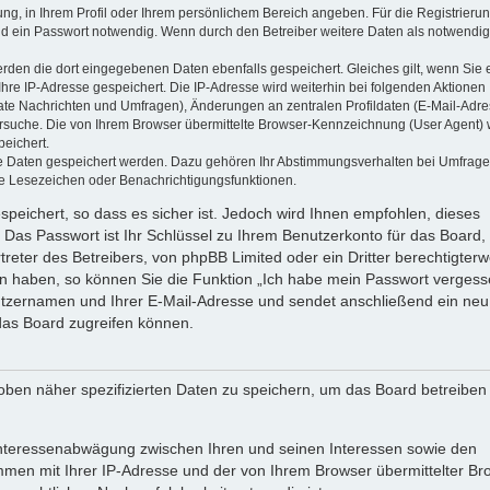
ung, in Ihrem Profil oder Ihrem persönlichem Bereich angeben. Für die Registrieru
d ein Passwort notwendig. Wenn durch den Betreiber weitere Daten als notwendig
werden die dort eingegebenen Daten ebenfalls gespeichert. Gleiches gilt, wenn Sie 
Ihre IP-Adresse gespeichert. Die IP-Adresse wird weiterhin bei folgenden Aktionen
ate Nachrichten und Umfragen), Änderungen an zentralen Profildaten (E-Mail-Adre
rsuche. Die von Ihrem Browser übermittelte Browser-Kennzeichnung (User Agent) 
peichert.
ere Daten gespeichert werden. Dazu gehören Ihr Abstimmungsverhalten bei Umfrage
zte Lesezeichen oder Benachrichtigungsfunktionen.
speichert, so dass es sicher ist. Jedoch wird Ihnen empfohlen, dieses
 Das Passwort ist Ihr Schlüssel zu Ihrem Benutzerkonto für das Board,
reter des Betreibers, von phpBB Limited oder ein Dritter berechtigterw
en haben, so können Sie die Funktion „Ich habe mein Passwort vergess
tzernamen und Ihrer E-Mail-Adresse und sendet anschließend ein neu
das Board zugreifen können.
oben näher spezifizierten Daten zu speichern, um das Board betreiben
 Interessenabwägung zwischen Ihren und seinen Interessen sowie den
ammen mit Ihrer IP-Adresse und der von Ihrem Browser übermittelter Br