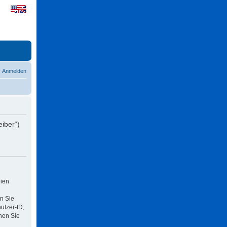
Anmelden
eiber“)
eien
n Sie
utzer-ID,
nen Sie