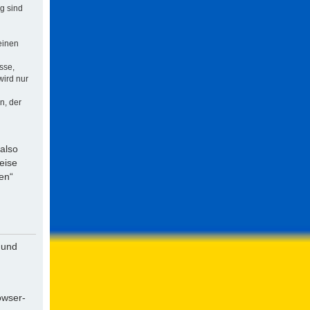
ng sind
einen
sse,
wird nur
n, der
 also
eise
en“
 und
owser-