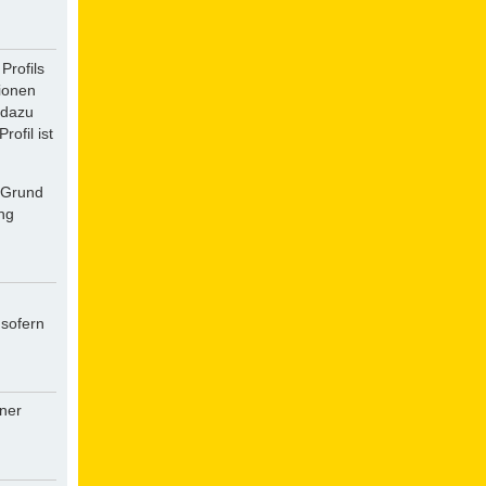
Profils
tionen
 dazu
ofil ist
f Grund
ung
 sofern
iner