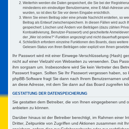
Weiterhin werden die Daten gespeichert, die Sie bei der Registrieru
mindestens ein eindeutiger Benutzername, eine E-Mail-Adresse und
wurden, so ist dies für Sie vor deren Eingabe ersichtlich.
Wenn Sie einen Beitrag oder eine private Nachricht erstellen, so w
Beitrag als Entwurf zwischenspeichern. In diesen Fällen wird auch I
gespeichert: Löschen und Ändern von Beiträgen (dazu zählen Priva
Kontoaktivierung, Benutzer-Passwort) und gescheiterte Anmeldever
der „Wer ist online?“-Funktion angezeigt und nicht dauerhaft gespeic
Schließlich erfordern einzelne Funktionen des Boards, dass weite
Gelesen-Status von Ihren Beiträgen oder explizit von Ihnen gesetz
Ihr Passwort wird mit einer Einwege-Verschlüsselung (Hash) ges
nicht auf einer Vielzahl von Webseiten zu verwenden. Das Passw
ihm sorgsam um. Insbesondere wird Sie kein Vertreter des Betre
Passwort fragen. Sollten Sie Ihr Passwort vergessen haben, so
phpBB-Software fragt Sie dann nach Ihrem Benutzernamen und 
an diese Adresse, mit dem Sie dann auf das Board zugreifen k
GESTATTUNG DER DATENSPEICHERUNG
Sie gestatten dem Betreiber, die von Ihnen eingegebenen und o
anbieten zu können.
Darüber hinaus ist der Betreiber berechtigt, im Rahmen einer 
Dritter, Zeitpunkte von Zugriffen und Aktionen zusammen mit I
speichern, sofern dies zur Gefahrenabwehr oder zur rechtlichen