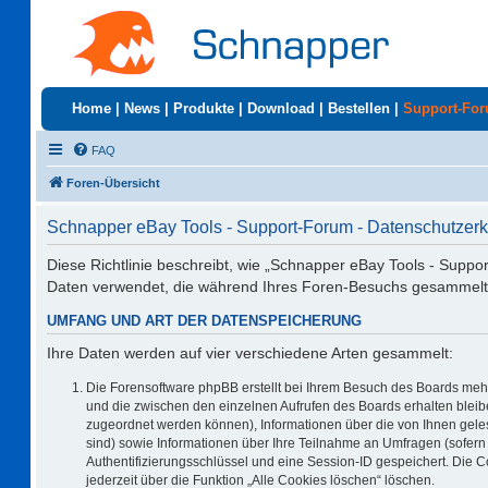
Home
|
News
|
Produkte
|
Download
|
Bestellen
|
Support-Fo
FAQ
Foren-Übersicht
Schnapper eBay Tools - Support-Forum - Datenschutzerk
Diese Richtlinie beschreibt, wie „Schnapper eBay Tools - Suppo
Daten verwendet, die während Ihres Foren-Besuchs gesammelt
UMFANG UND ART DER DATENSPEICHERUNG
Ihre Daten werden auf vier verschiedene Arten gesammelt:
Die Forensoftware phpBB erstellt bei Ihrem Besuch des Boards mehr
und die zwischen den einzelnen Aufrufen des Boards erhalten bleiben
zugeordnet werden können), Informationen über die von Ihnen geles
sind) sowie Informationen über Ihre Teilnahme an Umfragen (sofern 
Authentifizierungsschlüssel und eine Session-ID gespeichert. Die 
jederzeit über die Funktion „Alle Cookies löschen“ löschen.