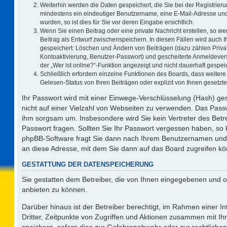
Weiterhin werden die Daten gespeichert, die Sie bei der Registrieru
mindestens ein eindeutiger Benutzername, eine E-Mail-Adresse und
wurden, so ist dies für Sie vor deren Eingabe ersichtlich.
Wenn Sie einen Beitrag oder eine private Nachricht erstellen, so w
Beitrag als Entwurf zwischenspeichern. In diesen Fällen wird auch I
gespeichert: Löschen und Ändern von Beiträgen (dazu zählen Priva
Kontoaktivierung, Benutzer-Passwort) und gescheiterte Anmeldever
der „Wer ist online?“-Funktion angezeigt und nicht dauerhaft gespeic
Schließlich erfordern einzelne Funktionen des Boards, dass weite
Gelesen-Status von Ihren Beiträgen oder explizit von Ihnen gesetz
Ihr Passwort wird mit einer Einwege-Verschlüsselung (Hash) ges
nicht auf einer Vielzahl von Webseiten zu verwenden. Das Passw
ihm sorgsam um. Insbesondere wird Sie kein Vertreter des Betre
Passwort fragen. Sollten Sie Ihr Passwort vergessen haben, so
phpBB-Software fragt Sie dann nach Ihrem Benutzernamen und 
an diese Adresse, mit dem Sie dann auf das Board zugreifen k
GESTATTUNG DER DATENSPEICHERUNG
Sie gestatten dem Betreiber, die von Ihnen eingegebenen und o
anbieten zu können.
Darüber hinaus ist der Betreiber berechtigt, im Rahmen einer 
Dritter, Zeitpunkte von Zugriffen und Aktionen zusammen mit I
speichern, sofern dies zur Gefahrenabwehr oder zur rechtlichen