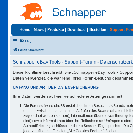
Home
|
News
|
Produkte
|
Download
|
Bestellen
|
Support-Fo
FAQ
Foren-Übersicht
Schnapper eBay Tools - Support-Forum - Datenschutzerk
Diese Richtlinie beschreibt, wie „Schnapper eBay Tools - Suppo
Daten verwendet, die während Ihres Foren-Besuchs gesammelt
UMFANG UND ART DER DATENSPEICHERUNG
Ihre Daten werden auf vier verschiedene Arten gesammelt:
Die Forensoftware phpBB erstellt bei Ihrem Besuch des Boards mehr
und die zwischen den einzelnen Aufrufen des Boards erhalten bleiben
zugeordnet werden können), Informationen über die von Ihnen geles
sind) sowie Informationen über Ihre Teilnahme an Umfragen (sofern 
Authentifizierungsschlüssel und eine Session-ID gespeichert. Die 
jederzeit über die Funktion „Alle Cookies löschen“ löschen.