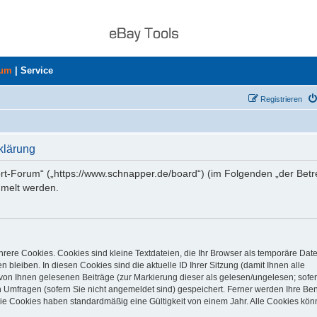
rum
|
Service
Registrieren
klärung
ort-Forum“ („https://www.schnapper.de/board“) (im Folgenden „der Betr
mmelt werden.
rere Cookies. Cookies sind kleine Textdateien, die Ihr Browser als temporäre Dat
 bleiben. In diesen Cookies sind die aktuelle ID Ihrer Sitzung (damit Ihnen alle
von Ihnen gelesenen Beiträge (zur Markierung dieser als gelesen/ungelesen; sofer
 Umfragen (sofern Sie nicht angemeldet sind) gespeichert. Ferner werden Ihre Ben
Die Cookies haben standardmäßig eine Gültigkeit von einem Jahr. Alle Cookies kön