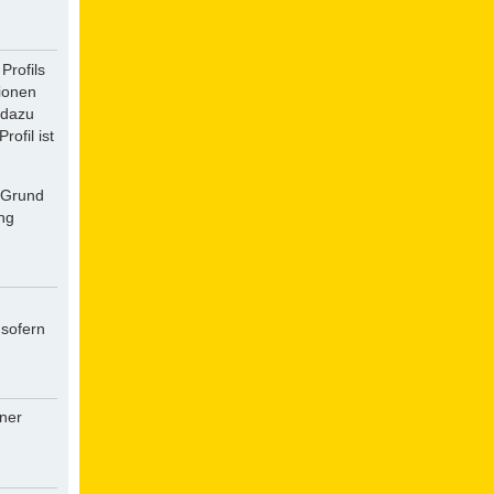
Profils
tionen
 dazu
ofil ist
f Grund
ung
 sofern
iner