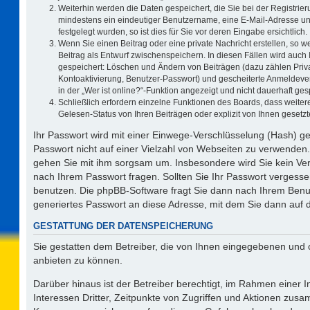
Weiterhin werden die Daten gespeichert, die Sie bei der Registrier
mindestens ein eindeutiger Benutzername, eine E-Mail-Adresse un
festgelegt wurden, so ist dies für Sie vor deren Eingabe ersichtlich.
Wenn Sie einen Beitrag oder eine private Nachricht erstellen, so 
Beitrag als Entwurf zwischenspeichern. In diesen Fällen wird auch 
gespeichert: Löschen und Ändern von Beiträgen (dazu zählen Priv
Kontoaktivierung, Benutzer-Passwort) und gescheiterte Anmeldeve
in der „Wer ist online?“-Funktion angezeigt und nicht dauerhaft ges
Schließlich erfordern einzelne Funktionen des Boards, dass weit
Gelesen-Status von Ihren Beiträgen oder explizit von Ihnen geset
Ihr Passwort wird mit einer Einwege-Verschlüsselung (Hash) ge
Passwort nicht auf einer Vielzahl von Webseiten zu verwenden.
gehen Sie mit ihm sorgsam um. Insbesondere wird Sie kein Vert
nach Ihrem Passwort fragen. Sollten Sie Ihr Passwort vergess
benutzen. Die phpBB-Software fragt Sie dann nach Ihrem Benu
generiertes Passwort an diese Adresse, mit dem Sie dann auf 
GESTATTUNG DER DATENSPEICHERUNG
Sie gestatten dem Betreiber, die von Ihnen eingegebenen und 
anbieten zu können.
Darüber hinaus ist der Betreiber berechtigt, im Rahmen einer
Interessen Dritter, Zeitpunkte von Zugriffen und Aktionen zus