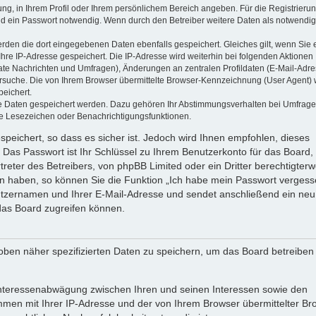
ung, in Ihrem Profil oder Ihrem persönlichem Bereich angeben. Für die Registrieru
d ein Passwort notwendig. Wenn durch den Betreiber weitere Daten als notwendig
werden die dort eingegebenen Daten ebenfalls gespeichert. Gleiches gilt, wenn Sie 
Ihre IP-Adresse gespeichert. Die IP-Adresse wird weiterhin bei folgenden Aktionen
ate Nachrichten und Umfragen), Änderungen an zentralen Profildaten (E-Mail-Adre
rsuche. Die von Ihrem Browser übermittelte Browser-Kennzeichnung (User Agent) 
peichert.
ere Daten gespeichert werden. Dazu gehören Ihr Abstimmungsverhalten bei Umfrage
zte Lesezeichen oder Benachrichtigungsfunktionen.
speichert, so dass es sicher ist. Jedoch wird Ihnen empfohlen, dieses
 Das Passwort ist Ihr Schlüssel zu Ihrem Benutzerkonto für das Board,
reter des Betreibers, von phpBB Limited oder ein Dritter berechtigterw
en haben, so können Sie die Funktion „Ich habe mein Passwort vergess
tzernamen und Ihrer E-Mail-Adresse und sendet anschließend ein neu
das Board zugreifen können.
oben näher spezifizierten Daten zu speichern, um das Board betreiben
 Interessenabwägung zwischen Ihren und seinen Interessen sowie den
ammen mit Ihrer IP-Adresse und der von Ihrem Browser übermittelter Br