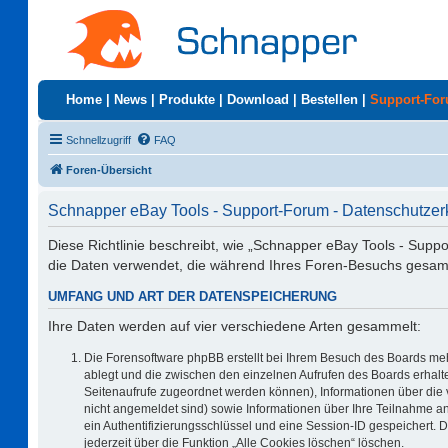
Home
|
News
|
Produkte
|
Download
|
Bestellen
|
Support-Fo
Schnellzugriff
FAQ
Foren-Übersicht
Schnapper eBay Tools - Support-Forum - Datenschutzer
Diese Richtlinie beschreibt, wie „Schnapper eBay Tools - Supp
die Daten verwendet, die während Ihres Foren-Besuchs gesa
UMFANG UND ART DER DATENSPEICHERUNG
Ihre Daten werden auf vier verschiedene Arten gesammelt:
Die Forensoftware phpBB erstellt bei Ihrem Besuch des Boards meh
ablegt und die zwischen den einzelnen Aufrufen des Boards erhalten
Seitenaufrufe zugeordnet werden können), Informationen über die 
nicht angemeldet sind) sowie Informationen über Ihre Teilnahme an
ein Authentifizierungsschlüssel und eine Session-ID gespeichert. 
jederzeit über die Funktion „Alle Cookies löschen“ löschen.