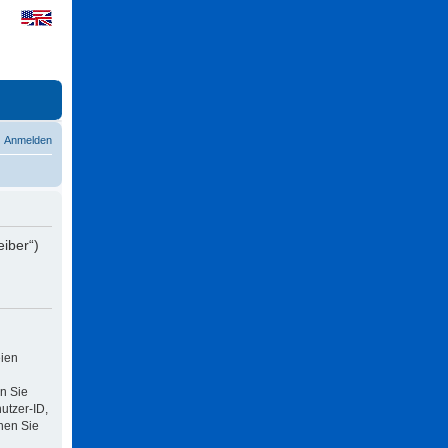
Anmelden
eiber“)
eien
n Sie
utzer-ID,
nen Sie