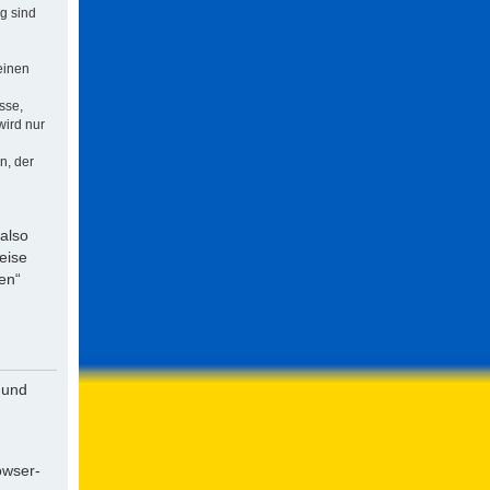
ng sind
einen
sse,
wird nur
n, der
 also
eise
en“
 und
owser-