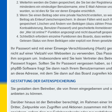
Weiterhin werden die Daten gespeichert, die Sie bei der Registrieru
mindestens ein eindeutiger Benutzername, eine E-Mail-Adresse und
wurden, so ist dies für Sie vor deren Eingabe ersichtlich.
Wenn Sie einen Beitrag oder eine private Nachricht erstellen, so w
Beitrag als Entwurf zwischenspeichern. In diesen Fällen wird auch I
gespeichert: Löschen und Ändern von Beiträgen (dazu zählen Priva
Kontoaktivierung, Benutzer-Passwort) und gescheiterte Anmeldever
der „Wer ist online?“-Funktion angezeigt und nicht dauerhaft gespeic
Schließlich erfordern einzelne Funktionen des Boards, dass weite
Gelesen-Status von Ihren Beiträgen oder explizit von Ihnen gesetz
Ihr Passwort wird mit einer Einwege-Verschlüsselung (Hash) ges
nicht auf einer Vielzahl von Webseiten zu verwenden. Das Passw
ihm sorgsam um. Insbesondere wird Sie kein Vertreter des Betre
Passwort fragen. Sollten Sie Ihr Passwort vergessen haben, so
phpBB-Software fragt Sie dann nach Ihrem Benutzernamen und 
an diese Adresse, mit dem Sie dann auf das Board zugreifen k
GESTATTUNG DER DATENSPEICHERUNG
Sie gestatten dem Betreiber, die von Ihnen eingegebenen und o
anbieten zu können.
Darüber hinaus ist der Betreiber berechtigt, im Rahmen einer 
Dritter, Zeitpunkte von Zugriffen und Aktionen zusammen mit I
speichern, sofern dies zur Gefahrenabwehr oder zur rechtlichen