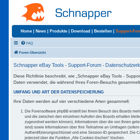
Home
|
News
|
Produkte
|
Download
|
Bestellen
|
Support-Fo
FAQ
Foren-Übersicht
Schnapper eBay Tools - Support-Forum - Datenschutzerk
Diese Richtlinie beschreibt, wie „Schnapper eBay Tools - Suppo
Daten verwendet, die während Ihres Foren-Besuchs gesammelt
UMFANG UND ART DER DATENSPEICHERUNG
Ihre Daten werden auf vier verschiedene Arten gesammelt:
Die Forensoftware phpBB erstellt bei Ihrem Besuch des Boards mehr
und die zwischen den einzelnen Aufrufen des Boards erhalten bleiben
zugeordnet werden können), Informationen über die von Ihnen geles
sind) sowie Informationen über Ihre Teilnahme an Umfragen (sofern 
Authentifizierungsschlüssel und eine Session-ID gespeichert. Die 
jederzeit über die Funktion „Alle Cookies löschen“ löschen.