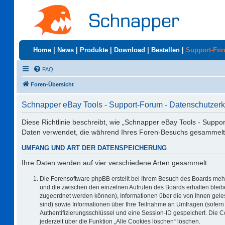
Home
|
News
|
Produkte
|
Download
|
Bestellen
|
Support-Fo
FAQ
Foren-Übersicht
Schnapper eBay Tools - Support-Forum - Datenschutzerk
Diese Richtlinie beschreibt, wie „Schnapper eBay Tools - Suppo
Daten verwendet, die während Ihres Foren-Besuchs gesammelt
UMFANG UND ART DER DATENSPEICHERUNG
Ihre Daten werden auf vier verschiedene Arten gesammelt:
Die Forensoftware phpBB erstellt bei Ihrem Besuch des Boards mehr
und die zwischen den einzelnen Aufrufen des Boards erhalten bleiben
zugeordnet werden können), Informationen über die von Ihnen geles
sind) sowie Informationen über Ihre Teilnahme an Umfragen (sofern 
Authentifizierungsschlüssel und eine Session-ID gespeichert. Die 
jederzeit über die Funktion „Alle Cookies löschen“ löschen.