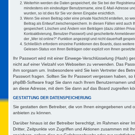
Weiterhin werden die Daten gespeichert, die Sie bei der Registrieru
mindestens ein eindeutiger Benutzername, eine E-Mail-Adresse und
wurden, so ist dies für Sie vor deren Eingabe ersichtlich.
Wenn Sie einen Beitrag oder eine private Nachricht erstellen, so w
Beitrag als Entwurf zwischenspeichern. In diesen Fällen wird auch I
gespeichert: Löschen und Ändern von Beiträgen (dazu zählen Priva
Kontoaktivierung, Benutzer-Passwort) und gescheiterte Anmeldever
der „Wer ist online?“-Funktion angezeigt und nicht dauerhaft gespeic
Schließlich erfordern einzelne Funktionen des Boards, dass weite
Gelesen-Status von Ihren Beiträgen oder explizit von Ihnen gesetz
Ihr Passwort wird mit einer Einwege-Verschlüsselung (Hash) ges
nicht auf einer Vielzahl von Webseiten zu verwenden. Das Passw
ihm sorgsam um. Insbesondere wird Sie kein Vertreter des Betre
Passwort fragen. Sollten Sie Ihr Passwort vergessen haben, so
phpBB-Software fragt Sie dann nach Ihrem Benutzernamen und 
an diese Adresse, mit dem Sie dann auf das Board zugreifen k
GESTATTUNG DER DATENSPEICHERUNG
Sie gestatten dem Betreiber, die von Ihnen eingegebenen und o
anbieten zu können.
Darüber hinaus ist der Betreiber berechtigt, im Rahmen einer 
Dritter, Zeitpunkte von Zugriffen und Aktionen zusammen mit I
speichern, sofern dies zur Gefahrenabwehr oder zur rechtlichen