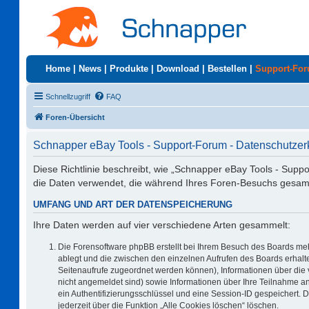
Home
|
News
|
Produkte
|
Download
|
Bestellen
|
Support-Fo
Schnellzugriff
FAQ
Foren-Übersicht
Schnapper eBay Tools - Support-Forum - Datenschutzer
Diese Richtlinie beschreibt, wie „Schnapper eBay Tools - Supp
die Daten verwendet, die während Ihres Foren-Besuchs gesa
UMFANG UND ART DER DATENSPEICHERUNG
Ihre Daten werden auf vier verschiedene Arten gesammelt:
Die Forensoftware phpBB erstellt bei Ihrem Besuch des Boards meh
ablegt und die zwischen den einzelnen Aufrufen des Boards erhalten
Seitenaufrufe zugeordnet werden können), Informationen über die 
nicht angemeldet sind) sowie Informationen über Ihre Teilnahme an
ein Authentifizierungsschlüssel und eine Session-ID gespeichert. 
jederzeit über die Funktion „Alle Cookies löschen“ löschen.