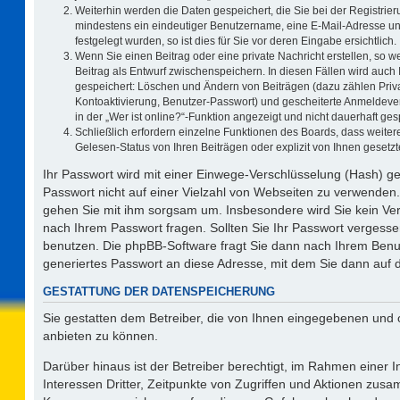
Weiterhin werden die Daten gespeichert, die Sie bei der Registrier
mindestens ein eindeutiger Benutzername, eine E-Mail-Adresse un
festgelegt wurden, so ist dies für Sie vor deren Eingabe ersichtlich.
Wenn Sie einen Beitrag oder eine private Nachricht erstellen, so 
Beitrag als Entwurf zwischenspeichern. In diesen Fällen wird auch 
gespeichert: Löschen und Ändern von Beiträgen (dazu zählen Priv
Kontoaktivierung, Benutzer-Passwort) und gescheiterte Anmeldeve
in der „Wer ist online?“-Funktion angezeigt und nicht dauerhaft ges
Schließlich erfordern einzelne Funktionen des Boards, dass weit
Gelesen-Status von Ihren Beiträgen oder explizit von Ihnen geset
Ihr Passwort wird mit einer Einwege-Verschlüsselung (Hash) ge
Passwort nicht auf einer Vielzahl von Webseiten zu verwenden.
gehen Sie mit ihm sorgsam um. Insbesondere wird Sie kein Vert
nach Ihrem Passwort fragen. Sollten Sie Ihr Passwort vergess
benutzen. Die phpBB-Software fragt Sie dann nach Ihrem Benu
generiertes Passwort an diese Adresse, mit dem Sie dann auf 
GESTATTUNG DER DATENSPEICHERUNG
Sie gestatten dem Betreiber, die von Ihnen eingegebenen und 
anbieten zu können.
Darüber hinaus ist der Betreiber berechtigt, im Rahmen einer
Interessen Dritter, Zeitpunkte von Zugriffen und Aktionen zus