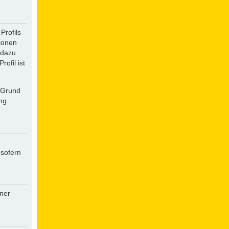
Profils
tionen
 dazu
ofil ist
f Grund
ung
 sofern
iner