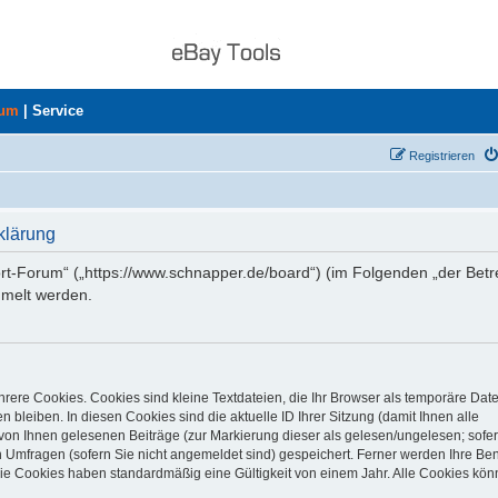
rum
|
Service
Registrieren
klärung
ort-Forum“ („https://www.schnapper.de/board“) (im Folgenden „der Betr
mmelt werden.
rere Cookies. Cookies sind kleine Textdateien, die Ihr Browser als temporäre Dat
 bleiben. In diesen Cookies sind die aktuelle ID Ihrer Sitzung (damit Ihnen alle
von Ihnen gelesenen Beiträge (zur Markierung dieser als gelesen/ungelesen; sofer
 Umfragen (sofern Sie nicht angemeldet sind) gespeichert. Ferner werden Ihre Ben
Die Cookies haben standardmäßig eine Gültigkeit von einem Jahr. Alle Cookies kön