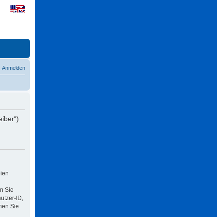
Anmelden
eiber“)
eien
n Sie
utzer-ID,
nen Sie