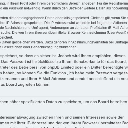
ung, in Ihrem Profil oder Ihrem persönlichem Bereich angeben. Für die Registrieru
d ein Passwort notwendig. Wenn durch den Betreiber weitere Daten als notwendig
werden die dort eingegebenen Daten ebenfalls gespeichert. Gleiches gilt, wenn Sie 
Ihre IP-Adresse gespeichert. Die IP-Adresse wird weiterhin bei folgenden Aktionen
ate Nachrichten und Umfragen), Änderungen an zentralen Profildaten (E-Mail-Adre
rsuche. Die von Ihrem Browser übermittelte Browser-Kennzeichnung (User Agent) 
peichert.
ere Daten gespeichert werden. Dazu gehören Ihr Abstimmungsverhalten bei Umfrage
zte Lesezeichen oder Benachrichtigungsfunktionen.
speichert, so dass es sicher ist. Jedoch wird Ihnen empfohlen, dieses
 Das Passwort ist Ihr Schlüssel zu Ihrem Benutzerkonto für das Board,
reter des Betreibers, von phpBB Limited oder ein Dritter berechtigterw
en haben, so können Sie die Funktion „Ich habe mein Passwort vergess
tzernamen und Ihrer E-Mail-Adresse und sendet anschließend ein neu
das Board zugreifen können.
oben näher spezifizierten Daten zu speichern, um das Board betreiben
 Interessenabwägung zwischen Ihren und seinen Interessen sowie den
ammen mit Ihrer IP-Adresse und der von Ihrem Browser übermittelter Br