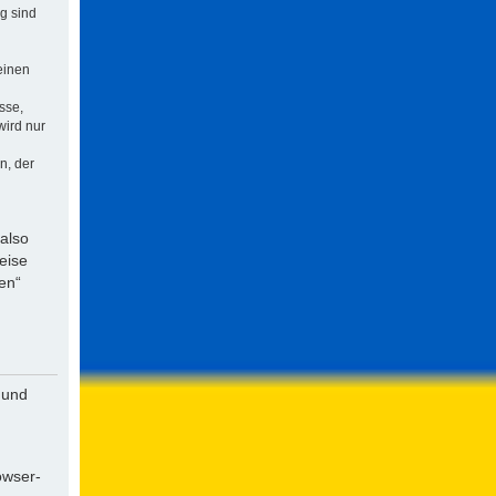
ng sind
einen
sse,
wird nur
n, der
 also
eise
en“
 und
owser-