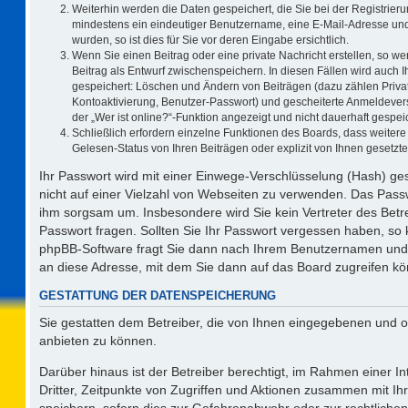
Weiterhin werden die Daten gespeichert, die Sie bei der Registrieru
mindestens ein eindeutiger Benutzername, eine E-Mail-Adresse und
wurden, so ist dies für Sie vor deren Eingabe ersichtlich.
Wenn Sie einen Beitrag oder eine private Nachricht erstellen, so w
Beitrag als Entwurf zwischenspeichern. In diesen Fällen wird auch I
gespeichert: Löschen und Ändern von Beiträgen (dazu zählen Priva
Kontoaktivierung, Benutzer-Passwort) und gescheiterte Anmeldever
der „Wer ist online?“-Funktion angezeigt und nicht dauerhaft gespeic
Schließlich erfordern einzelne Funktionen des Boards, dass weite
Gelesen-Status von Ihren Beiträgen oder explizit von Ihnen gesetz
Ihr Passwort wird mit einer Einwege-Verschlüsselung (Hash) ges
nicht auf einer Vielzahl von Webseiten zu verwenden. Das Passw
ihm sorgsam um. Insbesondere wird Sie kein Vertreter des Betre
Passwort fragen. Sollten Sie Ihr Passwort vergessen haben, so
phpBB-Software fragt Sie dann nach Ihrem Benutzernamen und 
an diese Adresse, mit dem Sie dann auf das Board zugreifen k
GESTATTUNG DER DATENSPEICHERUNG
Sie gestatten dem Betreiber, die von Ihnen eingegebenen und o
anbieten zu können.
Darüber hinaus ist der Betreiber berechtigt, im Rahmen einer 
Dritter, Zeitpunkte von Zugriffen und Aktionen zusammen mit I
speichern, sofern dies zur Gefahrenabwehr oder zur rechtlichen