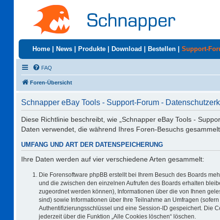
Home
|
News
|
Produkte
|
Download
|
Bestellen
|
Support-Fo
FAQ
Foren-Übersicht
Schnapper eBay Tools - Support-Forum - Datenschutzerk
Diese Richtlinie beschreibt, wie „Schnapper eBay Tools - Suppo
Daten verwendet, die während Ihres Foren-Besuchs gesammelt
UMFANG UND ART DER DATENSPEICHERUNG
Ihre Daten werden auf vier verschiedene Arten gesammelt:
Die Forensoftware phpBB erstellt bei Ihrem Besuch des Boards mehr
und die zwischen den einzelnen Aufrufen des Boards erhalten bleiben
zugeordnet werden können), Informationen über die von Ihnen geles
sind) sowie Informationen über Ihre Teilnahme an Umfragen (sofern 
Authentifizierungsschlüssel und eine Session-ID gespeichert. Die 
jederzeit über die Funktion „Alle Cookies löschen“ löschen.