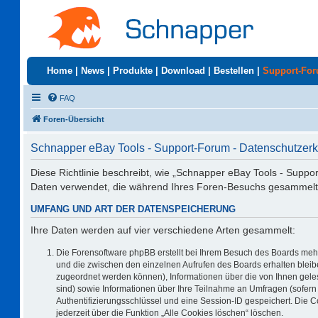
Home
|
News
|
Produkte
|
Download
|
Bestellen
|
Support-Fo
FAQ
Foren-Übersicht
Schnapper eBay Tools - Support-Forum - Datenschutzerk
Diese Richtlinie beschreibt, wie „Schnapper eBay Tools - Suppo
Daten verwendet, die während Ihres Foren-Besuchs gesammelt
UMFANG UND ART DER DATENSPEICHERUNG
Ihre Daten werden auf vier verschiedene Arten gesammelt:
Die Forensoftware phpBB erstellt bei Ihrem Besuch des Boards mehr
und die zwischen den einzelnen Aufrufen des Boards erhalten bleiben
zugeordnet werden können), Informationen über die von Ihnen geles
sind) sowie Informationen über Ihre Teilnahme an Umfragen (sofern 
Authentifizierungsschlüssel und eine Session-ID gespeichert. Die 
jederzeit über die Funktion „Alle Cookies löschen“ löschen.