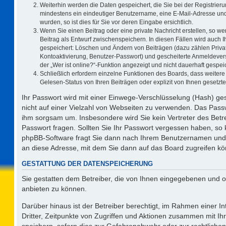
Weiterhin werden die Daten gespeichert, die Sie bei der Registrieru
mindestens ein eindeutiger Benutzername, eine E-Mail-Adresse und
wurden, so ist dies für Sie vor deren Eingabe ersichtlich.
Wenn Sie einen Beitrag oder eine private Nachricht erstellen, so w
Beitrag als Entwurf zwischenspeichern. In diesen Fällen wird auch I
gespeichert: Löschen und Ändern von Beiträgen (dazu zählen Priva
Kontoaktivierung, Benutzer-Passwort) und gescheiterte Anmeldever
der „Wer ist online?“-Funktion angezeigt und nicht dauerhaft gespeic
Schließlich erfordern einzelne Funktionen des Boards, dass weite
Gelesen-Status von Ihren Beiträgen oder explizit von Ihnen gesetz
Ihr Passwort wird mit einer Einwege-Verschlüsselung (Hash) ges
nicht auf einer Vielzahl von Webseiten zu verwenden. Das Passw
ihm sorgsam um. Insbesondere wird Sie kein Vertreter des Betre
Passwort fragen. Sollten Sie Ihr Passwort vergessen haben, so
phpBB-Software fragt Sie dann nach Ihrem Benutzernamen und 
an diese Adresse, mit dem Sie dann auf das Board zugreifen k
GESTATTUNG DER DATENSPEICHERUNG
Sie gestatten dem Betreiber, die von Ihnen eingegebenen und o
anbieten zu können.
Darüber hinaus ist der Betreiber berechtigt, im Rahmen einer 
Dritter, Zeitpunkte von Zugriffen und Aktionen zusammen mit I
speichern, sofern dies zur Gefahrenabwehr oder zur rechtlichen