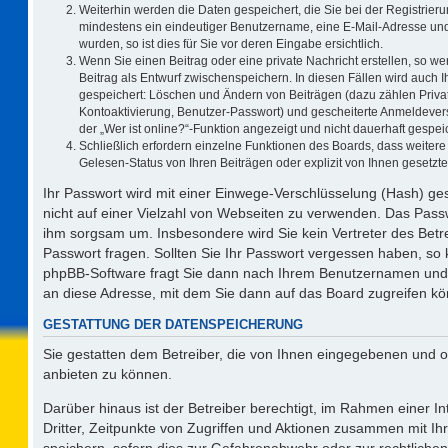
Weiterhin werden die Daten gespeichert, die Sie bei der Registrieru
mindestens ein eindeutiger Benutzername, eine E-Mail-Adresse und
wurden, so ist dies für Sie vor deren Eingabe ersichtlich.
Wenn Sie einen Beitrag oder eine private Nachricht erstellen, so w
Beitrag als Entwurf zwischenspeichern. In diesen Fällen wird auch I
gespeichert: Löschen und Ändern von Beiträgen (dazu zählen Priva
Kontoaktivierung, Benutzer-Passwort) und gescheiterte Anmeldever
der „Wer ist online?“-Funktion angezeigt und nicht dauerhaft gespeic
Schließlich erfordern einzelne Funktionen des Boards, dass weite
Gelesen-Status von Ihren Beiträgen oder explizit von Ihnen gesetz
Ihr Passwort wird mit einer Einwege-Verschlüsselung (Hash) ges
nicht auf einer Vielzahl von Webseiten zu verwenden. Das Passw
ihm sorgsam um. Insbesondere wird Sie kein Vertreter des Betre
Passwort fragen. Sollten Sie Ihr Passwort vergessen haben, so
phpBB-Software fragt Sie dann nach Ihrem Benutzernamen und 
an diese Adresse, mit dem Sie dann auf das Board zugreifen k
GESTATTUNG DER DATENSPEICHERUNG
Sie gestatten dem Betreiber, die von Ihnen eingegebenen und o
anbieten zu können.
Darüber hinaus ist der Betreiber berechtigt, im Rahmen einer 
Dritter, Zeitpunkte von Zugriffen und Aktionen zusammen mit I
speichern, sofern dies zur Gefahrenabwehr oder zur rechtlichen