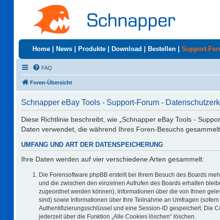
Home
|
News
|
Produkte
|
Download
|
Bestellen
|
Support-Fo
FAQ
Foren-Übersicht
Schnapper eBay Tools - Support-Forum - Datenschutzerk
Diese Richtlinie beschreibt, wie „Schnapper eBay Tools - Suppo
Daten verwendet, die während Ihres Foren-Besuchs gesammelt
UMFANG UND ART DER DATENSPEICHERUNG
Ihre Daten werden auf vier verschiedene Arten gesammelt:
Die Forensoftware phpBB erstellt bei Ihrem Besuch des Boards mehr
und die zwischen den einzelnen Aufrufen des Boards erhalten bleiben
zugeordnet werden können), Informationen über die von Ihnen geles
sind) sowie Informationen über Ihre Teilnahme an Umfragen (sofern 
Authentifizierungsschlüssel und eine Session-ID gespeichert. Die 
jederzeit über die Funktion „Alle Cookies löschen“ löschen.