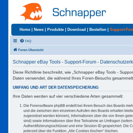
Home
|
News
|
Produkte
|
Download
|
Bestellen
|
Support-Fo
FAQ
Foren-Übersicht
Schnapper eBay Tools - Support-Forum - Datenschutzerk
Diese Richtlinie beschreibt, wie „Schnapper eBay Tools - Suppo
Daten verwendet, die während Ihres Foren-Besuchs gesammelt
UMFANG UND ART DER DATENSPEICHERUNG
Ihre Daten werden auf vier verschiedene Arten gesammelt:
Die Forensoftware phpBB erstellt bei Ihrem Besuch des Boards mehr
und die zwischen den einzelnen Aufrufen des Boards erhalten bleiben
zugeordnet werden können), Informationen über die von Ihnen geles
sind) sowie Informationen über Ihre Teilnahme an Umfragen (sofern 
Authentifizierungsschlüssel und eine Session-ID gespeichert. Die 
jederzeit über die Funktion „Alle Cookies löschen“ löschen.