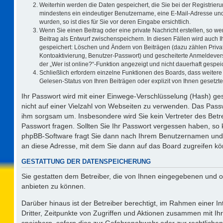
Weiterhin werden die Daten gespeichert, die Sie bei der Registrieru
mindestens ein eindeutiger Benutzername, eine E-Mail-Adresse und
wurden, so ist dies für Sie vor deren Eingabe ersichtlich.
Wenn Sie einen Beitrag oder eine private Nachricht erstellen, so w
Beitrag als Entwurf zwischenspeichern. In diesen Fällen wird auch I
gespeichert: Löschen und Ändern von Beiträgen (dazu zählen Priva
Kontoaktivierung, Benutzer-Passwort) und gescheiterte Anmeldever
der „Wer ist online?“-Funktion angezeigt und nicht dauerhaft gespeic
Schließlich erfordern einzelne Funktionen des Boards, dass weite
Gelesen-Status von Ihren Beiträgen oder explizit von Ihnen gesetz
Ihr Passwort wird mit einer Einwege-Verschlüsselung (Hash) ges
nicht auf einer Vielzahl von Webseiten zu verwenden. Das Passw
ihm sorgsam um. Insbesondere wird Sie kein Vertreter des Betre
Passwort fragen. Sollten Sie Ihr Passwort vergessen haben, so
phpBB-Software fragt Sie dann nach Ihrem Benutzernamen und 
an diese Adresse, mit dem Sie dann auf das Board zugreifen k
GESTATTUNG DER DATENSPEICHERUNG
Sie gestatten dem Betreiber, die von Ihnen eingegebenen und o
anbieten zu können.
Darüber hinaus ist der Betreiber berechtigt, im Rahmen einer 
Dritter, Zeitpunkte von Zugriffen und Aktionen zusammen mit I
speichern, sofern dies zur Gefahrenabwehr oder zur rechtlichen