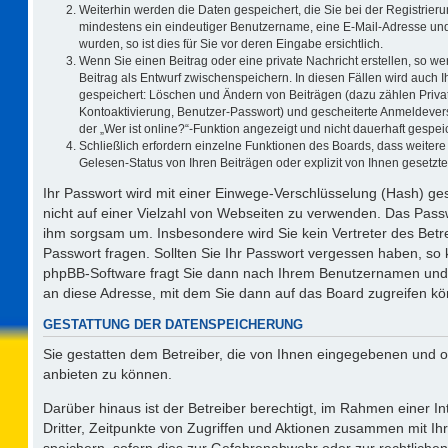
Weiterhin werden die Daten gespeichert, die Sie bei der Registrieru
mindestens ein eindeutiger Benutzername, eine E-Mail-Adresse und
wurden, so ist dies für Sie vor deren Eingabe ersichtlich.
Wenn Sie einen Beitrag oder eine private Nachricht erstellen, so w
Beitrag als Entwurf zwischenspeichern. In diesen Fällen wird auch I
gespeichert: Löschen und Ändern von Beiträgen (dazu zählen Priva
Kontoaktivierung, Benutzer-Passwort) und gescheiterte Anmeldever
der „Wer ist online?“-Funktion angezeigt und nicht dauerhaft gespeic
Schließlich erfordern einzelne Funktionen des Boards, dass weite
Gelesen-Status von Ihren Beiträgen oder explizit von Ihnen gesetz
Ihr Passwort wird mit einer Einwege-Verschlüsselung (Hash) ges
nicht auf einer Vielzahl von Webseiten zu verwenden. Das Passw
ihm sorgsam um. Insbesondere wird Sie kein Vertreter des Betre
Passwort fragen. Sollten Sie Ihr Passwort vergessen haben, so
phpBB-Software fragt Sie dann nach Ihrem Benutzernamen und 
an diese Adresse, mit dem Sie dann auf das Board zugreifen k
GESTATTUNG DER DATENSPEICHERUNG
Sie gestatten dem Betreiber, die von Ihnen eingegebenen und o
anbieten zu können.
Darüber hinaus ist der Betreiber berechtigt, im Rahmen einer 
Dritter, Zeitpunkte von Zugriffen und Aktionen zusammen mit I
speichern, sofern dies zur Gefahrenabwehr oder zur rechtlichen