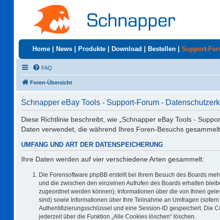
Home
|
News
|
Produkte
|
Download
|
Bestellen
|
Support-Fo
FAQ
Foren-Übersicht
Schnapper eBay Tools - Support-Forum - Datenschutzerk
Diese Richtlinie beschreibt, wie „Schnapper eBay Tools - Suppo
Daten verwendet, die während Ihres Foren-Besuchs gesammelt
UMFANG UND ART DER DATENSPEICHERUNG
Ihre Daten werden auf vier verschiedene Arten gesammelt:
Die Forensoftware phpBB erstellt bei Ihrem Besuch des Boards mehr
und die zwischen den einzelnen Aufrufen des Boards erhalten bleiben
zugeordnet werden können), Informationen über die von Ihnen geles
sind) sowie Informationen über Ihre Teilnahme an Umfragen (sofern 
Authentifizierungsschlüssel und eine Session-ID gespeichert. Die 
jederzeit über die Funktion „Alle Cookies löschen“ löschen.