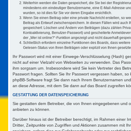
Weiterhin werden die Daten gespeichert, die Sie bei der Registrieru
mindestens ein eindeutiger Benutzername, eine E-Mail-Adresse und
wurden, so ist dies für Sie vor deren Eingabe ersichtlich.
Wenn Sie einen Beitrag oder eine private Nachricht erstellen, so w
Beitrag als Entwurf zwischenspeichern. In diesen Fällen wird auch I
gespeichert: Löschen und Ändern von Beiträgen (dazu zählen Priva
Kontoaktivierung, Benutzer-Passwort) und gescheiterte Anmeldever
der „Wer ist online?“-Funktion angezeigt und nicht dauerhaft gespeic
Schließlich erfordern einzelne Funktionen des Boards, dass weite
Gelesen-Status von Ihren Beiträgen oder explizit von Ihnen gesetz
Ihr Passwort wird mit einer Einwege-Verschlüsselung (Hash) ges
nicht auf einer Vielzahl von Webseiten zu verwenden. Das Passw
ihm sorgsam um. Insbesondere wird Sie kein Vertreter des Betre
Passwort fragen. Sollten Sie Ihr Passwort vergessen haben, so
phpBB-Software fragt Sie dann nach Ihrem Benutzernamen und 
an diese Adresse, mit dem Sie dann auf das Board zugreifen k
GESTATTUNG DER DATENSPEICHERUNG
Sie gestatten dem Betreiber, die von Ihnen eingegebenen und o
anbieten zu können.
Darüber hinaus ist der Betreiber berechtigt, im Rahmen einer 
Dritter, Zeitpunkte von Zugriffen und Aktionen zusammen mit I
speichern, sofern dies zur Gefahrenabwehr oder zur rechtlichen