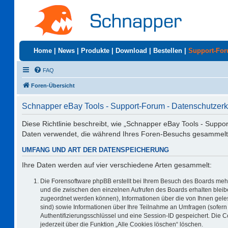
Home
|
News
|
Produkte
|
Download
|
Bestellen
|
Support-Fo
FAQ
Foren-Übersicht
Schnapper eBay Tools - Support-Forum - Datenschutzerk
Diese Richtlinie beschreibt, wie „Schnapper eBay Tools - Suppo
Daten verwendet, die während Ihres Foren-Besuchs gesammelt
UMFANG UND ART DER DATENSPEICHERUNG
Ihre Daten werden auf vier verschiedene Arten gesammelt:
Die Forensoftware phpBB erstellt bei Ihrem Besuch des Boards mehr
und die zwischen den einzelnen Aufrufen des Boards erhalten bleiben
zugeordnet werden können), Informationen über die von Ihnen geles
sind) sowie Informationen über Ihre Teilnahme an Umfragen (sofern 
Authentifizierungsschlüssel und eine Session-ID gespeichert. Die 
jederzeit über die Funktion „Alle Cookies löschen“ löschen.