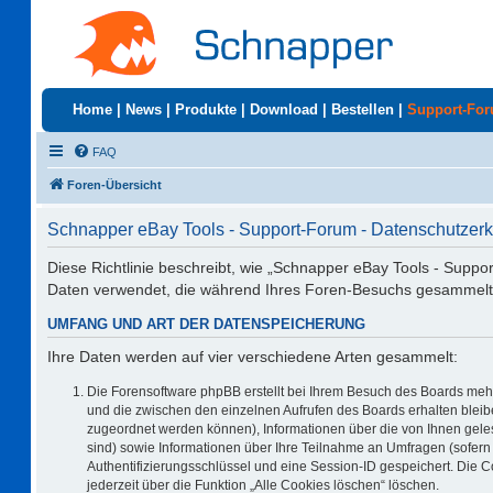
Home
|
News
|
Produkte
|
Download
|
Bestellen
|
Support-Fo
FAQ
Foren-Übersicht
Schnapper eBay Tools - Support-Forum - Datenschutzerk
Diese Richtlinie beschreibt, wie „Schnapper eBay Tools - Suppo
Daten verwendet, die während Ihres Foren-Besuchs gesammelt
UMFANG UND ART DER DATENSPEICHERUNG
Ihre Daten werden auf vier verschiedene Arten gesammelt:
Die Forensoftware phpBB erstellt bei Ihrem Besuch des Boards mehr
und die zwischen den einzelnen Aufrufen des Boards erhalten bleiben
zugeordnet werden können), Informationen über die von Ihnen geles
sind) sowie Informationen über Ihre Teilnahme an Umfragen (sofern 
Authentifizierungsschlüssel und eine Session-ID gespeichert. Die 
jederzeit über die Funktion „Alle Cookies löschen“ löschen.