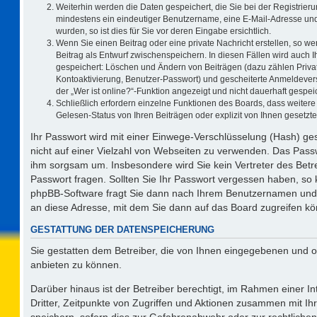
Weiterhin werden die Daten gespeichert, die Sie bei der Registrieru
mindestens ein eindeutiger Benutzername, eine E-Mail-Adresse und
wurden, so ist dies für Sie vor deren Eingabe ersichtlich.
Wenn Sie einen Beitrag oder eine private Nachricht erstellen, so w
Beitrag als Entwurf zwischenspeichern. In diesen Fällen wird auch I
gespeichert: Löschen und Ändern von Beiträgen (dazu zählen Priva
Kontoaktivierung, Benutzer-Passwort) und gescheiterte Anmeldever
der „Wer ist online?“-Funktion angezeigt und nicht dauerhaft gespeic
Schließlich erfordern einzelne Funktionen des Boards, dass weite
Gelesen-Status von Ihren Beiträgen oder explizit von Ihnen gesetz
Ihr Passwort wird mit einer Einwege-Verschlüsselung (Hash) ges
nicht auf einer Vielzahl von Webseiten zu verwenden. Das Passw
ihm sorgsam um. Insbesondere wird Sie kein Vertreter des Betre
Passwort fragen. Sollten Sie Ihr Passwort vergessen haben, so
phpBB-Software fragt Sie dann nach Ihrem Benutzernamen und 
an diese Adresse, mit dem Sie dann auf das Board zugreifen k
GESTATTUNG DER DATENSPEICHERUNG
Sie gestatten dem Betreiber, die von Ihnen eingegebenen und o
anbieten zu können.
Darüber hinaus ist der Betreiber berechtigt, im Rahmen einer 
Dritter, Zeitpunkte von Zugriffen und Aktionen zusammen mit I
speichern, sofern dies zur Gefahrenabwehr oder zur rechtlichen