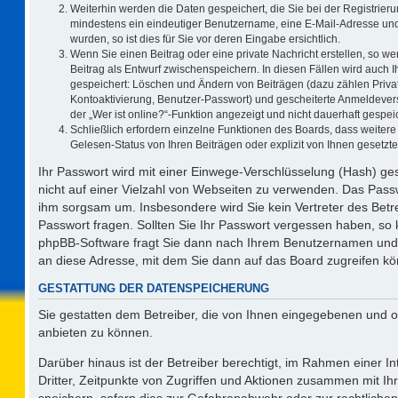
Weiterhin werden die Daten gespeichert, die Sie bei der Registrieru
mindestens ein eindeutiger Benutzername, eine E-Mail-Adresse und
wurden, so ist dies für Sie vor deren Eingabe ersichtlich.
Wenn Sie einen Beitrag oder eine private Nachricht erstellen, so w
Beitrag als Entwurf zwischenspeichern. In diesen Fällen wird auch I
gespeichert: Löschen und Ändern von Beiträgen (dazu zählen Priva
Kontoaktivierung, Benutzer-Passwort) und gescheiterte Anmeldever
der „Wer ist online?“-Funktion angezeigt und nicht dauerhaft gespeic
Schließlich erfordern einzelne Funktionen des Boards, dass weite
Gelesen-Status von Ihren Beiträgen oder explizit von Ihnen gesetz
Ihr Passwort wird mit einer Einwege-Verschlüsselung (Hash) ges
nicht auf einer Vielzahl von Webseiten zu verwenden. Das Passw
ihm sorgsam um. Insbesondere wird Sie kein Vertreter des Betre
Passwort fragen. Sollten Sie Ihr Passwort vergessen haben, so
phpBB-Software fragt Sie dann nach Ihrem Benutzernamen und 
an diese Adresse, mit dem Sie dann auf das Board zugreifen k
GESTATTUNG DER DATENSPEICHERUNG
Sie gestatten dem Betreiber, die von Ihnen eingegebenen und o
anbieten zu können.
Darüber hinaus ist der Betreiber berechtigt, im Rahmen einer 
Dritter, Zeitpunkte von Zugriffen und Aktionen zusammen mit I
speichern, sofern dies zur Gefahrenabwehr oder zur rechtlichen