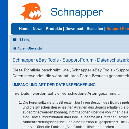
Home
|
News
|
Produkte
|
Download
|
Bestellen
|
Support-Fo
FAQ
Foren-Übersicht
Schnapper eBay Tools - Support-Forum - Datenschutzerk
Diese Richtlinie beschreibt, wie „Schnapper eBay Tools - Suppo
Daten verwendet, die während Ihres Foren-Besuchs gesammelt
UMFANG UND ART DER DATENSPEICHERUNG
Ihre Daten werden auf vier verschiedene Arten gesammelt:
Die Forensoftware phpBB erstellt bei Ihrem Besuch des Boards mehr
und die zwischen den einzelnen Aufrufen des Boards erhalten bleiben
zugeordnet werden können), Informationen über die von Ihnen geles
sind) sowie Informationen über Ihre Teilnahme an Umfragen (sofern 
Authentifizierungsschlüssel und eine Session-ID gespeichert. Die 
jederzeit über die Funktion „Alle Cookies löschen“ löschen.