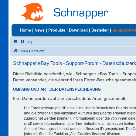
Home
|
News
|
Produkte
|
Download
|
Bestellen
|
Support-Fo
FAQ
Foren-Übersicht
Schnapper eBay Tools - Support-Forum - Datenschutzerk
Diese Richtlinie beschreibt, wie „Schnapper eBay Tools - Suppo
Daten verwendet, die während Ihres Foren-Besuchs gesammelt
UMFANG UND ART DER DATENSPEICHERUNG
Ihre Daten werden auf vier verschiedene Arten gesammelt:
Die Forensoftware phpBB erstellt bei Ihrem Besuch des Boards mehr
und die zwischen den einzelnen Aufrufen des Boards erhalten bleiben
zugeordnet werden können), Informationen über die von Ihnen geles
sind) sowie Informationen über Ihre Teilnahme an Umfragen (sofern 
Authentifizierungsschlüssel und eine Session-ID gespeichert. Die 
jederzeit über die Funktion „Alle Cookies löschen“ löschen.