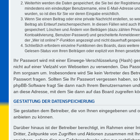
Weiterhin werden die Daten gespeichert, die Sie bei der Registrieru
mindestens ein eindeutiger Benutzername, eine E-Mail-Adresse und
wurden, so ist dies für Sie vor deren Eingabe ersichtlich.
Wenn Sie einen Beitrag oder eine private Nachricht erstellen, so w
Beitrag als Entwurf zwischenspeichern. In diesen Fällen wird auch I
gespeichert: Löschen und Ändern von Beiträgen (dazu zählen Priva
Kontoaktivierung, Benutzer-Passwort) und gescheiterte Anmeldever
der „Wer ist online?“-Funktion angezeigt und nicht dauerhaft gespeic
Schließlich erfordern einzelne Funktionen des Boards, dass weite
Gelesen-Status von Ihren Beiträgen oder explizit von Ihnen gesetz
Ihr Passwort wird mit einer Einwege-Verschlüsselung (Hash) ges
nicht auf einer Vielzahl von Webseiten zu verwenden. Das Passw
ihm sorgsam um. Insbesondere wird Sie kein Vertreter des Betre
Passwort fragen. Sollten Sie Ihr Passwort vergessen haben, so
phpBB-Software fragt Sie dann nach Ihrem Benutzernamen und 
an diese Adresse, mit dem Sie dann auf das Board zugreifen k
GESTATTUNG DER DATENSPEICHERUNG
Sie gestatten dem Betreiber, die von Ihnen eingegebenen und o
anbieten zu können.
Darüber hinaus ist der Betreiber berechtigt, im Rahmen einer 
Dritter, Zeitpunkte von Zugriffen und Aktionen zusammen mit I
speichern, sofern dies zur Gefahrenabwehr oder zur rechtlichen