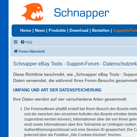
Home
|
News
|
Produkte
|
Download
|
Bestellen
|
Support-Fo
FAQ
Foren-Übersicht
Schnapper eBay Tools - Support-Forum - Datenschutzerk
Diese Richtlinie beschreibt, wie „Schnapper eBay Tools - Suppo
Daten verwendet, die während Ihres Foren-Besuchs gesammelt
UMFANG UND ART DER DATENSPEICHERUNG
Ihre Daten werden auf vier verschiedene Arten gesammelt:
Die Forensoftware phpBB erstellt bei Ihrem Besuch des Boards mehr
und die zwischen den einzelnen Aufrufen des Boards erhalten bleiben
zugeordnet werden können), Informationen über die von Ihnen geles
sind) sowie Informationen über Ihre Teilnahme an Umfragen (sofern 
Authentifizierungsschlüssel und eine Session-ID gespeichert. Die 
jederzeit über die Funktion „Alle Cookies löschen“ löschen.