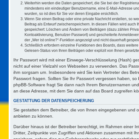
Weiterhin werden die Daten gespeichert, die Sie bei der Registrieru
mindestens ein eindeutiger Benutzername, eine E-Mail-Adresse und
wurden, so ist dies für Sie vor deren Eingabe ersichtlich.
Wenn Sie einen Beitrag oder eine private Nachricht erstellen, so w
Beitrag als Entwurf zwischenspeichern. In diesen Fällen wird auch I
gespeichert: Löschen und Ändern von Beiträgen (dazu zählen Priva
Kontoaktivierung, Benutzer-Passwort) und gescheiterte Anmeldever
der „Wer ist online?“-Funktion angezeigt und nicht dauerhaft gespeic
Schließlich erfordern einzelne Funktionen des Boards, dass weite
Gelesen-Status von Ihren Beiträgen oder explizit von Ihnen gesetz
Ihr Passwort wird mit einer Einwege-Verschlüsselung (Hash) ges
nicht auf einer Vielzahl von Webseiten zu verwenden. Das Passw
ihm sorgsam um. Insbesondere wird Sie kein Vertreter des Betre
Passwort fragen. Sollten Sie Ihr Passwort vergessen haben, so
phpBB-Software fragt Sie dann nach Ihrem Benutzernamen und 
an diese Adresse, mit dem Sie dann auf das Board zugreifen k
GESTATTUNG DER DATENSPEICHERUNG
Sie gestatten dem Betreiber, die von Ihnen eingegebenen und o
anbieten zu können.
Darüber hinaus ist der Betreiber berechtigt, im Rahmen einer 
Dritter, Zeitpunkte von Zugriffen und Aktionen zusammen mit I
speichern, sofern dies zur Gefahrenabwehr oder zur rechtlichen