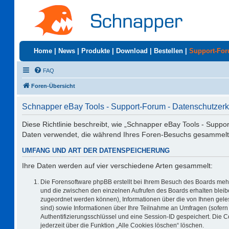
Home
|
News
|
Produkte
|
Download
|
Bestellen
|
Support-Fo
FAQ
Foren-Übersicht
Schnapper eBay Tools - Support-Forum - Datenschutzerk
Diese Richtlinie beschreibt, wie „Schnapper eBay Tools - Suppo
Daten verwendet, die während Ihres Foren-Besuchs gesammelt
UMFANG UND ART DER DATENSPEICHERUNG
Ihre Daten werden auf vier verschiedene Arten gesammelt:
Die Forensoftware phpBB erstellt bei Ihrem Besuch des Boards mehr
und die zwischen den einzelnen Aufrufen des Boards erhalten bleiben
zugeordnet werden können), Informationen über die von Ihnen geles
sind) sowie Informationen über Ihre Teilnahme an Umfragen (sofern 
Authentifizierungsschlüssel und eine Session-ID gespeichert. Die 
jederzeit über die Funktion „Alle Cookies löschen“ löschen.