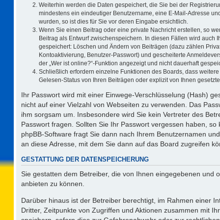
Weiterhin werden die Daten gespeichert, die Sie bei der Registrieru
mindestens ein eindeutiger Benutzername, eine E-Mail-Adresse und
wurden, so ist dies für Sie vor deren Eingabe ersichtlich.
Wenn Sie einen Beitrag oder eine private Nachricht erstellen, so w
Beitrag als Entwurf zwischenspeichern. In diesen Fällen wird auch I
gespeichert: Löschen und Ändern von Beiträgen (dazu zählen Priva
Kontoaktivierung, Benutzer-Passwort) und gescheiterte Anmeldever
der „Wer ist online?“-Funktion angezeigt und nicht dauerhaft gespeic
Schließlich erfordern einzelne Funktionen des Boards, dass weite
Gelesen-Status von Ihren Beiträgen oder explizit von Ihnen gesetz
Ihr Passwort wird mit einer Einwege-Verschlüsselung (Hash) ges
nicht auf einer Vielzahl von Webseiten zu verwenden. Das Passw
ihm sorgsam um. Insbesondere wird Sie kein Vertreter des Betre
Passwort fragen. Sollten Sie Ihr Passwort vergessen haben, so
phpBB-Software fragt Sie dann nach Ihrem Benutzernamen und 
an diese Adresse, mit dem Sie dann auf das Board zugreifen k
GESTATTUNG DER DATENSPEICHERUNG
Sie gestatten dem Betreiber, die von Ihnen eingegebenen und o
anbieten zu können.
Darüber hinaus ist der Betreiber berechtigt, im Rahmen einer 
Dritter, Zeitpunkte von Zugriffen und Aktionen zusammen mit I
speichern, sofern dies zur Gefahrenabwehr oder zur rechtlichen