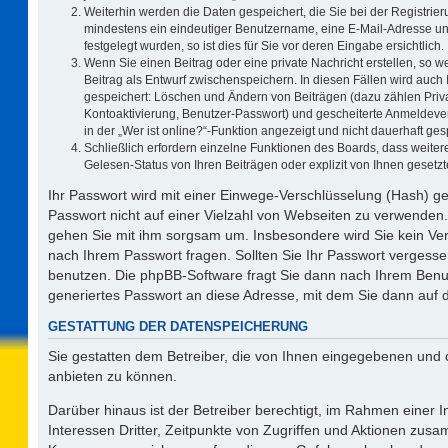
Weiterhin werden die Daten gespeichert, die Sie bei der Registrier
mindestens ein eindeutiger Benutzername, eine E-Mail-Adresse un
festgelegt wurden, so ist dies für Sie vor deren Eingabe ersichtlich.
Wenn Sie einen Beitrag oder eine private Nachricht erstellen, so 
Beitrag als Entwurf zwischenspeichern. In diesen Fällen wird auch 
gespeichert: Löschen und Ändern von Beiträgen (dazu zählen Priv
Kontoaktivierung, Benutzer-Passwort) und gescheiterte Anmeldeve
in der „Wer ist online?“-Funktion angezeigt und nicht dauerhaft ges
Schließlich erfordern einzelne Funktionen des Boards, dass weit
Gelesen-Status von Ihren Beiträgen oder explizit von Ihnen geset
Ihr Passwort wird mit einer Einwege-Verschlüsselung (Hash) ge
Passwort nicht auf einer Vielzahl von Webseiten zu verwenden.
gehen Sie mit ihm sorgsam um. Insbesondere wird Sie kein Vert
nach Ihrem Passwort fragen. Sollten Sie Ihr Passwort vergess
benutzen. Die phpBB-Software fragt Sie dann nach Ihrem Benu
generiertes Passwort an diese Adresse, mit dem Sie dann auf 
GESTATTUNG DER DATENSPEICHERUNG
Sie gestatten dem Betreiber, die von Ihnen eingegebenen und 
anbieten zu können.
Darüber hinaus ist der Betreiber berechtigt, im Rahmen einer
Interessen Dritter, Zeitpunkte von Zugriffen und Aktionen zus