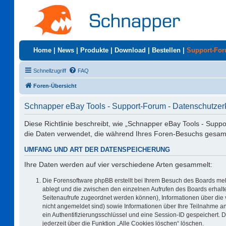
Home
|
News
|
Produkte
|
Download
|
Bestellen
|
Support-Fo
Schnellzugriff
FAQ
Foren-Übersicht
Schnapper eBay Tools - Support-Forum - Datenschutzer
Diese Richtlinie beschreibt, wie „Schnapper eBay Tools - Supp
die Daten verwendet, die während Ihres Foren-Besuchs gesa
UMFANG UND ART DER DATENSPEICHERUNG
Ihre Daten werden auf vier verschiedene Arten gesammelt:
Die Forensoftware phpBB erstellt bei Ihrem Besuch des Boards meh
ablegt und die zwischen den einzelnen Aufrufen des Boards erhalten
Seitenaufrufe zugeordnet werden können), Informationen über die 
nicht angemeldet sind) sowie Informationen über Ihre Teilnahme an
ein Authentifizierungsschlüssel und eine Session-ID gespeichert. 
jederzeit über die Funktion „Alle Cookies löschen“ löschen.