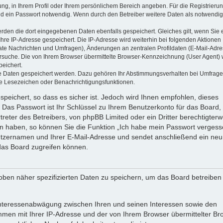
ung, in Ihrem Profil oder Ihrem persönlichem Bereich angeben. Für die Registrieru
d ein Passwort notwendig. Wenn durch den Betreiber weitere Daten als notwendig
werden die dort eingegebenen Daten ebenfalls gespeichert. Gleiches gilt, wenn Sie 
Ihre IP-Adresse gespeichert. Die IP-Adresse wird weiterhin bei folgenden Aktionen
ate Nachrichten und Umfragen), Änderungen an zentralen Profildaten (E-Mail-Adre
rsuche. Die von Ihrem Browser übermittelte Browser-Kennzeichnung (User Agent) 
peichert.
ere Daten gespeichert werden. Dazu gehören Ihr Abstimmungsverhalten bei Umfrage
zte Lesezeichen oder Benachrichtigungsfunktionen.
speichert, so dass es sicher ist. Jedoch wird Ihnen empfohlen, dieses
 Das Passwort ist Ihr Schlüssel zu Ihrem Benutzerkonto für das Board,
reter des Betreibers, von phpBB Limited oder ein Dritter berechtigterw
en haben, so können Sie die Funktion „Ich habe mein Passwort vergess
tzernamen und Ihrer E-Mail-Adresse und sendet anschließend ein neu
das Board zugreifen können.
oben näher spezifizierten Daten zu speichern, um das Board betreiben
 Interessenabwägung zwischen Ihren und seinen Interessen sowie den
ammen mit Ihrer IP-Adresse und der von Ihrem Browser übermittelter Br