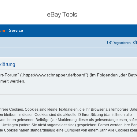
rum
|
Service
Registrieren
klärung
ort-Forum“ („https://www.schnapper.de/board“) (im Folgenden „der Betr
mmelt werden.
rere Cookies. Cookies sind kleine Textdateien, die Ihr Browser als temporäre Dat
 bleiben. In diesen Cookies sind die aktuelle ID Ihrer Sitzung (damit Ihnen alle
von Ihnen gelesenen Beiträge (zur Markierung dieser als gelesen/ungelesen; sofer
 Umfragen (sofern Sie nicht angemeldet sind) gespeichert. Ferner werden Ihre Ben
Die Cookies haben standardmäßig eine Gültigkeit von einem Jahr. Alle Cookies kön