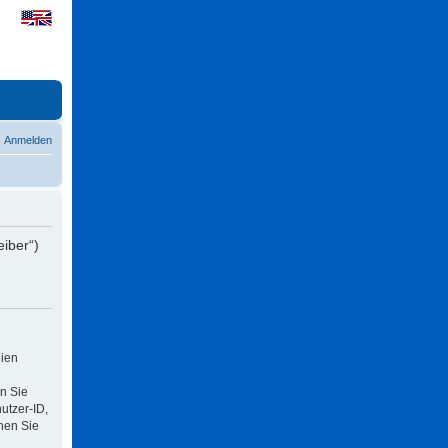
Anmelden
eiber“)
eien
n Sie
utzer-ID,
nen Sie