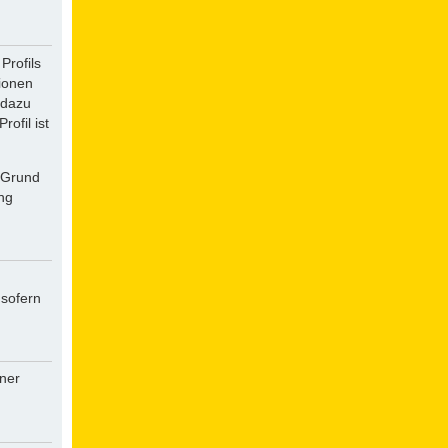
Profils
tionen
 dazu
ofil ist
f Grund
ung
 sofern
iner