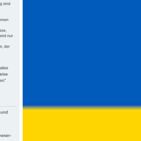
ng sind
einen
sse,
wird nur
n, der
 also
eise
en“
 und
owser-