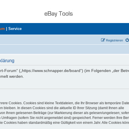
rum
|
Service
Registrieren
klärung
ort-Forum“ („https://www.schnapper.de/board“) (im Folgenden „der Betr
mmelt werden.
rere Cookies. Cookies sind kleine Textdateien, die Ihr Browser als temporäre Dat
 bleiben. In diesen Cookies sind die aktuelle ID Ihrer Sitzung (damit Ihnen alle
von Ihnen gelesenen Beiträge (zur Markierung dieser als gelesen/ungelesen; sofer
 Umfragen (sofern Sie nicht angemeldet sind) gespeichert. Ferner werden Ihre Ben
Die Cookies haben standardmäßig eine Gültigkeit von einem Jahr. Alle Cookies kön