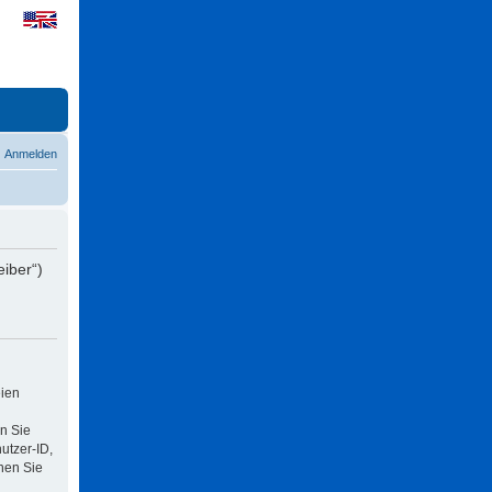
Anmelden
eiber“)
eien
n Sie
utzer-ID,
nen Sie