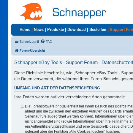
Home
|
News
|
Produkte
|
Download
|
Bestellen
|
Support-Fo
Schnellzugriff
FAQ
Foren-Übersicht
Schnapper eBay Tools - Support-Forum - Datenschutzer
Diese Richtlinie beschreibt, wie „Schnapper eBay Tools - Supp
die Daten verwendet, die während Ihres Foren-Besuchs gesa
UMFANG UND ART DER DATENSPEICHERUNG
Ihre Daten werden auf vier verschiedene Arten gesammelt:
Die Forensoftware phpBB erstellt bei Ihrem Besuch des Boards meh
ablegt und die zwischen den einzelnen Aufrufen des Boards erhalten
Seitenaufrufe zugeordnet werden können), Informationen über die 
nicht angemeldet sind) sowie Informationen über Ihre Teilnahme an
ein Authentifizierungsschlüssel und eine Session-ID gespeichert. 
jederzeit über die Funktion „Alle Cookies löschen“ löschen.