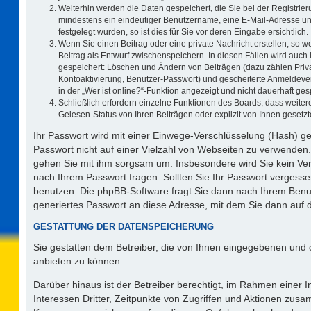
Weiterhin werden die Daten gespeichert, die Sie bei der Registrier
mindestens ein eindeutiger Benutzername, eine E-Mail-Adresse un
festgelegt wurden, so ist dies für Sie vor deren Eingabe ersichtlich.
Wenn Sie einen Beitrag oder eine private Nachricht erstellen, so 
Beitrag als Entwurf zwischenspeichern. In diesen Fällen wird auch 
gespeichert: Löschen und Ändern von Beiträgen (dazu zählen Priv
Kontoaktivierung, Benutzer-Passwort) und gescheiterte Anmeldeve
in der „Wer ist online?“-Funktion angezeigt und nicht dauerhaft ges
Schließlich erfordern einzelne Funktionen des Boards, dass weit
Gelesen-Status von Ihren Beiträgen oder explizit von Ihnen geset
Ihr Passwort wird mit einer Einwege-Verschlüsselung (Hash) ge
Passwort nicht auf einer Vielzahl von Webseiten zu verwenden.
gehen Sie mit ihm sorgsam um. Insbesondere wird Sie kein Vert
nach Ihrem Passwort fragen. Sollten Sie Ihr Passwort vergess
benutzen. Die phpBB-Software fragt Sie dann nach Ihrem Benu
generiertes Passwort an diese Adresse, mit dem Sie dann auf 
GESTATTUNG DER DATENSPEICHERUNG
Sie gestatten dem Betreiber, die von Ihnen eingegebenen und 
anbieten zu können.
Darüber hinaus ist der Betreiber berechtigt, im Rahmen einer
Interessen Dritter, Zeitpunkte von Zugriffen und Aktionen zus