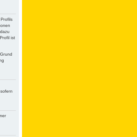
Profils
tionen
 dazu
ofil ist
f Grund
ung
 sofern
iner