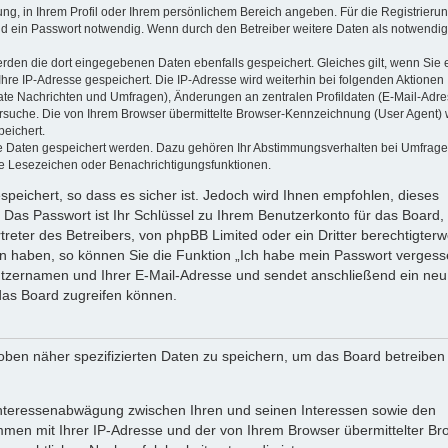
ung, in Ihrem Profil oder Ihrem persönlichem Bereich angeben. Für die Registrieru
d ein Passwort notwendig. Wenn durch den Betreiber weitere Daten als notwendig
werden die dort eingegebenen Daten ebenfalls gespeichert. Gleiches gilt, wenn Sie 
Ihre IP-Adresse gespeichert. Die IP-Adresse wird weiterhin bei folgenden Aktionen
ate Nachrichten und Umfragen), Änderungen an zentralen Profildaten (E-Mail-Adre
rsuche. Die von Ihrem Browser übermittelte Browser-Kennzeichnung (User Agent) 
peichert.
ere Daten gespeichert werden. Dazu gehören Ihr Abstimmungsverhalten bei Umfrage
zte Lesezeichen oder Benachrichtigungsfunktionen.
speichert, so dass es sicher ist. Jedoch wird Ihnen empfohlen, dieses
 Das Passwort ist Ihr Schlüssel zu Ihrem Benutzerkonto für das Board,
reter des Betreibers, von phpBB Limited oder ein Dritter berechtigterw
en haben, so können Sie die Funktion „Ich habe mein Passwort vergess
tzernamen und Ihrer E-Mail-Adresse und sendet anschließend ein neu
das Board zugreifen können.
oben näher spezifizierten Daten zu speichern, um das Board betreiben
 Interessenabwägung zwischen Ihren und seinen Interessen sowie den
ammen mit Ihrer IP-Adresse und der von Ihrem Browser übermittelter Br