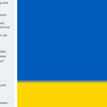
ng sind
einen
sse,
wird nur
n, der
 also
eise
en“
 und
owser-