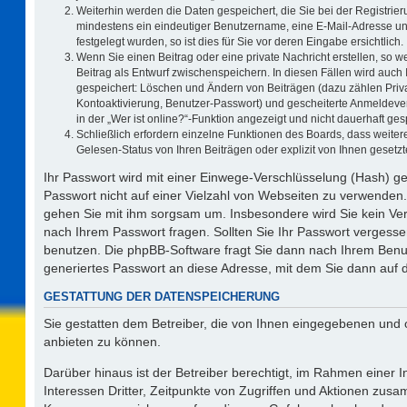
Weiterhin werden die Daten gespeichert, die Sie bei der Registrier
mindestens ein eindeutiger Benutzername, eine E-Mail-Adresse un
festgelegt wurden, so ist dies für Sie vor deren Eingabe ersichtlich.
Wenn Sie einen Beitrag oder eine private Nachricht erstellen, so 
Beitrag als Entwurf zwischenspeichern. In diesen Fällen wird auch 
gespeichert: Löschen und Ändern von Beiträgen (dazu zählen Priv
Kontoaktivierung, Benutzer-Passwort) und gescheiterte Anmeldeve
in der „Wer ist online?“-Funktion angezeigt und nicht dauerhaft ges
Schließlich erfordern einzelne Funktionen des Boards, dass weit
Gelesen-Status von Ihren Beiträgen oder explizit von Ihnen geset
Ihr Passwort wird mit einer Einwege-Verschlüsselung (Hash) ge
Passwort nicht auf einer Vielzahl von Webseiten zu verwenden.
gehen Sie mit ihm sorgsam um. Insbesondere wird Sie kein Vert
nach Ihrem Passwort fragen. Sollten Sie Ihr Passwort vergess
benutzen. Die phpBB-Software fragt Sie dann nach Ihrem Benu
generiertes Passwort an diese Adresse, mit dem Sie dann auf 
GESTATTUNG DER DATENSPEICHERUNG
Sie gestatten dem Betreiber, die von Ihnen eingegebenen und 
anbieten zu können.
Darüber hinaus ist der Betreiber berechtigt, im Rahmen einer
Interessen Dritter, Zeitpunkte von Zugriffen und Aktionen zus