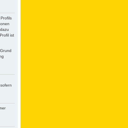
Profils
tionen
 dazu
ofil ist
f Grund
ung
 sofern
iner