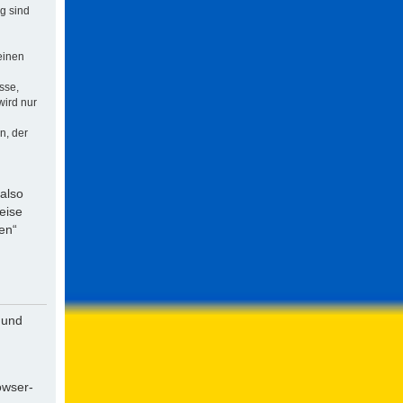
ng sind
einen
sse,
wird nur
n, der
 also
eise
en“
 und
owser-