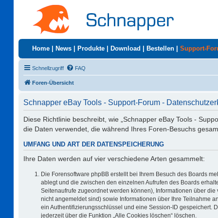
Home
|
News
|
Produkte
|
Download
|
Bestellen
|
Support-Fo
Schnellzugriff
FAQ
Foren-Übersicht
Schnapper eBay Tools - Support-Forum - Datenschutzer
Diese Richtlinie beschreibt, wie „Schnapper eBay Tools - Supp
die Daten verwendet, die während Ihres Foren-Besuchs gesa
UMFANG UND ART DER DATENSPEICHERUNG
Ihre Daten werden auf vier verschiedene Arten gesammelt:
Die Forensoftware phpBB erstellt bei Ihrem Besuch des Boards meh
ablegt und die zwischen den einzelnen Aufrufen des Boards erhalten
Seitenaufrufe zugeordnet werden können), Informationen über die 
nicht angemeldet sind) sowie Informationen über Ihre Teilnahme an
ein Authentifizierungsschlüssel und eine Session-ID gespeichert. 
jederzeit über die Funktion „Alle Cookies löschen“ löschen.