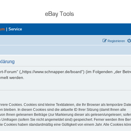
rum
|
Service
Registrieren
klärung
ort-Forum“ („https://www.schnapper.de/board“) (im Folgenden „der Betr
mmelt werden.
rere Cookies. Cookies sind kleine Textdateien, die Ihr Browser als temporäre Dat
 bleiben. In diesen Cookies sind die aktuelle ID Ihrer Sitzung (damit Ihnen alle
von Ihnen gelesenen Beiträge (zur Markierung dieser als gelesen/ungelesen; sofer
 Umfragen (sofern Sie nicht angemeldet sind) gespeichert. Ferner werden Ihre Ben
Die Cookies haben standardmäßig eine Gültigkeit von einem Jahr. Alle Cookies kön