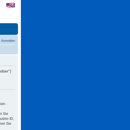
Anmelden
eiber“)
eien
n Sie
utzer-ID,
nen Sie