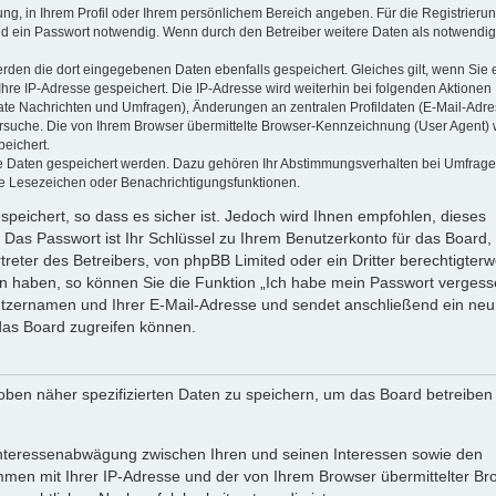
ung, in Ihrem Profil oder Ihrem persönlichem Bereich angeben. Für die Registrieru
d ein Passwort notwendig. Wenn durch den Betreiber weitere Daten als notwendig
werden die dort eingegebenen Daten ebenfalls gespeichert. Gleiches gilt, wenn Sie 
Ihre IP-Adresse gespeichert. Die IP-Adresse wird weiterhin bei folgenden Aktionen
ate Nachrichten und Umfragen), Änderungen an zentralen Profildaten (E-Mail-Adre
rsuche. Die von Ihrem Browser übermittelte Browser-Kennzeichnung (User Agent) 
peichert.
ere Daten gespeichert werden. Dazu gehören Ihr Abstimmungsverhalten bei Umfrage
zte Lesezeichen oder Benachrichtigungsfunktionen.
speichert, so dass es sicher ist. Jedoch wird Ihnen empfohlen, dieses
 Das Passwort ist Ihr Schlüssel zu Ihrem Benutzerkonto für das Board,
reter des Betreibers, von phpBB Limited oder ein Dritter berechtigterw
en haben, so können Sie die Funktion „Ich habe mein Passwort vergess
tzernamen und Ihrer E-Mail-Adresse und sendet anschließend ein neu
das Board zugreifen können.
oben näher spezifizierten Daten zu speichern, um das Board betreiben
 Interessenabwägung zwischen Ihren und seinen Interessen sowie den
ammen mit Ihrer IP-Adresse und der von Ihrem Browser übermittelter Br