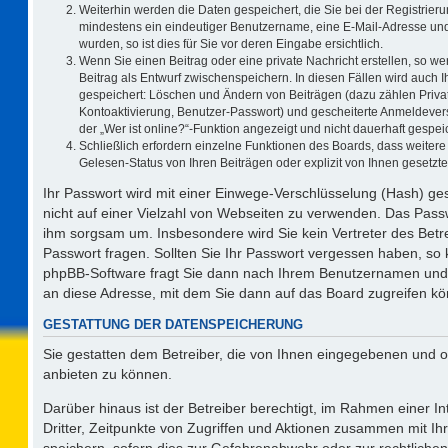
Weiterhin werden die Daten gespeichert, die Sie bei der Registrieru
mindestens ein eindeutiger Benutzername, eine E-Mail-Adresse und
wurden, so ist dies für Sie vor deren Eingabe ersichtlich.
Wenn Sie einen Beitrag oder eine private Nachricht erstellen, so w
Beitrag als Entwurf zwischenspeichern. In diesen Fällen wird auch I
gespeichert: Löschen und Ändern von Beiträgen (dazu zählen Priva
Kontoaktivierung, Benutzer-Passwort) und gescheiterte Anmeldever
der „Wer ist online?“-Funktion angezeigt und nicht dauerhaft gespeic
Schließlich erfordern einzelne Funktionen des Boards, dass weite
Gelesen-Status von Ihren Beiträgen oder explizit von Ihnen gesetz
Ihr Passwort wird mit einer Einwege-Verschlüsselung (Hash) ges
nicht auf einer Vielzahl von Webseiten zu verwenden. Das Passw
ihm sorgsam um. Insbesondere wird Sie kein Vertreter des Betre
Passwort fragen. Sollten Sie Ihr Passwort vergessen haben, so
phpBB-Software fragt Sie dann nach Ihrem Benutzernamen und 
an diese Adresse, mit dem Sie dann auf das Board zugreifen k
GESTATTUNG DER DATENSPEICHERUNG
Sie gestatten dem Betreiber, die von Ihnen eingegebenen und o
anbieten zu können.
Darüber hinaus ist der Betreiber berechtigt, im Rahmen einer 
Dritter, Zeitpunkte von Zugriffen und Aktionen zusammen mit I
speichern, sofern dies zur Gefahrenabwehr oder zur rechtlichen