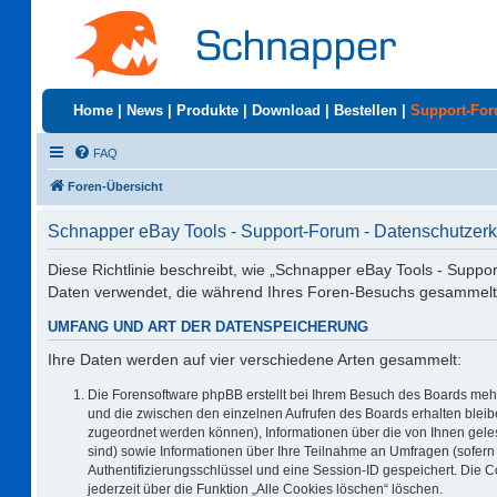
Home
|
News
|
Produkte
|
Download
|
Bestellen
|
Support-Fo
FAQ
Foren-Übersicht
Schnapper eBay Tools - Support-Forum - Datenschutzerk
Diese Richtlinie beschreibt, wie „Schnapper eBay Tools - Suppo
Daten verwendet, die während Ihres Foren-Besuchs gesammelt
UMFANG UND ART DER DATENSPEICHERUNG
Ihre Daten werden auf vier verschiedene Arten gesammelt:
Die Forensoftware phpBB erstellt bei Ihrem Besuch des Boards mehr
und die zwischen den einzelnen Aufrufen des Boards erhalten bleiben
zugeordnet werden können), Informationen über die von Ihnen geles
sind) sowie Informationen über Ihre Teilnahme an Umfragen (sofern 
Authentifizierungsschlüssel und eine Session-ID gespeichert. Die 
jederzeit über die Funktion „Alle Cookies löschen“ löschen.